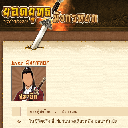
liver_มังกรหยก
กระทู้ตั้งโดย liver_มังกรหยก
ในฃีวิตจริง อี้เฟยกับหวงเสี่ยวหมิง ชอบๆกันป่ะ