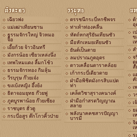
ตัวละคร
วรยุทธ
บท
เฉียวฟง
ดรรชนีกระบี่หกชีพจร
ต
อ
แม่เฒ่าเทียนซาน
ท่าเท้าท่องคลื่น
เ
ธรรมจักรใหญ่ จิวหมอ
หัตถ์หกสุริยันเทียนซัว
ข
จื้อ
เ
มือหักเหมยเทียนซัว
เอี้ยก้วย จ้าวอินทรี
ส
ยันต์เป็นตาย
มังกรน้อย เซียวเหล่งนึ่ง
จร
ลมปราณภูตอุดร
ดู
เทพไหมแดง ลี้มกโช้ว
ดาวเคลื่อนดาราคล้อย
สั
ธรรมจักรทอง กิมลุ้น
เก้ากระบี่เดียวดาย
แ
วีรบุรุษ ก๊วยเจ๋ง
ค
ฝ่ามือพิชิตมังกรสิบแปด
ขงเบ้งหญิง อึ้งย้ง
ท่า
เ
ธิดาจอมยุทธ ก๊วยพู่
เคล็ดวิชาสุรางคนางค์
ว
ภูตบูรพาน้อย ก๊วยเซียง
ฝ่ามือกำสรดวิญญาณ
เจ
สลาย
ราชบุตร ฮั่วตู
ย
พลังนาคคชสารปัญญา
เห
กระบี่อสูร ต๊กโกวคิ้วป่าย
บารมี
จ
เห
ร