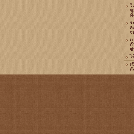
ว
ข
ทั
ร
ล
จ
เ
ก๊
ช่
ไร
เซ
สั