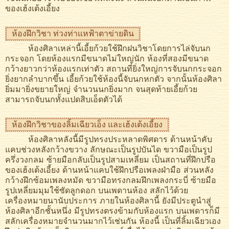
ของเฮ้งเต้งเอี้ยง
ห้องฝึกวิชา ท่วงท่าแหฟ้าตาข่ายดิน
ห้องศิลาเหล่านี้เอี้ยก้วยใช้ฝึกฝนวิชาโดยการไล่จับนก
กระจอก โดยห้องแรกมีขนาดไม่ใหญ่นัก ห้องที่สองมีขนาด
กว้างยาวกว่าห้องแรกเท่าตัว สถานที่ยิ่งใหญ่การจับนกกระจอก
ยิ่งยากลำบากขึ้น เอี้ยก้วยใช้ห้องนี้จับนกหกตัว จากนั้นห้องศิลา
ยิ่มมายิ่งขยายใหญ่ จำนวนนกยิ่งมาก จนสุดท้ายเอี้ยก้วย
สามารถจับนกทั้งแปดสิบเอ็ดตัวได้
ห้องฝึกวิชาของลิ้มเฉียวเอ็ง และเฮ้งเต้งเอี้ยง
ห้องศิลาหลังนี้มีรูปทรงประหลาดพิศดาร ด้านหน้าคับ
แคบช่วงหลังกว้างขวาง ลักษณะเป็นรูปบันได ขวามือเป็นรูป
ครึ่งวงกลม ซ้ายมือกลับเป็นรูปสามเหลี่ยม เป็นสถานที่ฝึกปรือ
ของเฮ้งเต้งเอี้ยง ด้านหน้าแคบใช้ฝึกปรือเพลงฝ่ามือ ส่วนหลัง
กว้างฝึกซ้อมเพลงหมัด ขวามือทรงกลมฝึกเพลงกระบี่ ซ้ายมือ
รูปเหลี่ยมมุมใช้ซัดลูกดอก บนเพดานห้อง สลักไว้ด้วย
เครื่องหมายนานับประการ ภายในห้องศิลานี้ ยังมีประตูนำสู่
ห้องศิลาอีกชั้นหนึ่ง มีรูปทรงตรงข้ามกับห้องแรก บนเพดารก็มี
สลักเครื่องหมายจำนวนมากไว้เช่นกัน ห้องนี้ เป็นที่ลิ้มเฉียวเอง