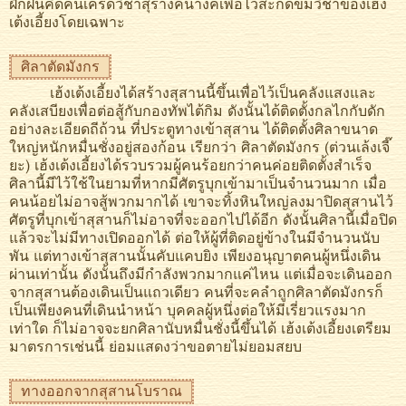
ฝึกฝนคิดค้นเคร็ดวิชาสุรางคนางค์เพื่อไว้สะกดข่มวิชาของเฮ้ง
เต้งเอี้ยงโดยเฉพาะ
ศิลาตัดมังกร
เฮ้งเต้งเอี้ยงได้สร้างสุสานนี้ขึ้นเพื่อไว้เป็นคลังแสงและ
คลังเสบียงเพื่อต่อสู้กับกองทัพไต้กิม ดังนั้นได้ติดตั้งกลไกกับดัก
อย่างละเอียดถีถ้วน ที่ประตูทางเข้าสุสาน ได้ติดตั้งศิลาขนาด
ใหญ่หนักหมื่นชั่งอยู่สองก้อน เรียกว่า ศิลาตัดมังกร (ต่วนเล้งเจี๊
ยะ) เฮ้งเต้งเอี้ยงได้รวบรวมผู้คนร้อยกว่าคนค่อยติดตั้งสำเร็จ
ศิลานี้มีไว้ใช้ในยามที่หากมีศัตรูบุกเข้ามาเป็นจำนวนมาก เมื่อ
คนน้อยไม่อาจสู้พวกมากได้ เขาจะทิ้งหินใหญ่ลงมาปิดสุสานไว้
ศัตรูที่บุกเข้าสุสานก็ไม่อาจที่จะออกไปได้อีก ดังนั้นศิลานี้เมื่อปิด
แล้วจะไม่มีทางเปิดออกได้ ต่อให้ผู้ที่ติดอยู่ข้างในมีจำนวนนับ
พัน แต่ทางเข้าสุสานนั้นคับแคบยิง เพียงอนุญาตคนผู้หนึ่งเดิน
ผ่านเท่านั้น ดังนั้นถึงมีกำลังพวกมากแค่ไหน แต่เมื่อจะเดินออก
จากสุสานต้องเดินเป็นแถวเดียว คนที่จะคลำถูกศิลาตัดมังกรก็
เป็นเพียงคนที่เดินนำหน้า บุคคลผู้หนึ่งต่อให้มีเรี่ยวแรงมาก
เท่าใด ก็ไม่อาจจะยกศิลานับหมื่นชั่งนี้ขึ้นได้ เฮ้งเต้งเอี้ยงเตรียม
มาตรการเช่นนี้ ย่อมแสดงว่าขอตายไม่ยอมสยบ
ทางออกจากสุสานโบราณ