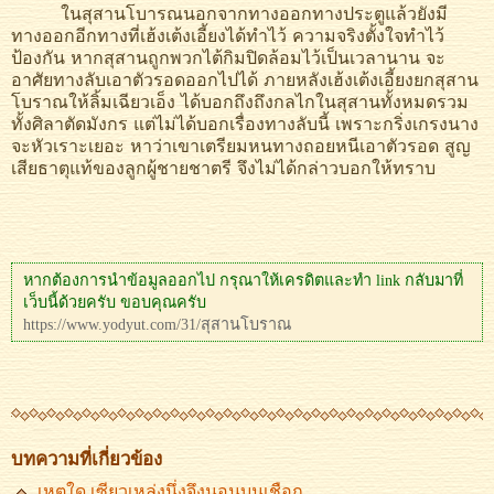
ในสุสานโบารณนอกจากทางออกทางประตูแล้วยังมี
ทางออกอีกทางที่เฮ้งเต้งเอี้ยงได้ทำไว้ ความจริงตั้งใจทำไว้
ป้องกัน หากสุสานถูกพวกไต้กิมปิดล้อมไว้เป็นเวลานาน จะ
อาศัยทางลับเอาตัวรอดออกไปได้ ภายหลังเฮ้งเต้งเอี้ยงยกสุสาน
โบราณให้ลิ้มเฉียวเอ็ง ได้บอกถึงถึงกลไกในสุสานทั้งหมดรวม
ทั้งศิลาตัดมังกร แต่ไม่ได้บอกเรื่องทางลับนี้ เพราะกริ่งเกรงนาง
จะหัวเราะเยอะ หาว่าเขาเตรียมหนทางถอยหนีเอาตัวรอด สูญ
เสียธาตุแท้ของลูกผู้ชายชาตรี จึงไม่ได้กล่าวบอกให้ทราบ
หากต้องการนำข้อมูลออกไป กรุณาให้เครดิตและทำ link กลับมาที่
เว็บนี้ด้วยครับ ขอบคุณครับ
https://www.yodyut.com/31/สุสานโบราณ
บทความที่เกี่ยวข้อง
เหตุใด เซียวเหล่งนึ่งจึงนอนบนเชือก