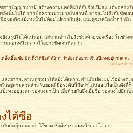
ัญญาบารมี สร้างความแตกตื่นให้กับจิวแป๊ะธง แต่พอลองรั
ลังนั้นไปได้ จากข้อความบรรยายในส่วนนี้ อาจจะไม่ถึงกับชัดเจ
มือของจิวแป๊ะทงนั้นไม่ด้อยไปกว่ากิมลุ้น และดูจะเหนือล้ำกว่าอีก
งสรุปไม่ได้แน่นอน แต่หากอ่านไปถึงช่วงท้ายของเรื่อง ในช่วง
ีความตอนหนึ่งกล่าวไว้อย่างชัดเจนที่สุดว่า
ต่อึ้งเอี๊ยะซือ อิดเต็งไต้ซือสำนึกตวว่าอ่อนด้อยกว่าจิวแป๊ะทงอยู่สามส่วน
เล่ม 4 หน้า 5
ยากจะหาเหตุผลมาโต้แย้งได้เพราะท่านกิมย้งระบุไว้อย่างตร
นอยู่สามส่วนสำหรับยอดฝีมือระดับนี้ถือว่าไม่น้อย เมื่อเป็นดังนี้ก็
ป๊ะทงอยู่สูงสุด รองลงมาเป็น เอี้ยก้วยกับอึ้งเอี๊ยซือ รองลงไปอีกเป็
็งไต้ซือ
บกิมลุ้นบนผาลำใส้ขาด ซึ่งมีช่วงตอนหนึ่งบอกไว้ว่า