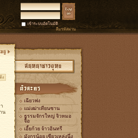
เข้าระบบอัตโนมัติ
ลืมรหัสผ่าน
สนทนาชาวยุทธ
ต็ง
ตัวละคร
เฉียวฟง
่า
แม่เฒ่าเทียนซาน
่าน
ธรรมจักรใหญ่ จิวหมอ
จื้อ
เอี้ยก้วย จ้าวอินทรี
มังกรน้อย เซียวเหล่งนึ่ง