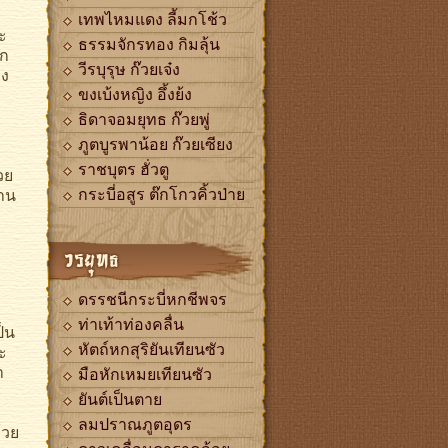
เทพไหมแดง ลี้มกโช้ว
ะ
ธรรมจักรทอง กิมลุ้น
ถก
วีรบุรุษ ก๊วยเจ๋ง
าง
ขงเบ้งหญิง อึ้งย้ง
ธิดาจอมยุทธ ก๊วยพู่
ภูตบูรพาน้อย ก๊วยเซียง
ราชบุตร ฮั่วตู
วย
่าน
กระบี่อสูร ต๊กโกวคิ้วป่าย
วรยุทธ
ดรรชนีกระบี่หกชีพจร
ท่าเท้าท่องคลื่น
็น
ะ
หัตถ์หกสุริยันเทียนซัว
า
มือหักเหมยเทียนซัว
ยันต์เป็นตาย
ลมปราณภูตอุดร
้วย