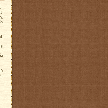
้
ือ
ราะ
่า
ป
วย
็ง
มา
ง