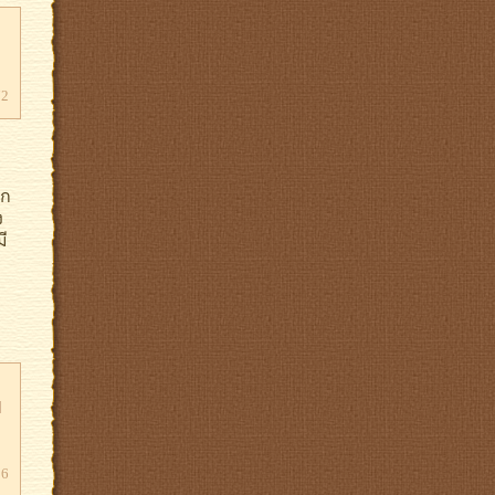
72
ตก
ง
ี
ป
36