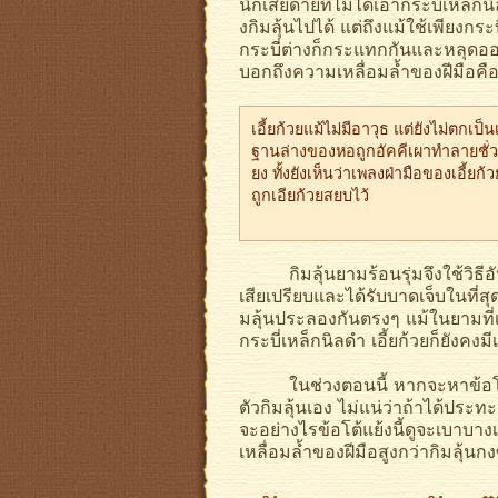
นึกเสียดายที่ไม่ได้เอากระบี่เหล
งกิมลุ้นไปได้ แต่ถึงแม้ใช้เพียงก
กระบี่ต่างก็กระแทกกันและหลุดออกจา
บอกถึงความเหลื่อมล้ำของฝีมือคือ
เอี้ยก้วยแม้ไม่มีอาวุธ แต่ยังไม่ตกเป็
ฐานล่างของหอถูกอัคคีเผาทำลายชั่วพ
ยง ทั้งยังเห็นว่าเพลงฝ่ามือของเอี้ยก
ถูกเอียก้วยสยบไว้
กิมลุ้นยามร้อนรุ่มจึงใช้วิธีอันช
เสียเปรียบและได้รับบาดเจ็บในที่สุ
มลุ้นประลองกันตรงๆ แม้ในยามที่เอ
กระบี่เหล็กนิลดำ เอี้ยก้วยก็ยังคงมีเ
ในช่วงตอนนี้ หากจะหาข้อโต้แย้
ตัวกิมลุ้นเอง ไม่แน่ว่าถ้าได้ประทะ
จะอย่างไรข้อโต้แย้งนี้ดูจะเบาบางเ
เหลื่อมล้ำของฝีมือสูงกว่ากิมลุ้นกงซ