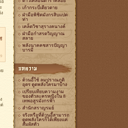
ขอ
ดาวเคลื่อนดาราคล้อย
ละ
เก้ากระบี่เดียวดาย
่ง
ฝ่ามือพิชิตมังกรสิบแปด
ท่า
เคล็ดวิชาสุรางคนางค์
ฝ่ามือกำสรดวิญญาณ
สลาย
ซี
พลังนาคคชสารปัญญา
บารมี
39
บทความ
วย
ต้วนอี้ใช้ ลมปราณภูติ
อุดร ดูดพลังใครมาบ้าง
เปรียบเทียบความงาม
ของตัวละครหญิงใน 8
ง
เทพอสูรมังกรฟ้า
ต่
สำนักสราญรมย์
จริงหรือที่ต้วนอี้สามารถ
ดูดพลังใครก็ได้เพียงแค่
สัมผัสตัว