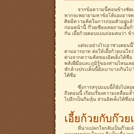
จากข้อความนี้ค่อนข้างชัดเจนว่า
หากจะพยายามหาข้อโต้แยงอาจพอบอกไ
ศิลมีความคิดในการถ่อมตัวอยู่แล้
ก่อนหน้านี้ ก๊วยเซียงเคยถามเอี้ย
กัน เอี้ยก้วยตอบแบบถ่อมตนว่า ข้า
แต่จะอย่างไรเอาช่วงตอนนี้ไปเที
ตามมารยาท ต่อให้เอี้ยก้วยแน่ใจว
ต่างจากความคิดของอิตเต็งไต้ซือ ท
พลังฝีมือและภูมิรู้ของท่านไหนเล
หักล้างประเด็นนี้ยังเบาบางเกินไป 
ไต้ซือ
ซึ่งการสรุปแบบนี้ก็ยังไปสอดคล้อง
ถึงตอนนี้ เรียบเรียงความเหลื่อมล้ำไ
ไปอีกเป็นกิมลุ้น ส่วนอิตเต็งไต้ซือน
เอี้ยก้วยกับก๊วยเ
ที่น่าแปลกใจกลับเป็นก๊วยเจ๋ง ก๊