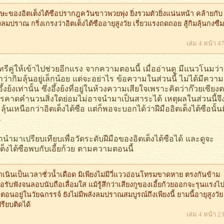
ศีรษะของอิตเต็งไต้ซือปรากฎควันขาวพวยพุ่ง ยิ่งรวมตัวยิ่งแน่นหน้า คล้ายกับ
งลมปราณ กริ่งเกรงว่าอิตเต็งไต้ซืออายุสูงวัย เรี่ยวแรงถดถอย สู้กิมลุ้นกงซืม
เล่ม 4 หน้า 4
ีคู่ให้เข้าไปช่วยอีกแรง จากความตอนนี้ เมื่ออ่านดู มีแนวโนมว่า
กว่ากิมลุ้นอยู่เล็กน้อย แต่จะอย่าไร ข้อความในส่วนนี้ ไม่ได้มีความ
้งเท่านั้น ซึ่งอึ้งย้งที่อยู่ในห้วงความเสียใจเพราะคิดว่าก๊วยเซียง
ารคาดคำนวนสิ่งใดย่อมไม่อาจนำมาเป็นสาระได้ เหตุผลในส่วนนี้จึ
ลุ้นเหนือกว่าอิตเต็งไต้ซือ แต่ก็พอจะบอกได้ว่าฝีมืออิตเต็งไต้ซือนั้นม
น
าเปรียบเทียบเพื่อวัดระดับฝีมือของอิตเต็งไต้ซือได้ และดูจะ
ดเต็งไต้ซือพบกับเอี้ยก้วย ตามความตอนนี้
 ดำเนินเป็นเวลาชั่วน้ำเดือด มิเพียงไม่มีวี่แววอ่อนโทรมขาดหาย ตรงกันข้าม
้ซื้อรับฟังจนลอบนับถือเลื่อมใส แม้รู้สึกว่าเสียงกูของเอี้ยก้วยออกจะรุนแรงไ
่อตอนอยู่ในวัยฉกรรจ์ ยังไม่มีพลังลมปราณสมบูรณ์ถึงเพียงนี้ ยามนี้อายุสูงวัย
ปรียบติดได้
เล่ม 4 หน้า 2