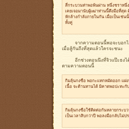
สี่กระบวนท่าพอพ้นผ่าน หนึ่งชราหนึ่งเย
เคยเจอมานับผู้เฒ่าท่านนี้ตึงมือที่ส
หักล้างกำลังภายในกัน เมื่อเป็นเช่
ทั้งคู่
จากความตอนนี้พอจะบอกได้ว่าพลัง
เมื่อสู้กันถึงที่สุดแล้วใครจะชนะ
อีกช่วงตอนนึงที่จิวแป๊ะธงได้แ
ตามความตอนนี้
กิมลุ้นกงซือ พอกะแทกหมัดออก แฝงพลั
เนื้อ จะต้านทานได้ มิคาดพอปะทะกับพล
กิมลุ้นกงซือใช้ติดต่อกันหลายกระบวนท่
เป็นเวลาสิบกว่าปี พอลงมือกลับไม่ปร