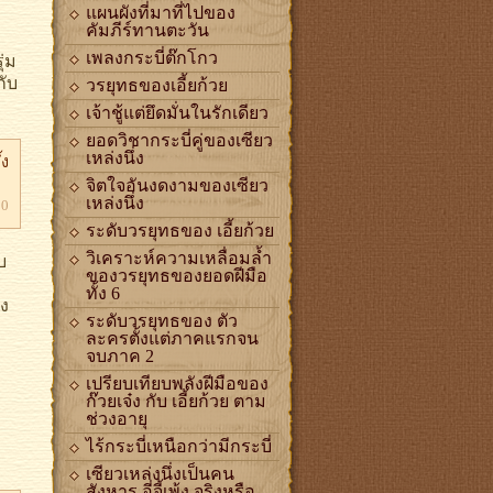
แผนผังที่มาที่ไปของ
คัมภีร์ทานตะวัน
่ม
เพลงกระบี่ต๊กโกว
กับ
วรยุทธของเอี้ยก้วย
เจ้าชู้แต่ยึดมั่นในรักเดียว
ยอดวิชากระบี่คู่ของเซียว
เหล่งนึ่ง
้ง
จิตใจอันงดงามของเซียว
เหล่งนึ่ง
20
ระดับวรยุทธของ เอี้ยก้วย
บ
วิเคราะห์ความเหลื่อมล้ำ
ของวรยุทธของยอดฝีมือ
ทั้ง 6
ลง
ระดับวรยุทธของ ตัว
ละครตั้งแต่ภาคแรกจน
จบภาค 2
เปรียบเทียบพลังฝีมือของ
ก๊วยเจ๋ง กับ เอี้ยก้วย ตาม
ช่วงอายุ
ไร้กระบี่เหนือกว่ามีกระบี่
เซียวเหล่งนึ่งเป็นคน
สังหาร อี่จี้เพ้ง จริงหรือ