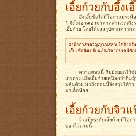
เอี้ยก้วยกับอึ้งเอ
อึงเอี๊ยซือได้มีโอกาสประมือกับก
1 จึงไม่อาจเอามาคาดคำนวณถึงระดับ
เอี้ยก้วย โดยได้ผลสรุปตามความตอ
ฝ่ามือกำสรดวิญญาณสลายใช้ถึงครึ่งหนึ่
เอี๊ยะซือจึงเปลี่ยนเป็นวิชาดรรชนีศักดิ์สิ
ความตอนนี้ กิมย้งบอกไว้ชัดเจนว่า 
เถรตรง เมือเอี้ยก้วยเหนือกว่ากิมลุ้น 
มลุ้นด้วย มาถึงตอนนี้จึงสรุปได้ว่า อ
มาเล็กน้อย
เอี้ยก้วยกับจิวแ
จิวแป๊ะธงกับเอี้ยก้วยมีโอกาส
บอกไว้ตามนี้