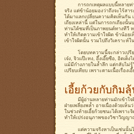
การถกเหตุผลแบบนี้หลายท่านอาจม
จริง แต่ข้าน้อยมองว่าถึงจะไร้สาระ
ได้มาแลกเปลี่ยนความคิดเห็นกัน แ
เถียงเหล่านี้ แต่ในการถกเถียงนั้
ท่านได้ชมที่เป็นภาพยนต์ทางทีวี
ทำให้เกิดความเข้าใจผิด ข้าน้อย
เข้าใจผิดนั้น รวมไปถึงวิเคราะห์
โดยบทความนี้จะกล่าวเปรียบเทียบ 
เจ๋ง, จิวแป๊ะทง, อึ้งเอี๊ยซือ, อิดเ
แม้มีกำงภายในล้ำลึก แต่กลับไม่รู้
เปรียบเทียบ เพราะตามเนื้อเรื่องเอี
เอี้ยก้วยกับกิมล
มีผู้อ่านหลายท่านมักเข้าใจผิด ค
ฝ่ายเพลี่ยงพล้ำ อาจเนื่องด้วยเห็
ในช่วงท้ายเอี้ยก้วยชนะได้เพราะจิ
ทำให้เปร่งอนุภาพของวิชาวิญญาณส
แต่ความจริงหาเป็นเช่นนั้นไม่ ใน