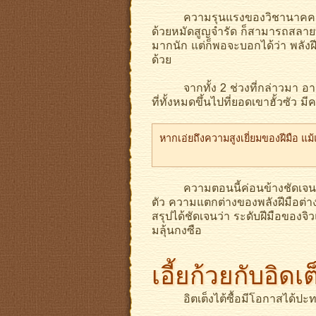
ความรุนแรงของวิชานาคคชสารป
ด้วยหมัดสูญจำรัด ก็สามารถสลายพ
มากนัก แต่ก็พอจะบอกได้ว่า พลังฝี
ด้วย
จากทั้ง 2 ช่วงที่กล่าวมา อาจยั
ที่ทั้งหมดขึ้นไปที่ยอดเขาฮั้วซัว ม
หากเอ่ยถึงความสูงเยี่ยมของฝีมือ แม้แ
ความตอนนี้ค่อนข้างชัดเจน และ
ตัว ความแตกต่างของพลังฝีมือต่างกั
สรุปได้ชัดเจนว่า ระดับฝีมือของจิวแ
มลุ้นกงซือ
เอี้ยก้วยกับอิดเต
อิตเต็งไต้ซื้อมีโอกาสได้ปะทะกั