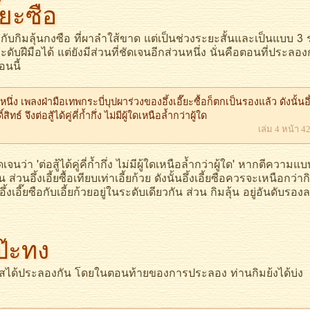
ี๊ยะซือ
ิมลุ้นกงซือ ที่ผาลำใส้ขาด แต่เป็นช่วงระยะสั้นและเป็นแบบ 3 รุ
ฝีมือได้ แต่ยังมีส่วนที่ชัดเจนอีกส่วนหนึ่ง นั่นคือตอนที่ประลอง
นนี้
ง เพลงฝ่ามือเทพกระบี่บุปผาร่วงของอึ้งเอี๊ยะซื้อก็ตกเป็นรองแล้ว ดังนั้นอึ
ทธ์ จึงต่อสู้ได้คู่คี่ก้ำกึ่ง ไม่มีผู้ใดเหนือล้ำกว่าผู้ใด
เล่ม 4 หน้า 4
'ต่อสู้ได้คู่คี่ก้ำกึ่ง ไม่มีผู้ใดเหนือล้ำกว่าผู้ใด' หากตีความแบ
ส่วนอึ้งเอี้ยซื้อเทียบเท่าเอี้ยก้วย ดังนั้นอึ้งเอี้ยซือควรจะเหนือกว่ากิ
ึ้งเอี๊ยซือกับเอี้ยก้วยอยู่ในระดับเดียวกัน ส่วน กิมลุ้น อยู่อันดับรอง
ป๊ะทง
ได้ประลองกัน โดยในตอนท้ายของการประลอง ท่านกิมย้งได้บ่ง