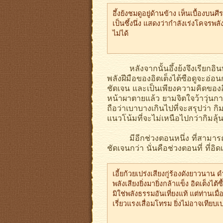
อึ้งย้งชมดูอยู่ด้านข้าง เห็นเบื้องบน
เป็นซึ้งนึ่ง แสดงว่ากำลังเร่งโคจรพลั
ไม่ได้
หลังจากนั้นอึ้งย้งจึงเรียกอินทร
พลังฝีมือของอิตเต็งไต้ซือดูจะอ่อน
ชัดเจน และเป็นเพียงความคิดของอึ้งย
หน้าผาตายแล้ว ยามจิตใจว้าวุ่นก
ถือว่าเบาบางเกินไปที่จะสรุปว่า กิม
แนวโน้มที่จะไม่เหนือไปกว่ากิมลุ้
มีอีกช่วงตอนหนึ่ง ที่สามารถนำม
ชัดเจนกว่า นั่นคือช่วงตอนที่ ที่อิ
เอี้ยก้วยเปร่งเสียงกู่ร้องดังยาวนาน
พลังเสียงยิ่งมายิ่งกล้าแข็ง อิดเต็งไต
มิใช่พลังธรรมอันเที่ยงแท้ แต่ท่านเมื
เรี่ยวแรงเสื่อมโทรม ยิ่งไม่อาจเทียบเ