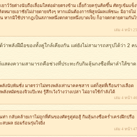
าว์วัยต่างนับถือเลื่อมใสต่อฝ่ายตรงข้าม เอี้ยก้วยครุ่นคิดขึ้น ศัตรูเข้มแข็งท
ุด คิดหมายเอาชัยไม่ง่ายดายจริงๆ หากแม้นต้องการพิสูจน์ผลแพ้ชนะ มิอาจไม่
นนั้น หากมิใช้ปรากฎเป็นสภาพหนึ่งตกตายหนึ่งบาดเจ็บ ก็อาจตกตายตามกันไ
เล่ม 4 หน้า 2
ฝีมือของทั้งคู่ใกล้เคียงกัน แต่ยังไม่สามารถสรุปได้ว่า 2 คนน
สดงความสามารถคือช่วงที่ประทะกับกิมลุ้นกงซือที่ผาลำใส้ขาด
งนับพันชั่ง มาตรว่าไม่ทรงพลังเท่านาคคชสาร แต่ก็สุดที่เรือนร่างเลือด
ังหมัดของจิวแป๊ะทง รู้สึกเว้งว้างว่างเปล่า ไม่อาจใช้กำลังได้
เล่ม 4 หน้า 4
า กลับคล้ายเกาไม่ถูกที่คันของศัตรูคู่ต่อสู้ กิมลุ้นกงซือคร่ำเคร่งฝึกปรือ
ะสบผล ย่อมร้อนรุ่มใจยิ่ง
เล่ม 4 หน้า 4