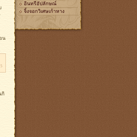
อินทรีอัปลักษณ์
บ
จิ้งจอกวิเศษเก้าหาง
น
ตอน
65
ง
นกิ