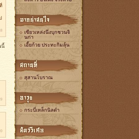
ี่
ฉากน่าสนใจ
ป
58
เซียวเหล่งนึ่งบุกชวนจิ
นก่า
ี้
เอี้ยก้วย ประทะกิมลุ้น
สถานที่
สุสานโบราณ
อาวุธ
69
กระบี่เหล็กนิลดำ
สัตว์วิเศษ
70