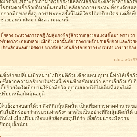
็กนิลมาด้วย เพราะถ้าเอามาด้วยกระบี่เหล็กนิลย่อมจะต้องทำลายจักร
ระบี่ธรรมดาเอี้ยก้วยก็หาเป็นรองไม่ หลังจากการประทะ ทั้งกงจักรแ
กมือของทั้งคู่ การประทะครั้งนี้ไม่มีใครได้เปรียบใคร แต่สิ่งที่บ
ช่วงย่อหน้าถัดมา ดังความตอนนี้
นเบี้ยล่าง ระหว่างการต่อสู้ กิมลุ้นกงซือรู้สึกว่าหอสูงง่อนแง่นขึ้นมา ทราบว่า
ริบตาก็จะถล่มทลาย เมื่อถึงเวลานั้นต้องตกตายพร้อมกับเอี้ยก้วยและก๊วยเ
้วย ยิ่งพลิกแพลงยิ่งพิศดาร หากหักล้างกันอีกร้อยกว่ากระบวนท่า เกรงว่าต้อง
เล่ม 4 หน้า 5
ั่วร้ายเปลี่ยนเป้าหมายไปโจมตีก๊วยเซียงแทน อุบายนี้ทำให้เอี้ยก้
ด ซึ่งจากความอธิบายในช่วงนี้ ค่อนข้างชัดเจนว่า หากเอี้ยก้วยกับกิ
ี้ยก้วยจิตใจเบิกบานใช้ฝ่ามือวิญญาณสลายได้ไม่เต็มที่และไม่มี
ปรียบเหนือกิมลุ้นอยู่ดี
งอาจบอกได้ว่า สิ่งที่กิมลุ้นคิดนั้น เป็นเพียงการคาดคำนวนขอ
กันไปอีกร้อยกว่ากรบวนท่าจริงๆ อาจไม่เป็นอย่างที่กิมลุ้นคิดก็ได้ แ
กินไป เมื่อเปรียบเทียบแล้วยังคงสรุปได้ว่า เอี้ยก้วยน่าจะมีความ
ืออยู่เล็กน้อย