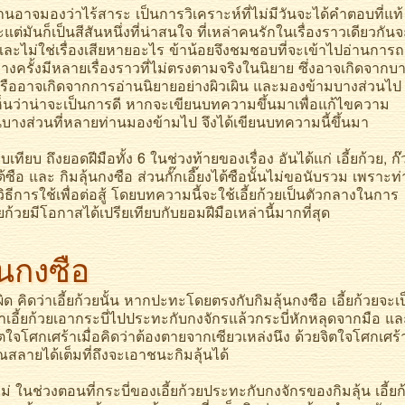
องว่าไร้สาระ เป็นการวิเคราะห์ที่ไม่มีวันจะได้คำตอบที่แท้
แต่มันก็เป็นสีสันหนึ่งที่น่าสนใจ ที่เหล่าคนรักในเรื่องราวเดียวกันจ
ละไม่ใช่เรื่องเสียหายอะไร ข้าน้อยจึงชมชอบที่จะเข้าไปอ่านการ
นบางครั้งมีหลายเรื่องราวที่ไม่ตรงตามจริงในนิยาย ซึ่งอาจเกิดจากบ
 หรืออาจเกิดจากการอ่านนิยายอย่างผิวเผิน และมองข้ามบางส่วนไป
เห็นว่าน่าจะเป็นการดี หากจะเขียนบทความขึ้นมาเพื่อแก้ไขความ
ในบางส่วนที่หลายท่านมองข้ามไป จึงได้เขียนบทความนี้ขึ้นมา
ถึงยอดฝีมือทั้ง 6 ในช่วงท้ายของเรื่อง อันได้แก่ เอี้ยก้วย, ก๊
ต็งไต้ซือ และ กิมลุ้นกงซือ ส่วนกั๊กเอี๊ยงไต้ซือนั้นไม่ขอนับรวม เพราะท
วิธีการใช้เพื่อต่อสู้ โดยบทความนี้จะใช้เอี้ยก้วยเป็นตัวกลางในการ
้ยก้วยมีโอกาสได้เปรียเทียบกับยอมฝีมือเหล่านี้มากที่สุด
ุ้นกงซือ
ิดว่าเอี้ยก้วยนั้น หากปะทะโดยตรงกับกิมลุ้นกงซือ เอี้ยก้วยจะเป
นว่าเอี้ยก้วยเอากระบี่ไปประทะกับกงจักรแล้วกระบี่หักหลุดจากมือ แล
ตใจโศกเศร้าเมื่อคิดว่าต้องตายจากเซียวเหล่งนึง ด้วยจิตใจโศกเศร้
ลายได้เต็มที่ถึงจะเอาชนะกิมลุ้นได้
ช่วงตอนที่กระบี่ของเอี้ยก้วยประทะกับกงจักรของกิมลุ้น เอี้ยก