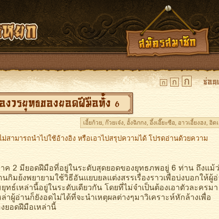
ก
ก
ก
ของวรยุทธของยอดฝีมือทั้ง 6
เอี้ยก้วย, ก๊วยเจ๋ง, อั้งฉิกกง, อึ้งเอี๊ยะซือ, อาวเอี้ยงฮง, อิดเ
ว ไม่สามารถนำไปใช้อ้างอิง หรือเอาไปสรุปความได้ โปรดอ่านด้วยความ
ียอดฝีมือที่อยู่ในระดับสุดยอดของยุทธภพอยู่ 6 ท่าน ถึงแม้ว
านกิมย้งพยายามใช้วิธีอันแยบยลแต่งสรรเรื่องราวเพื่อบ่งบอกให้ผู้อ
ุทธ์เหล่านี้อยู่ในระดับเดียวกัน โดยที่ไม่จำเป็นต้องเอาตัวละครมา
าผู้อ่านก็ยังอดไม่ได้ที่จะนำเหตุผลต่างๆมาวิเคราะห์หักล้างเพื่อ
ยอดฝีมือเหล่านี้