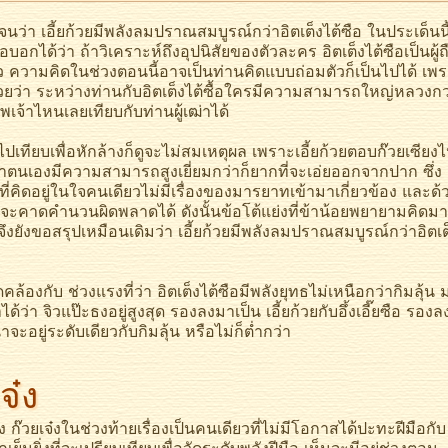
 เอี้ยก้วยมีพลังลมปราณสมบูรณ์กว่าอิตเต็งไต้ซือ ในประเด็นนี
ด้ว่า ถ้าวิเคราะห์ถึงอุปนิสัยของตัวละคร อิตเต็งไต้ซือเป็นผู้ถ
ว ความคิดในช่วงตอนนี้อาจเป็นท่านคิดแบบถ่อมตัวก็เป็นไปได้ เพ
ก้วยว่า ระหว่างท่านกับอิตเต็งไต้ซื้อใครมีความสามารถใหญ่หลวงกว
พเจ้าไหนเลยเทียบกับท่านผู้เฒ่าได้
ยบเพื่อหักล้างก็ดูจะไม่สมเหตุผล เพราะเอี้ยก้วยตอบก๊วยเซียงไ
่าตนเองมีความสามารถสูงเยี่ยมกว่าก็ยากที่จะเอ่ยออกจากปาก ซึ่ง
ี่คิดอยู่ในใจคนเดียวไม่มีเรื่องของมารยาทเข้ามาเกี่ยวข้อง และด้
ยจะคาดคำนวนผิดพลาดได้ ดังนั้นข้อโต้แย่งที่ข้าน้อยพยายามคิดมา
จึงยังขอสรุปเหมือนเดิมว่า เอี้ยก้วยมีพลังลมปราณสมบูรณ์กว่าอิตเต
กับ ช่วงแรงที่ว่า อิตเต็งไต้ซือมีพลังยุทธไม่เหนือกว่ากิมลุ้น 
ด้ว่า จิวแป๊ะธงอยู่สูงสุด รองลงมาเป็น เอี้ยก้วยกับอึ้งเอี๊ยซือ รองล
่าจะอยู่ระดับเดียวกับกิมลุ้น หรือไม่ก็ต่ำกว่า
จ๋ง
วยเจ๋งในช่วงท้ายเรื่องเป็นคนเดียวที่ไม่มีโอกาสได้ปะทะฝีมือกับ