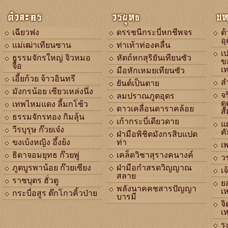
ตัวละคร
วรยุทธ
บท
เฉียวฟง
ดรรชนีกระบี่หกชีพจร
ต
อ
แม่เฒ่าเทียนซาน
ท่าเท้าท่องคลื่น
เ
ธรรมจักรใหญ่ จิวหมอ
หัตถ์หกสุริยันเทียนซัว
ข
จื้อ
เ
มือหักเหมยเทียนซัว
เอี้ยก้วย จ้าวอินทรี
ส
ยันต์เป็นตาย
มังกรน้อย เซียวเหล่งนึ่ง
จร
ลมปราณภูตอุดร
ดู
เทพไหมแดง ลี้มกโช้ว
ดาวเคลื่อนดาราคล้อย
สั
ธรรมจักรทอง กิมลุ้น
เก้ากระบี่เดียวดาย
แ
วีรบุรุษ ก๊วยเจ๋ง
ค
ฝ่ามือพิชิตมังกรสิบแปด
ขงเบ้งหญิง อึ้งย้ง
ท่า
เ
ธิดาจอมยุทธ ก๊วยพู่
เคล็ดวิชาสุรางคนางค์
ว
ภูตบูรพาน้อย ก๊วยเซียง
ฝ่ามือกำสรดวิญญาณ
เจ
สลาย
ราชบุตร ฮั่วตู
ย
พลังนาคคชสารปัญญา
เห
กระบี่อสูร ต๊กโกวคิ้วป่าย
บารมี
จ
เห
ร