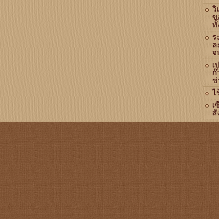
ว
ข
ทั
ร
ล
จ
เ
ก๊
ช่
ไร
เซ
สั