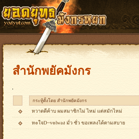
สำนักพยัคมังกร
กระทู้ตั้งโดย สำนักพยัคมังกร
หวาดดีค้าบ ผมสมาชิกไม่ ไหม่ แต่สมักไหม่
ห๏ใจD~v๏lwaง มั่ว ซั่ว ขอเพลงได้ตามสบาย