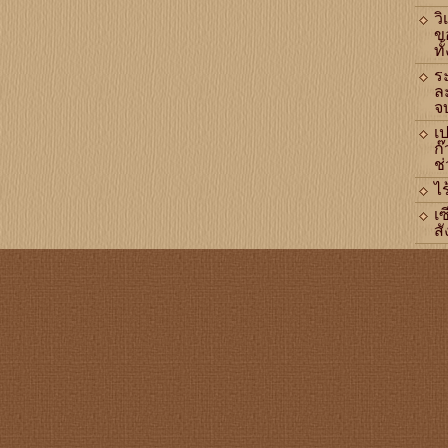
ว
ข
ทั
ร
ล
จ
เ
ก๊
ช่
ไร
เซ
สั