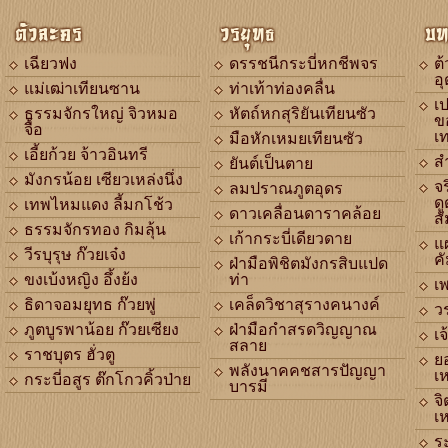
ตัวละคร
วรยุทธ
บท
เฉียวฟง
ดรรชนีกระบี่หกชีพจร
ต
อ
แม่เฒ่าเทียนซาน
ท่าเท้าท่องคลื่น
เ
ธรรมจักรใหญ่ จิวหมอ
หัตถ์หกสุริยันเทียนซัว
ข
จื้อ
เ
มือหักเหมยเทียนซัว
เอี้ยก้วย จ้าวอินทรี
ส
ยันต์เป็นตาย
มังกรน้อย เซียวเหล่งนึ่ง
จร
ลมปราณภูตอุดร
ดู
เทพไหมแดง ลี้มกโช้ว
ดาวเคลื่อนดาราคล้อย
สั
ธรรมจักรทอง กิมลุ้น
เก้ากระบี่เดียวดาย
แ
วีรบุรุษ ก๊วยเจ๋ง
ค
ฝ่ามือพิชิตมังกรสิบแปด
ขงเบ้งหญิง อึ้งย้ง
ท่า
เ
ธิดาจอมยุทธ ก๊วยพู่
เคล็ดวิชาสุรางคนางค์
ว
ภูตบูรพาน้อย ก๊วยเซียง
ฝ่ามือกำสรดวิญญาณ
เจ
สลาย
ราชบุตร ฮั่วตู
ย
พลังนาคคชสารปัญญา
เห
กระบี่อสูร ต๊กโกวคิ้วป่าย
บารมี
จ
เห
ร