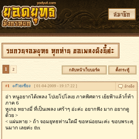
สมาชิก
รบกวนจอมยุทธ ทุกท่าน ขอเพลงดังนี้ค่ะ
1
2
กลับหน้าเว็บบอร์ด
ตั้งกระทู้
#
1
๏ก๊วยเซียง
[ 01-04-2009 - 19:17:22 ]
อ่า หนูอยากได้เพลง โปเยโปโลเย ภาคพิศดาร เย้ยฟ้าแล้วก็ท้า
ภาค 6
หูเกอ หยางมี่ ที่เป็นเพลง เศร้าๆ อ่ะค่ะ อยากฟัง มาก อยากดู
ด้วย >
< แผ่นหาย > ถ้า จอมยุทธท่านใดมี ขอหน่อยนะค่ะ ขอบพระคุ
นมาก เลยค่ะ thx