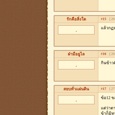
รักคือสิ่งใด
#
15
[ 26-
แล้วกฏ
ฝ่ามือยูไล
#
16
[ 26-
กินข้าว
สยบทั่วเเผ่นดิน
#
17
[ 27-
ข้อ12 ข
แต่ว่าต
ข้าก็มิ