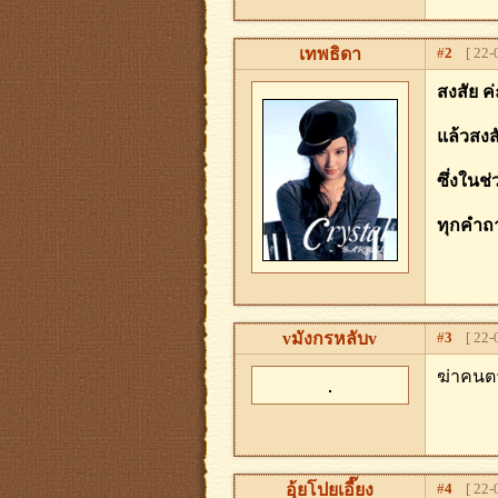
เทพธิดา
#
2
[ 22-0
สงสัย ค
แล้วสงส
ซึ่งในช
ทุกคำถ
vมังกรหลับv
#
3
[ 22-0
ฆ่าคนตา
อุ้ยโปยเอี๊ยง
#
4
[ 22-0