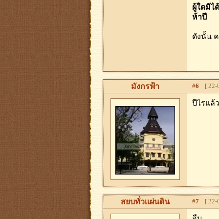
ผู้ใดมิไ
ห้าปี
ดังนั้น
มังกรฟ้า
#
6
[ 22-0
ปีไรแล้
สยบทั่วเเผ่นดิน
#
7
[ 22-0
อืม.....