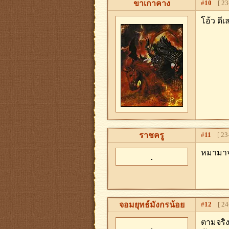
ขาเกาคาง
#
10
[ 23-
โอ้ว ดี
ราชครู
#
11
[ 23-
หมามาจะ
จอมยุทธ์มังกรน้อย
#
12
[ 24-
ตามจริง