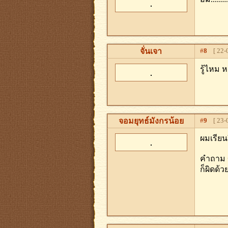
จั่นเจา
#
8
[ 22-0
รู้ไหม 
จอมยุทธ์มังกรน้อย
#
9
[ 23-0
ผมเรียนป
คําถาม 
ก็ผิดด้