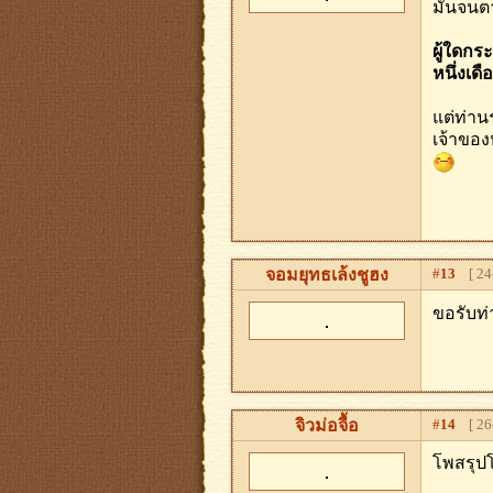
มันจนตา
ผู้ใดกร
หนึ่งเดื
แต่ท่าน
เจ้าของ
จอมยุทธเล้งชูฮง
#
13
[ 24-
ขอรับท
จิวม่อจื้อ
#
14
[ 26-
โพสรุปโ