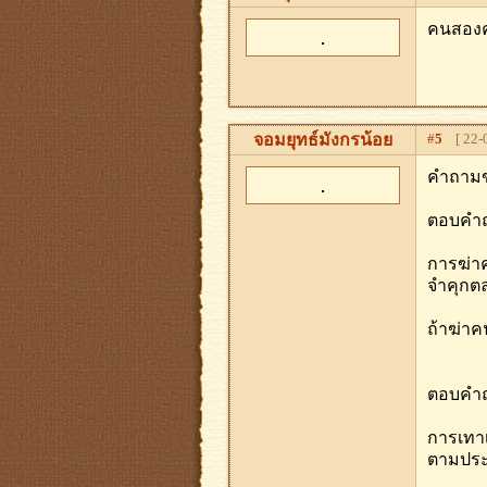
คนสองคน
จอมยุทธ์มังกรน้อย
#
5
[ 22-0
คําถามข
ตอบคํา
การฆ่าค
จําคุก
ถ้าฆ่าค
ตอบคําถ
การเทาเ
ตามประ