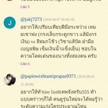
Like 5
@jakj7273
(2024-06-07 06:00:19)
อยากให้เปรียบเทียบฝีมือระหว่าง เหม
ยเชาฟง (กรงเล็บกระดูกขาว แส้มังกร
เงิน) vs ลีหมกโช้ว (วิชาแส้ปัด ฝ่ามือ
เบญจพิษ เข็มเงินน้ำแข็งเย็น) ชอบใน
ความโดดเด่นของนางทั้งสองคน ครับ
Like 4
@papinwishtantiprapas9371
(2024-06-02
21:38:08)
อยากให้ทำtier list8เทพจังครับ555 ทำ
แบบคร่าวๆก็ได้ คนดูรุ่นใหม่จะได้พอรู้ว่า
ระดับความเก่งใครประมาณไหน