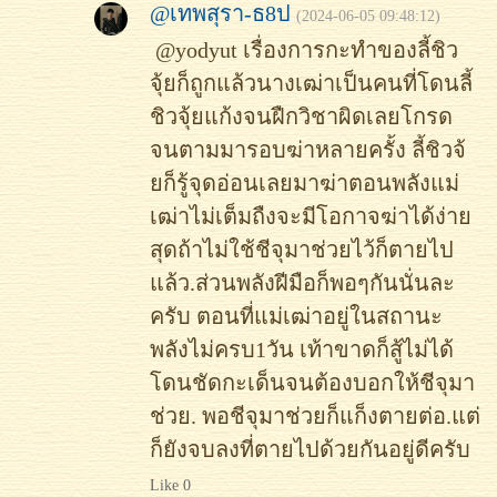
@เทพสุรา-ธ8ป
(2024-06-05 09:48:12)
@yodyut เรื่องการกะทำของลี้ชิว
จุ้ยก็ถูกแล้วนางเฒ่าเป็นคนที่โดนลี้
ชิวจุ้ยแก้งจนฝืกวิชาผิดเลยโกรด
จนตามมารอบฆ่าหลายครั้ง ลี้ชิวจ้
ยก็รู้จุดอ่อนเลยมาฆ่าตอนพลังแม่
เฒ่าไม่เต็มถืงจะมีโอกาจฆ่าได้ง่าย
สุดถ้าไม่ใช้ชีจุมาช่วยไว้ก็ตายไป
แล้ว.ส่วนพลังฝีมือก็พอๆกันนั่นละ
ครับ ตอนที่แม่เฒ่าอยู่ในสถานะ
พลังไม่ครบ1วัน เท้าขาดก็สู้ไม่ได้
โดนชัดกะเด็นจนต้องบอกให้ชีจุมา
ช่วย. พอชีจุมาช่วยก็แก็งตายต่อ.แต่
ก็ยังจบลงที่ตายไปด้วยกันอยู่ดีครับ
Like 0