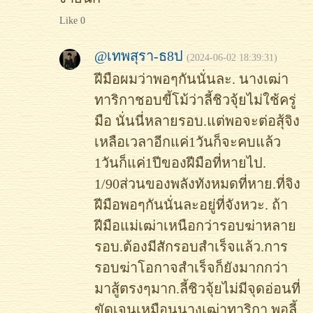
Like 0
@เทพสุรา-ธ8ป
(2024-06-02 18:39:31)
ฝีมือผมว่าพอๆกันนั่นละ. นางเฒ่า
ทาริกาชอบขี้โม้ว่าลี้ชิวจุ้ยไม่ใช้ครู่
มือ นั่นนี่หลายรอบ.แต่พอจะต่อสุ้จิง
เหลือเวลาอีกแค่1วันก็จะคบแล้ว
1วันก็แค่1ปีของฝีมือที่หายไป.
1/90ส่วนของพลังทังหมดที่หาย.ที่จิง
ฝีมือพอๆกันนั่นละอยู่ที่จังหวะ. ถ้า
ฝีมือแม่เฒ่าเหนือกว่ารอบฆ่าหลาย
รอบ.ต้องมีสักรอบสำเร็จแล้ว.การ
รอบฆ่าโอกาจสำเร็จก็ยังมากกว่า
มาสู้ตรงๆมาก.ลี้ชิวจุ้ยไม่มีจุดอ่อนที่
ขัดเจนเหมือนนางเฒ่าทาริกา.พอลี้