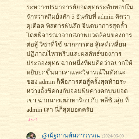
ระหว่างปรมาจารย์ยอดยุทธระดับทอปใน
จักรวาลกิมย้งสัก 5 อันดับที่ admin คิดว่า
ดุเดือด พิสดารพันลึก จินตนาการสุดล้ำ
โดยพิจารณาจากสภาพแวดล้อมของการ
ต่อสู้ วิชาที่ใช้ ฉากการต่อ สู้เล่ห์เหลี่ยม
ปฏิภาณไหวพริบและผลลัพธ์ของการ
ประลองยุทธ ฉากหนึ่งที่ผมคิดว่าอยากให้
หยิบยกขึ้นมาเล่าและวิจารณ์ในทัศนะ
ของ admin ก็คือการต่อสู้ครั้งสุดท้ายระ
หว่างอั้งชิดกงกับจอมพิษคางคกบนยอด
เขา ฉากนางเฒ่าทาริกา กับ หลี่ชิวสุ่ย ที่
admin เล่า นี่ก็สุดยอดครับ
Like 1
@ณัฐกานต์นภาวรรณ
(2024-06-09