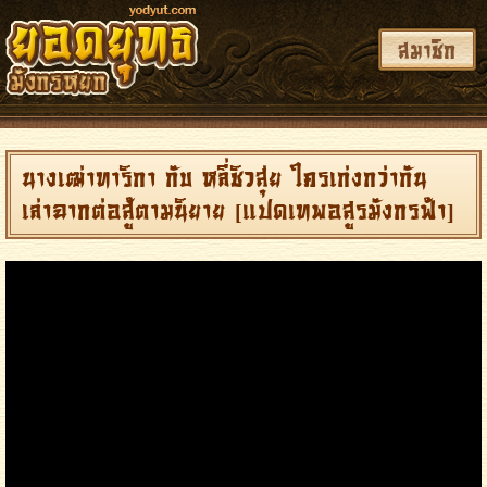
สมาชิก
นางเฒ่าทาริกา กับ หลี่ชิวสุ่ย ใครเก่งกว่ากัน
เล่าฉากต่อสู้ตามนิยาย
แปดเทพอสูรมังกรฟ้า
[
]