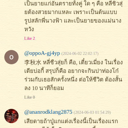
เป็นยายแก่อันตรายทั้งคู่ ใด ๆ คือ หลี่ชิวสุ่
ยต้องสวยมากแหละ เพราะเป็นต้นแบบ
รูปสลักพี่นางฟ้า และเป็นยายของแม่นาง
หวัง
Like 2
@oppoA-gj4yp
(2024-06-02 22:02:17)
李秋水 หลี่ชืวสุ่ยก็ คือ, เตี๋ยวเมี่ยง ในเรื่อง
เตียบ่อกี้ สรุปก็คือ อยากจะกินปาท่องโก๋
ร่วมกับเธอสักครั้งหนึ่ง ต่อให้ชีวิต ต้องสั้น
ลง 10 นาทีก็ยอม
Like 0
@ananrodklang2875
(2024-06-03 01:54:29)
เสียดายถ้าปู่แกแต่งเรื่องนี้เป็นเรื่องแรก