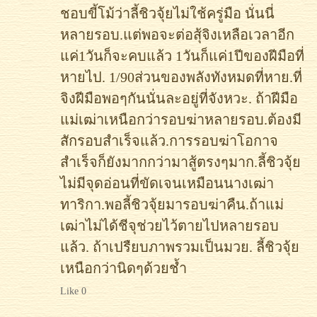
ชอบขี้โม้ว่าลี้ชิวจุ้ยไม่ใช้ครู่มือ นั่นนี่
หลายรอบ.แต่พอจะต่อสุ้จิงเหลือเวลาอีก
แค่1วันก็จะคบแล้ว 1วันก็แค่1ปีของฝีมือที่
หายไป. 1/90ส่วนของพลังทังหมดที่หาย.ที่
จิงฝีมือพอๆกันนั่นละอยู่ที่จังหวะ. ถ้าฝีมือ
แม่เฒ่าเหนือกว่ารอบฆ่าหลายรอบ.ต้องมี
สักรอบสำเร็จแล้ว.การรอบฆ่าโอกาจ
สำเร็จก็ยังมากกว่ามาสู้ตรงๆมาก.ลี้ชิวจุ้ย
ไม่มีจุดอ่อนที่ขัดเจนเหมือนนางเฒ่า
ทาริกา.พอลี้ชิวจุ้ยมารอบฆ่าคืน.ถ้าแม่
เฒ่าไม่ได้ชีจุช่วยไว้ตายไปหลายรอบ
แล้ว. ถ้าเปรืยบภาพรวมเป็นมวย. ลี้ชิวจุ้ย
เหนือกว่านิดๆด้วยช้ำ
Like 0