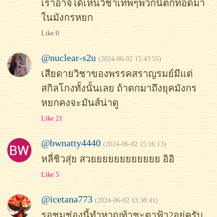
เราอาจได้เห็นวิชาเทพๆพวกนี้ตกทอดมา
ในมังกรหยก
Like 0
@nuclear-s2u
(2024-06-02 15:43:55)
เสียดายวิชาของพรรคสราญรมย์มีแต่
สกิลโกงทั้งนั้นเลย ถ้าตกมาถึงยุคมังกร
หยกคงจะมันส์น่าดู
Like 21
@bwnatty4440
(2024-06-02 15:16:13)
หลี่ชิวสุ่ย สวยยยยยยยยยยยย อิอิ
Like 5
@icetana773
(2024-06-02 13:38:41)
รอชมช่องนี้ทำหาญท้าชะตาฟ้า2อยู่ครับ