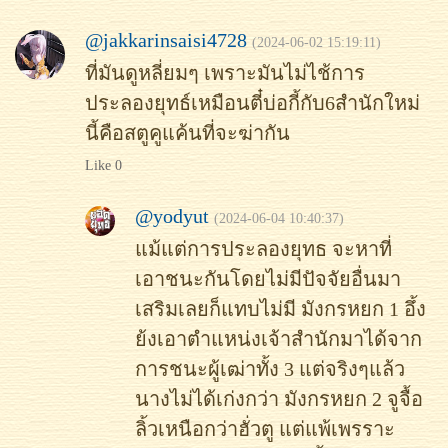
@jakkarinsaisi4728
(2024-06-02 15:19:11)
ที่มันดูหลี่ยมๆ เพราะมันไม่ไช้การ
ประลองยุทธ์เหมือนตี๋บ่อกี้กับ6สำนักใหม่
นี้คือสตูคูแค้นที่จะฆ่ากัน
Like 0
@yodyut
(2024-06-04 10:40:37)
แม้แต่การประลองยุทธ จะหาที่
เอาชนะกันโดยไม่มีปัจจัยอื่นมา
เสริมเลยก็แทบไม่มี มังกรหยก 1 อึ้ง
ย้งเอาตำแหน่งเจ้าสำนักมาได้จาก
การชนะผู้เฒ่าทั้ง 3 แต่จริงๆแล้ว
นางไม่ได้เก่งกว่า มังกรหยก 2 จูจื้อ
ลิ้วเหนือกว่าฮั่วตู แต่แพ้เพรราะ