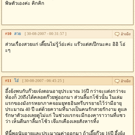
พิษตัวเองค่ะ คิกคิก
#
10
สวย
[ 30-08-2007 - 00:31:57 ]
ส่วนเรื่องสวยแก่ เดี๊ยนไม่รู้ว์อ่ะค่ะ แร๊วแต่สเป๊กนะคะ อิอิ โอ่
ะๆ
#
11
โอ๋
[ 30-08-2007 - 06:45:25 ]
อึ้งย้งพบกับก๊วยเจ๋งตอนอายุประมาณ 16ปี กว่าจะแต่งกว่าจะ
ท้องก็ 20ถึงได้คลอดก๊วยพู่ออกมา ส่วนลี้มกโช้วนั้น ในเล่ม
แรกของมังกรหยกภาคจอมยุทธอินทรีบรรยายไว้ว่ามีอายุ
ประมาณ 40 ปี แต่ด้วยความที่นางเป็นคนรักสวยรักงาม ดูแล
รักษาตัวเองเลยดูไม่แก่ ในช่วงแรกจะมีกองคาราวานที่แซว
ว่า เห็นตีนกาลี้มกโช้ว เจ๊แกเคืองเลยสังหารทิ้ง
ทีนี้พอนับอายุและประมาณค่าออกมา ถ้าเอี๊ยก๊วย 16ปี อึ้งย้ง