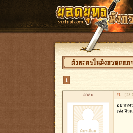
ตัวละครในมังกรหยกภาค2ที
1
#
1
[ 23-0
อาฮะ
อยากทราบ
เจ๋ง​ จิ