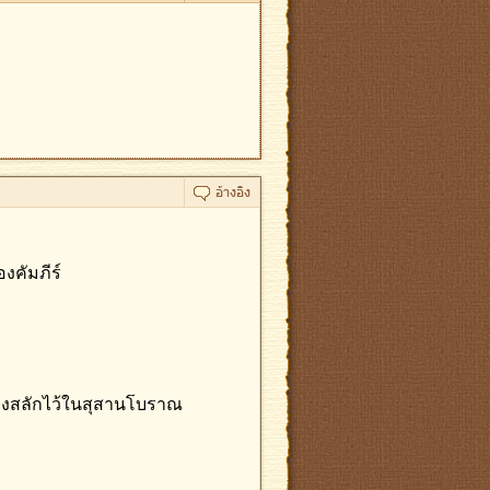
งคัมภีร์
อี้ยงสลักไว้ในสุสานโบราณ