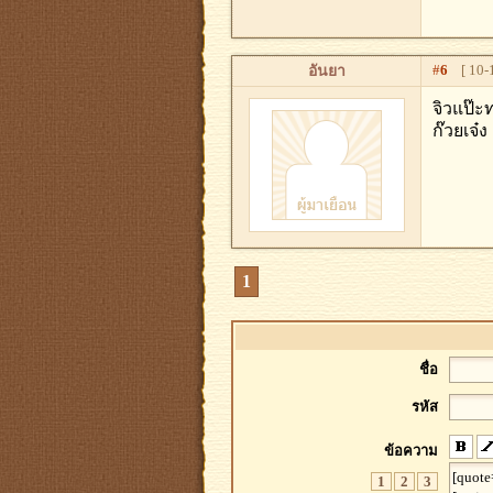
#
6
[ 10-1
อันยา
จิวแป๊ะ
ก๊วยเจ๋ง
1
ชื่อ
รหัส
ข้อความ
1
2
3