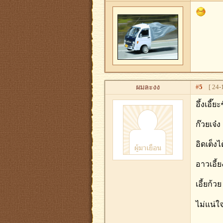
#
5
[ 24-1
ผมละงง
อึ้งเอี
ก๊วยเจ๋
อิดเต็งไ
อาวเอี้
เอี้ยก้
ไม่แน่ใ