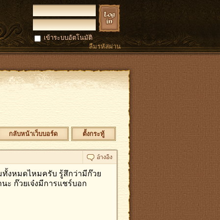
เข้าระบบอัตโนมัติ
ลืมรหัสผ่าน
กลับหน้าเว็บบอร์ด
ตั้งกระทู้
ิมทั้งหมดไหมครับ​ รู้สึกว่ามีก๊วย
ล่านะ​ ก๊วยเจ๋งมีการแชร์บอก​