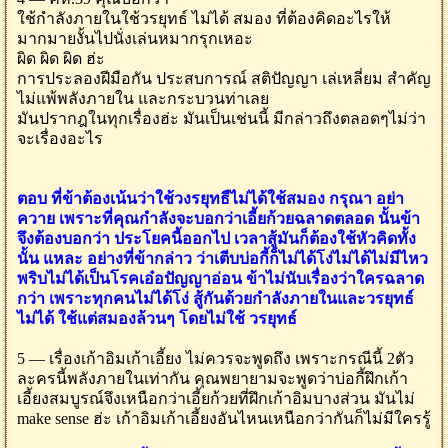
ใช้กำลังภายในใช้วรยุทธ์ ไม่ได้ สมอง ที่ต้องคิดอะไรให้
มากมายงั้นไปนั่งเล่นหมากรุกเหอะ
ผิด ผิด ผิด ฮ่ะ
การประลองฝีมือกัน ประสบการณ์ สติปัญญา เล่เหลี่ยม สำคัญ
ไม่แพ้พลังภายใน และกระบวนท่าเลย
มันปรากฎในทุกเรื่องฮ่ะ มันเป็นเช่นนี้ มีกล่าวถึงตลอดๆไม่ว่า
จะเรื่องอะไร
ตอบ ที่ข้าต้องเน้นว่าใช้วงรยุทธืไม่ได้ใช้สมอง กรุณา อย่า
ควาย เพราะที่คุณกำลังจะบอกว่าเอี้ยก้วยฉลาดตลอด นั้นข้า
จึงต้องบอกว่า ประโยคนี้ออกไป เวลาสู้มันก็ต้องใช้หัวคิดทั้ง
นั้น แหละ อย่างที่ข้ากล่าว ว่าเตีบบ่อกี้ก็ไม่ได้โง่ไม่ได้ไม่มีไหว
พริบไม่ได้เป็นโรคเอ๋อปัญญาอ่อน ข้าไม่นับเรื่องว่าใครฉลาด
กว่า เพราะทุกคนไม่ได้โง่ สู้กันด้วยกำลังภายในและวรยุทธ์
ไม่ได้ ใช้แต่สมองล้วนๆ โดยไม่ใช้ วรยุทธ์
5 — เรื่องเก้าอิมเก้าเอี้ยง ไม่ควรจะพูดถึง เพราะกรณีนี้ 2ตัว
ละครนี้พลังภายในเท่ากัน คุณพยายามจะพูดว่าบ่อกี้ฝึกเก้า
เอี้ยงสมบูรณ์จึงเหนือกว่าเอี้ยก้วยที่ฝึกเก้าอิมบางส่วน มันไม่
make sense ฮ่ะ เก้าอิมเก้าเอี้ยงอันไหนเหนือกว่ากันก็ไม่มีใครรู้