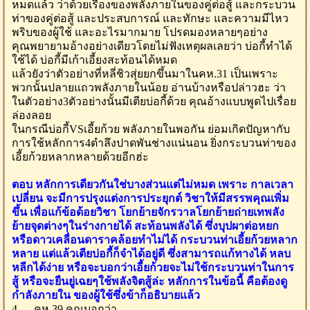
หมดแล้ว ว่าด้วยเรื่องของพลังภายในของคู่ต่อสู้ และกระบวน
ท่าของคู่ต่อสู้ และประสบการณ์ และทักษะ และความมีไหว
พริบของผู้ใช้ และอะไรมากมาย โปรดมองหลายๆอย่าง
คุณพยายามอ้างอย่างเดียวโดยไม่ฟังเหตุผลเลยว่า บ่อกี้ทำได้
ใช้ได้ บ่อกี้มีเก้าเอี้ยงสะท้อนได้หมด
แล้วยังว่าตัวอย่างที่หลี่ชิวสุ่ยยกขึ้นมาในคห.31 เป็นเพราะ
พวกนั้นปลายแถวพลังภายในน้อย อ่านบ้างหรือปล่าวฮะ ว่า
ในตัวอย่าง3ตัวอย่างนั้นมีเตียบ่อกี้ด้วย คุณอ้างแบบพูดไปเรื่อย
ล่องลอย
ในกรณีบ่อกี้VSเอี้ยก้วย พลังภายในพอกัน ย่อมเกิดปัญหากับ
การใช้หลักการ4ตำลึงปาดพันช่างแน่นอน ยิ่งกระบวนท่าของ
เอี้ยก้วยหลากหลายด้วยอีกฮ่ะ
ตอบ หลักการเดียวกันใช่บางส่วนแต่ไม่หมด เพราะ กาลเวลา
เปลี่ยน จะมีการปรุงแต่งการประยุกต์ วิชาให้มีสรรพคุณเพิ่ม
ขึ้น เพื่อแก้ข้อด้อยวิชา โยกย้ายจักรวาลโยกย้ายถ่ายเทพลัง
ย้ายจุดต่างๆในร่างกายได้ สะท้อนพลังได้ ซึ่งบุปผาต่อหยก
หรือดาวเคลื่อนดาราคล้อยทำไม่ได้ กระบวนท่าเอี้ยก้วยหลาก
หลาย แต่แล้วเตียบ่อกี้ก็จำได้อยู่ดี ซึ่งสามารถแก้ทางได้ หลบ
หลีกได้ง่าย หรือจะบอกว่าเอี้ยก้วยจะไม่ใช้กระบวนท่าในการ
สู้ หรือจะยืนยู่เฉยๆใช้พลังจิตสู้ล่ะ หลักการในข้อนี้ คือต้องดู
กำลังภายใน ของผู้ใช้ซึ่งข้าก็อธิบายแล้ว
4 — คห.39 คุณบอกว่า