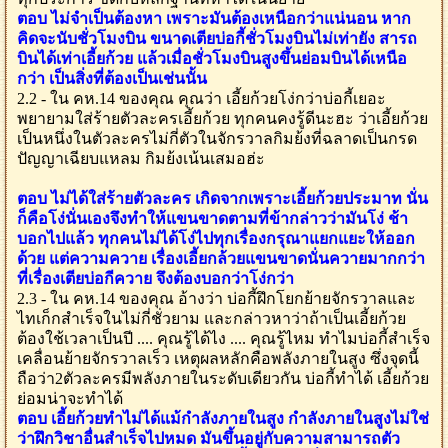
ตอบ ไม่จำเป็นต้องหา เพราะมันต้องเหนือกว่าแน่นอน หาก
คิดจะนับชั่วโมงบิน ขนาดเตียบ่อกี้ชั่วโมงบินไม่เท่ายัง สารถ
บินได้เท่าเอี้ยก้วย แล้วเมื่อชั่วโมงบินสูงขึ้นย่อมบินได้เหนือ
กว่า เป็นสิ่งที่ต้องเป็นเช่นนั้น
2.2 - ใน คห.14 ของคุณ คุณว่า เอี้ยก้วยโง่กว่าบ่อกี้เยอะ
พยายามใส่ร้ายตัวละครเอี้ยก้วย ทุกคนคงรู้ดีนะฮะ ว่าเอี้ยก้วย
เป็นหนึ่งในตัวละครไม่กี่ตัวในจักรวาลกิมย้งที่ฉลาดเป็นกรด
ปัญญาเฉียบแหลม กิมย้งเน้นเสมอฮ่ะ
ตอบ ไม่ได้ใส่ร้ายตัวละคร เกิดจากเพราะเอี้ยก้วยประมาท นั่น
ก็คือโง่นั่นเองจึงทำให้แขนขาดตามที่ข้ากล่าวว่ามันโง่ ช้า
บอกไปแล้ว ทุกคนไม่ได้โง่ไปทุกเรื่องกรุณาแยกแยะให้ออก
ด้วย แต่ความควาย เรื่องเอี้ยกล้วยแขนขาดนั่นควายมากกว่า
ที่เรื่องเตียบ่อกีควาย จึงต้องบอกว่าโง่กว่า
2.3 - ใน คห.14 ของคุณ อ้างว่า บ่อกี้ฝึกโยกย้ายจักรวาลและ
ไทเก็กสำเร็จในไม่กี่ชั่วยาม และกล่าวหาว่าถ้าเป็นเอี้ยก้วย
ต้องใช้เวลาเป็นปี .... คุณรู้ได้ไง .... คุณรู้ไหม ทำไมบ่อกี้สำเร็จ
เคลื่อนย้ายจักรวาลเร็ว เหตุผลหลักคือพลังภายในสูง ซึ่งจุดนี้
ถือว่า2ตัวละครมีพลังภายในระดับเดียวกัน บ่อกี้ทำได้ เอี้ยก้วย
ย่อมน่าจะทำได้
ตอบ เอี้ยก้วยทำไม่ได้แม้กำลังภายในสูง กำลังภายในสูงไม่ใช่
ว่าฝึกวิชาอื่นสำเร็จไปหมด มันขึ้นอยู่กับความสามารถตัว