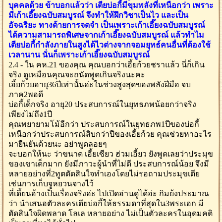
บุคคลด้วย ข้าบอกแล้วว่า เตียบ่อกี้มีขุมพลังที่เหนือกว่า เพราะ
มีเก้าเอี๊ยงฉบับสมบูรณ์ จึงทำให้ฝึกวิชาเป็นไว และเป็น
อัจฉริยะ ทางด้ายการจดจำ เป็นเพราะเก้าเอี๊ยงฉบับสมบูรณ์
ได้ความสามารถพิเศษจากเก้าเอี๊ยงฉบับสมบูรณ์ แล้วทำไม
เตียบ่อกี้กำลังภายในสูงได้ไวต่างจากจอมยุทธ์คนอื่นที่ต้องใช้
เวลานาน นั่นก็เพราะเก้าเอี๊ยงฉบับสมบูรณ์
2.4 - ใน คห.21 ของคุณ คุณบอกว่าเอี้ยก้วยชราแล้ว นี่ก็เกิน
จริง ดูเหมือนคุณจะถนัดพูดเกินจริงนะคะ
เอี้ยก้วยอายุ36ปีเท่านั้นฮ่ะในช่วงสูงสุดของพลังฝีมือ จบ
ภาค2พอดี
บ่อกี้เด็กจริง อายุ20 ประสบการณ์ในยุทธภพน้อยกว่าจริง
เพียงไม่ถึง1ปี
คุณพยายามโม้อีกว่า ประสบการณ์ในยุทธภพ1ปีของบ่อกี้
เหนือกว่าประสบการณ์สิบกว่าปีของเอี้ยก้วย คุณช่วยหาอะไร
มายืนยันด้วยนะ อย่าพูดลอยๆ
จะบอกให้นะ ว่าขนาด เอี้ยเซียว ฮ่วมเอี้ยว ยังพูดเลยว่าประมุข
ของเขาเด็กมาก ยังมีภาวะผู้นำที่ไม่ดี ประสบการณ์น้อย จึงมี
หลายอย่างที่2ทูตตัดสินใจทำเองโดยไม่รอถามประมุขเตีย
เช่นการเก็บจูหยวนจางไว้
ที่เดี้ยนอ้างเป็นเรื่องจริงฮ่ะ ไปเปิดอ่านดูได้ฮ่ะ กิมย้งประมาณ
ว่า นำเสนอตัวละครเตียบ่อกี้ให้ธรรมดาที่สุดใน3พระเอก มี
ตัดสินใจผิดพลาด โลเล หลายอย่าง ไม่เป็นตัวละครในอุดมคติ