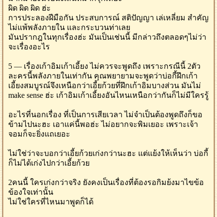
ผิด ผิด ผิด ฮ่ะ
การประลองฝีมือกัน ประสบการณ์ สติปัญญา เล่เหลี่ยม สำคัญ
ไม่แพ้พลังภายใน และกระบวนท่าเลย
มันปรากฎในทุกเรื่องฮ่ะ มันเป็นเช่นนี้ มีกล่าวถึงตลอดๆไม่ว่า
จะเรื่องอะไร
5 — เรื่องเก้าอิมเก้าเอี้ยง ไม่ควรจะพูดถึง เพราะกรณีนี้ 2ตัว
ละครนี้พลังภายในเท่ากัน คุณพยายามจะพูดว่าบ่อกี้ฝึกเก้า
เอี้ยงสมบูรณ์จึงเหนือกว่าเอี้ยก้วยที่ฝึกเก้าอิมบางส่วน มันไม่
make sense ฮ่ะ เก้าอิมเก้าเอี้ยงอันไหนเหนือกว่ากันก็ไม่มีใครรู้
อะไรที่นอกเรื่อง ที่เป็นการเสียเวลา ไม่จำเป็นต้องพูดถึงก็ขอ
ข้ามไปนะฮะ เอาแค่นี้พอฮ่ะ ไม่อยากจะพิมเยอะ เพราะเจ้า
จอมก็จะยิ่งแถเยอะ
ไม่ใช่ว่าจะบอกว่าเอี้ยก้วยเก่งกว่านะฮะ แต่แย้งให้เห็นว่า บ่อกี้
ก็ไม่ได้เก่งไปกว่าเอี้ยก้วย
2คนนี้ ใครเก่งกว่าจริง ยังคงเป็นเรื่องที่ต้องรอกิมย้งมาไขข้อ
ข้องใจเท่านั้น
ไม่ใช่ใครที่ไหนมาพูดก็ได้