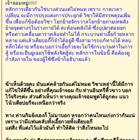
เจ้าจอมหยู่///////
หลักการเดียวกันใช่บางส่วนแต่ไม่หมด เพราะ กาลเวลา
เปลี่ยน จะมีการปรุงแต่งการประยุกต์ วิชาให้มีสรรพคุณเพิ่ม
ขึ้น เพื่อแก้ข้อด้อยวิชา โยกย้ายจักรวาลโยกย้ายถ่ายเทพลัง
ย้ายจุดต่างๆในร่างกายได้ สะท้อนพลังได้ ซึ่งบุปผาต่อหยก
หรือดาวเคลื่อนดาราคล้อยทำไม่ได้ กระบวนท่าเอี้ยก้วยหลาก
หลาย แต่แล้วเตียบ่อกี้ก็จำได้อยู่ดี ซึ่งสามารถแก้ทางได้ หลบ
หลีกได้ง่าย หรือจะบอกว่าเอี้ยก้วยจะไม่ใช้กระบวนท่าในการ
สู้ หรือจะยืนยู่เฉยๆใช้พลังจิตสู้ล่ะ หลักการในข้อนี้ คือต้องดู
กำลังภายใน ของผู้ใช้ซึ่งข้าก็อธิบายแล้ว
ข้าเห็นด้วยคะ มันแค่คล้ายกันแต่ไม่หมด วิชาเหล่านี้ได้มีการ
แก้ไขให้ดีขึ้น อย่างที่คุณเจ้าจอม กับ ท่านอินทรีคิ้วขาว บอก
ไว้จริงๆค่ะ ส่วนตัวเห็นว่า ทางคุณเจ้าจอมพูดได้ถูกคะ แนว
โน้วเตียบ่อกีจะเหนือกว่าจริง
ทาง ท่านกิมย้งเองก็ ไม่มาบอก หรอกว่าคนไหนเก่งกว่ากันแน่
เพราะว่ามีแฟนคลับทั้งเอี้ยกวยทั้งเตียบอกี
แต่สิ่ง ที่แต่งไว้แล้วมันก็ ทำให้คิด ว่าสิ่งไหนจะไป