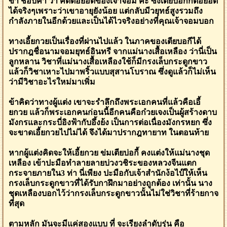
ข้า ชอบคำ ว่า คิดต่อยอดของเจ้าจอม คะ ซึ่งเตียบอกีก็ต่อยอด
ได้จริงๆเพราะว่าเขาอายุยังน้อย แต่กลับมีวยุทธ์สูงรวมถึง
กำลังภายในอีกด้วยและเป็นได้ไวจริงอย่างที่คุณเจ้าจอมบอก
ทางเอี้ยกวยเป็นเรื่องที่ผ่านไปแล้ว ในภาคของเตียบอกีได้
ปรากฎชื่อนามจอมยุทธ์อินทรี จากแม่นางเสื้อเหลือง ว่านี่เป็น
ลูกหลาน วิชาที่แม่นางเสื้อเหลืองใช้ก็มีกรงเล็บกระดูกขาว
แล้วก็วิชาเหาะไปมาพริ้วแบบสุสานโบราณ ซึ่งดูแล้วก็ไม่เห็น
ว่ามีวิชาอะไรใหม่มาเพิ่ม
ข้าคิดว่าทางผู้แต่ง เขาจะรำลึกถึงพระเอกคนที่แล้วคือเอี้
ยกวย แล้วก็พระเอกคนก่อนนี้อีกคนคือก๋วยเจงเป็นผู้สร้างดาบ
มังกรและกระบี่อิงฟ้ากับอึ้งย้ง เป็นการต่อเนื่องมังกรหยก ซึ่ง
จะขาดเอี้ยกวยไปไม่ได้ จึงได้มาปรากฎทายาท ในตอนท้าย
หากผู้แต่งคิดจะให้เอี้ยกวย ข่มเตียบ่อกี้ คงแต่งให้แม่นางชุด
เหลือง เข้าปะมือทำลายลายบ่วงวชิระของหลวงจีนแตก
กระจายภายใน3 ท่า นี่เพียง ปะมือกับเจ้าสำนักง้อไบ๊ให้เห็น
กรงเล็บกระดูกขาวที่ได้รับกาฝึกมาอย่างถูกต้อง เท่านั้น นาง
ชุดเหลืองบอกไว้ว่ากรงเล็บกระดูกขาวนั้นไม่ใช่วิชาที่ร้ายกาจ
ที่สุด
ตามหลัก มันจะมีแค่สองแบบ ที่ จะเรียงลำดับรุ่น คือ