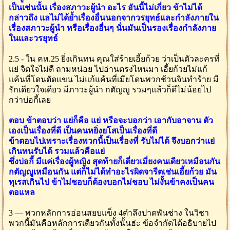
เป็นเช่นนั้น เรื่องสภาวะผู้นำ อะไร อันนี้ไม่เกี่ยว ข้าไม่ได้
กล่าวถึง แลไม่ได้ย้ำเรื่องอื่นนอกจากวรยุทธ์และกำลังภายใน
เรื่องสภาวะผู้นำ หรือเรื่องอื่นๆ นั่นมันเป็นรองเรื่องกำลังภาย
ในและวรยุทธ์
2.5 - ใน คห.25 ยิ่งเกินทน คุณใส่ร้ายเอี้ยก้วย ว่าเป็นตัวละครที่
แย่ จิตใจไม่ดี ถามหน่อย ไปอ่านตรงไหนมา เอี้ยก้วยไม่แก้
แค้นที่โดนตัดแขน ไม่แก้แค้นที่เมียโดนพวกช้วนจินทำร้าย มี
รักเดียวใจเดียว มีภาวะผู้นำ กตัญญู รวมๆแล้วก็ดีไม่น้อยไป
กว่าบ่อกี้เลย
ตอบ ข้าตอบว่า แย่ก็คือ แย่ หรือจะบอกว่า เอากับอาจาน ตัว
เองเป็นเรื่องที่ดี เป็นคนหยิ่งยโสเป็นเรื่องที่ดี
ข้าตอบไปเพราะเรื่องพวกนี้เป็นเรื่องที่ รับไม่ได้ จึงบอกว่าแย่
เกินทนรับได้ รวมแล้วคือแย่
ซึ่งบ่อกี้ มีแค่เรื่องผู้หญิง สุดท้ายก็เตี่ยวเมี่ยงคนเดียวเหมือนกัน
กตัญญูเหมือนกัน แต่ก็ไม่ได้ทำอะไรผิดจารีตเช่นเอี้ยก้วย มัน
ทุเรสเกินไป ข้าไม่ชอบก็ต้องบอกไม่ชอบ ไม่งั้นข้าคงเป็นคน
ตอแหล
3 — พวกหลักการอ่อนสยบแข็ง 4ตำลึงปาดพันช่าง ในวิชา
พวกนี้มันคือหลักการเดียวกันทั้งนั้นฮ่ะ ข้อจำกัดได้อธิบายไป