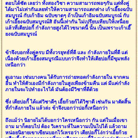
ตอบได้ชัด เลยว่า ทั้งสองวิชา ความสามารถพอๆกัน แต่ทั้งคู่
ได้มาไม่เท่ากันเลยทำให้ความสามารถแตกต่าง เก้าเอี๊ยงฉบับ
สมบูรณ์ กับเก้าอิม ฉบับขาดๆ ถ้าเป็นเก้าอิมฉบับสมบูรณ์ กับ
เก้าเอี๊ยงฉบับสมบูรณ์สิ อันนี้เท่ากัน ไม่เปรียบเทียบให้เหนื่อย
แล้วที่เตียบ่อกี้ กำลังภายสูงได้ไวขนาดนี้ นั้น เป็นเพราะเก้าเอี๊
ยงฉบับสมบูรณ์
ข้าจึงบอกทั้งคู่ครบ มีทั้งวรยุทธ์ที่ดี และ กำลังภายในที่ดี แต่
เนื่องด้วยเก้าเอี๊ยงสมบูรณืแบบกว่าจึงทำให้เตียบ่อกี้มีขุมพลัง
เหนือกว่า
ดูเอานะ เช่นบางคน ได้รับการถ่ายทอดกำลังภายใน จากคน
อื่น ทำให้ตัวเองมีกำลังภายในสูงเพียงข้ามคืน แต่ มีแค่กำลัง
ภายในจะไปทำอะไรได้ มันต้องมีวิชาที่ดีด้วย
ซึ่ง เตียบ่อกี้ ได้แต่วิชาดีๆ เอี้ยก้วยก้ได้วิชาดี เช่นกัน มาตัดสิ้น
ที่กำลังภายใน แล้วล่ะ ข้าจึงบอกว่าบ่อกี้เหนือกว่า
ถึงแม้ว่า นิยายไม่ได้บอกว่าใครเหนือกว่า กัน แต่ในเมื่อเขา
ถาม มาก็ตอบไป ต้อง วิเคราะห์ในความเป็นไปได้ แล้วถาม
หน่อยนิยายเขาเขียนบอกไว้เหรอว่า เตียบ่อกี้โง่กว่าเอี้ยก้วย