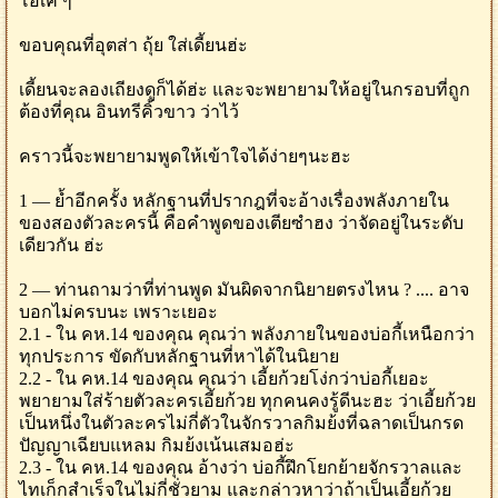
โอเค ๆ
ขอบคุณที่อุตส่า ถุ้ย ใส่เดี้ยนฮ่ะ
เดี้ยนจะลองเถียงดูก็ได้ฮ่ะ และจะพยายามให้อยู่ในกรอบที่ถูก
ต้องที่คุณ อินทรีคิ้วขาว ว่าไว้
คราวนี้จะพยายามพูดให้เข้าใจได้ง่ายๆนะฮะ
1 — ย้ำอีกครั้ง หลักฐานที่ปรากฎที่จะอ้างเรื่องพลังภายใน
ของสองตัวละครนี้ คือคำพูดของเตียซำฮง ว่าจัดอยู่ในระดับ
เดียวกัน ฮ่ะ
2 — ท่านถามว่าที่ท่านพูด มันผิดจากนิยายตรงไหน ? .... อาจ
บอกไม่ครบนะ เพราะเยอะ
2.1 - ใน คห.14 ของคุณ คุณว่า พลังภายในของบ่อกี้เหนือกว่า
ทุกประการ ขัดกับหลักฐานที่หาได้ในนิยาย
2.2 - ใน คห.14 ของคุณ คุณว่า เอี้ยก้วยโง่กว่าบ่อกี้เยอะ
พยายามใส่ร้ายตัวละครเอี้ยก้วย ทุกคนคงรู้ดีนะฮะ ว่าเอี้ยก้วย
เป็นหนึ่งในตัวละครไม่กี่ตัวในจักรวาลกิมย้งที่ฉลาดเป็นกรด
ปัญญาเฉียบแหลม กิมย้งเน้นเสมอฮ่ะ
2.3 - ใน คห.14 ของคุณ อ้างว่า บ่อกี้ฝึกโยกย้ายจักรวาลและ
ไทเก็กสำเร็จในไม่กี่ชั่วยาม และกล่าวหาว่าถ้าเป็นเอี้ยก้วย