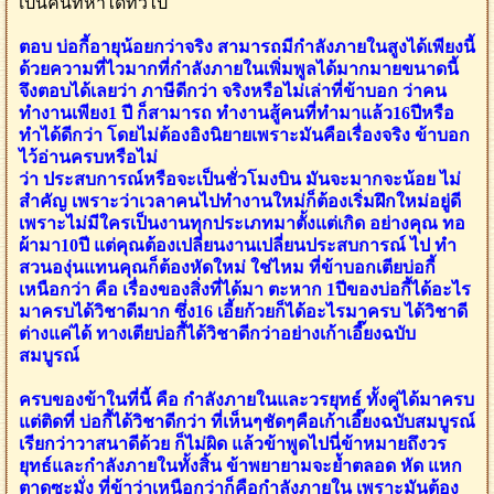
เป็นคนที่หาได้ทั่วไป
ตอบ บ่อกี้อายุน้อยกว่าจริง สามารถมีกำลังภายในสูงได้เพียงนี้
ด้วยความที่ไวมากที่กำลังภายในเพิ่มพูลได้มากมายขนาดนี้
จึงตอบได้เลยว่า ภาษีดีกว่า จริงหรือไม่เล่าที่ข้าบอก ว่าคน
ทำงานเพียง1 ปี ก็สามารถ ทำงานสู้คนที่ทำมาแล้ว16ปีหรือ
ทำได้ดีกว่า โดยไม่ต้องอิงนิยายเพราะมันคือเรื่องจริง ข้าบอก
ไว้อ่านครบหรือไม่
ว่า ประสบการณ์หรือจะเป็นชั่วโมงบิน มันจะมากจะน้อย ไม่
สำคัญ เพราะว่าเวลาคนไปทำงานใหม่ก็ต้องเริ่มฝึกใหม่อยู่ดี
เพราะไม่มีใครเป็นงานทุกประเภทมาตั้งแต่เกิด อย่างคุณ ทอ
ผ้ามา10ปี แต่คุณต้องเปลี่ยนงานเปลี่ยนประสบการณ์ ไป ทำ
สวนองุ่นแทนคุณก็ต้องหัดใหม่ ใช่ไหม ที่ข้าบอกเตียบ่อกี้
เหนือกว่า คือ เรื่องของสิ่งที่ได้มา ตะหาก 1ปีของบ่อกี้ได้อะไร
มาครบได้วิชาดีมาก ซึ่ง16 เอี้ยก้วยก็ได้อะไรมาครบ ได้วิชาดี
ต่างแค่ได้ ทางเตียบ่อกี้ได้วิชาดีกว่าอย่างเก้าเอี๊ยงฉบับ
สมบูรณ์
ครบของข้าในที่นี้ คือ กำลังภายในและวรยุทธ์ ทั้งคู่ได้มาครบ
แต่ติดที่ บ่อกี้ได้วิชาดีกว่า ที่เห็นๆชัดๆคือเก้าเอี๊ยงฉบับสมบูรณ์
เรียกว่าวาสนาดีด้วย ก็ไม่ผิด แล้วข้าพูดไปนี่ข้าหมายถึงวร
ยุทธ์และกำลังภายในทั้งสิ้น ข้าพยายามจะย้ำตลอด หัด แหก
ตาดูซะมั่ง ที่ข้าว่าเหนือกว่าก็คือกำลังภายใน เพราะมันต้อง