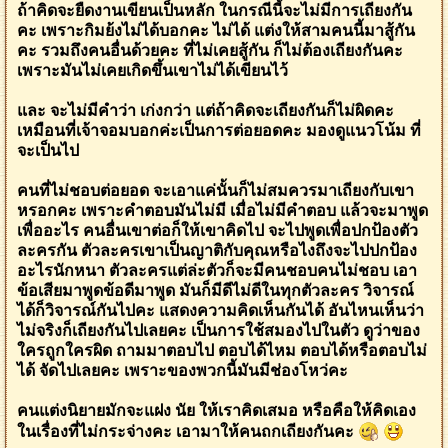
ถ้าคิดจะยืดงานเขียนเป็นหลัก ในกรณีนี้จะไม่มีการเถียงกัน
คะ เพราะกิมย้งไม่ได้บอกคะ ไม่ได้ แต่งให้สามคนนี้มาสู้กัน
คะ รวมถึงคนอื่นด้วยคะ ที่ไม่เคยสู้กัน ก็ไม่ต้องเถียงกันคะ
เพราะมันไม่เคยเกิดขึ้นเขาไม่ได้เขียนไว้
และ จะไม่มีคำว่า เก่งกว่า แต่ถ้าคิดจะเถียงกันก็ไม่ผิดคะ
เหมือนที่เจ้าจอมบอกค่ะเป็นการต่อยอดคะ มองดูแนวโน้ม ที่
จะเป็นไป
คนที่ไม่ชอบต่อยอด จะเอาแค่นั้นก็ไม่สมควรมาเถียงกับเขา
หรอกคะ เพราะคำตอบมันไม่มี เมื่อไม่มีคำตอบ แล้วจะมาพูด
เพื่ออะไร คนอื่นเขาต่อก็ให้เขาคิดไป จะไปพูดเพื่อปกป้องตัว
ละครกัน ตัวละครเขาเป็นญาติกับคุณหรือไงถึงจะไปปกป้อง
อะไรนักหนา ตัวละครแต่ล่ะตัวก็จะมีคนชอบคนไม่ชอบ เอา
ข้อเสียมาพูดข้อดีมาพูด มันก็มีดีไม่ดีในทุกตัวละคร วิจารณ์
ได้ก็วิจารณ์กันไปคะ แสดงความคิดเห็นกันได้ อันไหนเห็นว่า
ไม่จริงก็เถียงกันไปเลยคะ เป็นการใช้สมองไปในตัว ดูว่าของ
ใครถูกใครผิด ถามมาตอบไป ตอบได้ไหม ตอบได้หรือตอบไม่
ได้ จัดไปเลยคะ เพราะของพวกนี้มันมีช่องโหว่คะ
คนแต่งนิยายมักจะแฝง นัย ให้เราคิดเสมอ หรือคือให้คิดเอง
ในเรื่องที่ไม่กระจ่างคะ เอามาให้คนถกเถียงกันคะ