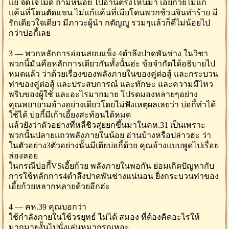
แย่ จิตใจไม่ดี ถามหน่อย ไปอ่านตรงไหนมา เอี้ยก้วยไม่แก้
แค้นที่โดนตัดแขน ไม่แก้แค้นที่เมียโดนพวกช้วนจินทำร้าย มี
รักเดียวใจเดียว มีภาวะผู้นำ กตัญญู รวมๆแล้วก็ดีไม่น้อยไป
กว่าบ่อกี้เลย
3 — พวกหลักการอ่อนสยบแข็ง 4ตำลึงปาดพันช่าง ในวิชา
พวกนี้มันคือหลักการเดียวกันทั้งนั้นฮ่ะ ข้อจำกัดได้อธิบายไป
หมดแล้ว ว่าด้วยเรื่องของพลังภายในของคู่ต่อสู้ และกระบวน
ท่าของคู่ต่อสู้ และประสบการณ์ และทักษะ และความมีไหว
พริบของผู้ใช้ และอะไรมากมาย โปรดมองหลายๆอย่าง
คุณพยายามอ้างอย่างเดียวโดยไม่ฟังเหตุผลเลยว่า บ่อกี้ทำได้
ใช้ได้ บ่อกี้มีเก้าเอี้ยงสะท้อนได้หมด
แล้วยังว่าตัวอย่างที่หลี่ชิวสุ่ยยกขึ้นมาในคห.31 เป็นเพราะ
พวกนั้นปลายแถวพลังภายในน้อย อ่านบ้างหรือปล่าวฮะ ว่า
ในตัวอย่าง3ตัวอย่างนั้นมีเตียบ่อกี้ด้วย คุณอ้างแบบพูดไปเรื่อย
ล่องลอย
ในกรณีบ่อกี้VSเอี้ยก้วย พลังภายในพอกัน ย่อมเกิดปัญหากับ
การใช้หลักการ4ตำลึงปาดพันช่างแน่นอน ยิ่งกระบวนท่าของ
เอี้ยก้วยหลากหลายด้วยอีกฮ่ะ
4 — คห.39 คุณบอกว่า
ใช้กำลังภายในใช้วรยุทธ์ ไม่ได้ สมอง ที่ต้องคิดอะไรให้
มากมายงั้นไปนั่งเล่นหมากรุกเหอะ