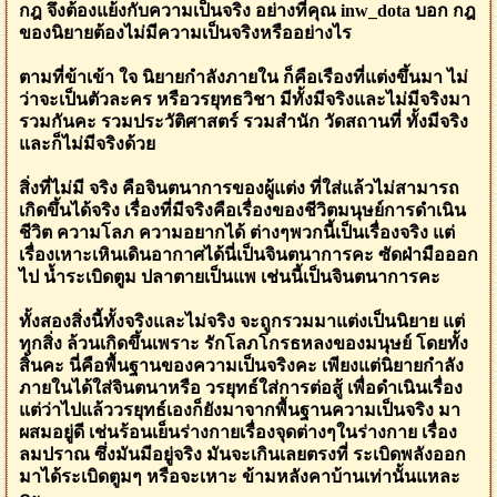
กฎ จึงต้องแย้งกับความเป็นจริง อย่างที่คุณ inw_dota บอก กฎ
ของนิยายต้องไม่มีความเป็นจริงหรืออย่างไร
ตามที่ข้าเข้า ใจ นิยายกำลังภายใน ก็คือเรืองที่แต่งขึ้นมา ไม่
ว่าจะเป็นตัวละคร หรือวรยุทธวิชา มีทั้งมีจริงและไม่มีจริงมา
รวมกันคะ รวมประวัติศาสตร์ รวมสำนัก วัดสถานที่ ทั้งมีจริง
และก็ไม่มีจริงด้วย
สิ่งที่ไม่มี จริง คือจินตนาการของผู้แต่ง ที่ใส่แล้วไม่สามารถ
เกิดขึ้นได้จริง เรื่องที่มีจริงคือเรื่องของชีวิตมนุษย์การดำเนิน
ชีวิต ความโลภ ความอยากได้ ต่างๆพวกนี้เป็นเรื่องจริง แต่
เรื่องเหาะเหินเดินอากาศได้นี่เป็นจินตนาการคะ ซัดฝ่ามือออก
ไป น้ำระเบิดตูม ปลาตายเป็นแพ เช่นนี้เป็นจินตนาการคะ
ทั้งสองสิ่งนี้ทั้งจริงและไม่จริง จะถูกรวมมาแต่งเป็นนิยาย แต่
ทุกสิ่ง ล้วนเกิดขึ้นเพราะ รักโลภโกรธหลงของมนุษย์ โดยทั้ง
สิ้นคะ นี่คือพื้นฐานของความเป็นจริงคะ เพียงแต่นิยายกำลัง
ภายในได้ใส่จินตนาหรือ วรยุทธ์ใส่การต่อสู้ เพื่อดำเนินเรื่อง
แต่ว่าไปแล้ววรยุทธ์เองก็ยังมาจากพื้นฐานความเป็นจริง มา
ผสมอยู่ดี เช่นร้อนเย็นร่างกายเรื่องจุดต่างๆในร่างกาย เรื่อง
ลมปราณ ซึ่งมันมีอยู่จริง มันจะเกินเลยตรงที่ ระเบิดพลังออก
มาได้ระเบิดตูมๆ หรือจะเหาะ ข้ามหลังคาบ้านเท่านั้นแหละ