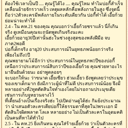
ต้องใช้เวลาเป็นปี .... คุณรู้ได้ไง .... คุณรู้ไหม ทำไมบ่อกี้สำเร็จ
เคลื่อนย้ายจักรวาลเร็ว เหตุผลหลักคือพลังภายในสูง ซึ่งจุดนี้
ถือว่า2ตัวละครมีพลังภายในระดับเดียวกัน บ่อกี้ทำได้ เอี้ยก้วย
ย่อมน่าจะทำได้
2.4 - ใน คห.21 ของคุณ คุณบอกว่าเอี้ยก้วยชราแล้ว นี่ก็เกิน
จริง ดูเหมือนคุณจะถนัดพูดเกินจริงนะคะ
เอี้ยก้วยอายุ36ปีเท่านั้นฮ่ะในช่วงสูงสุดของพลังฝีมือ จบ
ภาค2พอดี
บ่อกี้เด็กจริง อายุ20 ประสบการณ์ในยุทธภพน้อยกว่าจริง
เพียงไม่ถึง1ปี
คุณพยายามโม้อีกว่า ประสบการณ์ในยุทธภพ1ปีของบ่อกี้
เหนือกว่าประสบการณ์สิบกว่าปีของเอี้ยก้วย คุณช่วยหาอะไร
มายืนยันด้วยนะ อย่าพูดลอยๆ
จะบอกให้นะ ว่าขนาด เอี้ยเซียว ฮ่วมเอี้ยว ยังพูดเลยว่าประมุข
ของเขาเด็กมาก ยังมีภาวะผู้นำที่ไม่ดี ประสบการณ์น้อย จึงมี
หลายอย่างที่2ทูตตัดสินใจทำเองโดยไม่รอถามประมุขเตีย
เช่นการเก็บจูหยวนจางไว้
ที่เดี้ยนอ้างเป็นเรื่องจริงฮ่ะ ไปเปิดอ่านดูได้ฮ่ะ กิมย้งประมาณ
ว่า นำเสนอตัวละครเตียบ่อกี้ให้ธรรมดาที่สุดใน3พระเอก มี
ตัดสินใจผิดพลาด โลเล หลายอย่าง ไม่เป็นตัวละครในอุดมคติ
เป็นคนที่หาได้ทั่วไป
2.5 - ใน คห.25 ยิ่งเกินทน คุณใส่ร้ายเอี้ยก้วย ว่าเป็นตัวละครที่