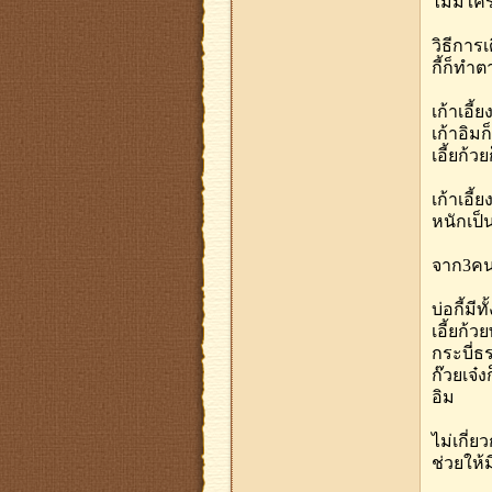
ไม่มีใคร
วิธีการเ
กี้ก็ทำต
เก้าเอี้
เก้าอิม
เอี้ยก้ว
เก้าเอี้
หนักเป็
จาก3คนนี
บ่อกี้มีท
เอี้ยก้ว
กระบี่ธร
ก๊วยเจ๋ง
อิม
ไม่เกี่
ช่วยให้ม