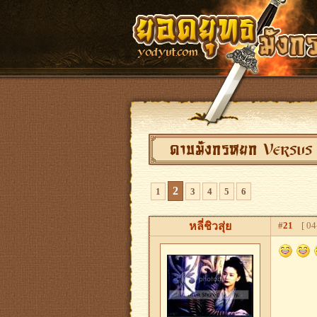
ดาบมังกรหยก Versus
2
1
3
4
5
6
หลี่ชิวสุ่ย
#
21
[ 04-