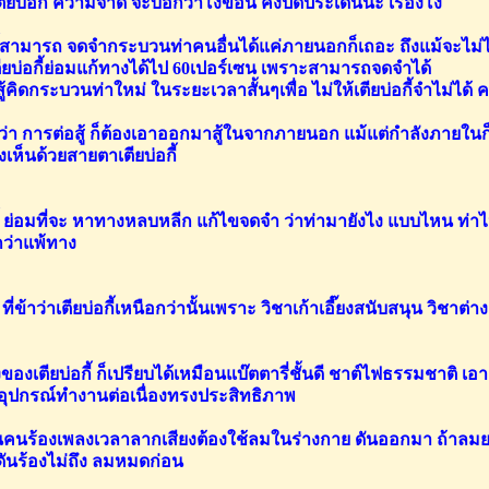
ตียบ่อกี้ ความจำดี จะบอกว่าโง่ข้อนี้ คงปิดประเด็นนะ เรื่องโง่
กี้สามารถ จดจำกระบวนท่าคนอื่นได้แค่ภายนอกก็เถอะ ถึงแม้จะไม่
ู้เตียบ่อกี้ย่อมแก้ทางได้ไป 60เปอร์เซน เพราะสามารถจดจำได้
อสู้คิดกระบวนท่าใหม่ ในระยะเวลาสั้นๆเพื่อ ไม่ให้เตียบ่อกี้จำไม่ได้
 ว่า การต่อสู้ ก็ต้องเอาออกมาสู้ในจากภายนอก แม้แต่กำลังภายใ
งเห็นด้วยสายตาเตียบ่อกี้
กี้ ย่อมที่จะ หาทางหลบหลีก แก้ไขจดจำ ว่าท่ามายังไง แบบไหน ท่
กว่าแพ้ทาง
ี่ข้าว่าเตียบ่อกี้เหนือกว่านั้นเพราะ วิชาเก้าเอี๊ยงสนับสนุน วิชาต
ยงของเตียบ่อกี้ ก็เปรียบได้เหมือนแบ๊ตตารี่ชั้นดี ชาต์ไฟธรรมชาติ เอ
้ อุปกรณ์ทำงานต่อเนื่องทรงประสิทธิภาพ
นคนร้องเพลงเวลาลากเสียงต้องใช้ลมในร่างกาย ดันออกมา ถ้าลมย
ดันร้องไม่ถึง ลมหมดก่อน