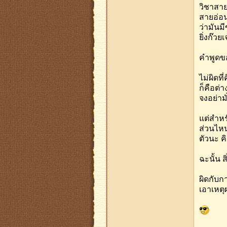
วิชาสาย
สายอ่อน
ว่ามันมี
ยิ่งก๊วย
คำพูดขอ
ไม่ผิดที
ก็คือต่
จงอย่ามั
แต่สำหร
ส่วนไหน
ตัวนะ ค
ฉะนั้น ส
ผิดกับก
เอาเหตุ