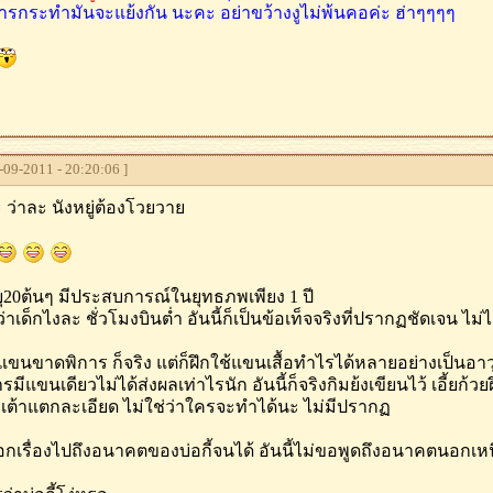
การกระทำมันจะแย้งกัน นะคะ อย่าขว้างงูไม่พ้นคอค่ะ ฮ่าๆๆๆๆ
09-2011 - 20:20:06 ]
ะ ว่าละ นังหยู่ต้องโวยวาย
ายุ20ต้นๆ มีประสบการณ์ในยุทธภพเพียง 1 ปี
ว่าเด็กไงละ ชั่วโมงบินต่ำ อันนี้ก็เป็นข้อเท็จจริงที่ปรากฏชัดเจน ไม
วยแขนขาดพิการ ก็จริง แต่ก็ฝึกใช้แขนเสื้อทำไรได้หลายอย่างเป็นอาวุธ
มีแขนเดียวไม่ได้ส่งผลเท่าไรนัก อันนี้ก็จริงกิมย้งเขียนไว้ เอี้ยก้
ต้าแตกละเอียด ไม่ใช่ว่าใครจะทำได้นะ ไม่มีปรากฏ
อกเรื่องไปถึงอนาคตของบ่อกี้จนได้ อันนี้ไม่ขอพูดถึงอนาคตนอกเหนื