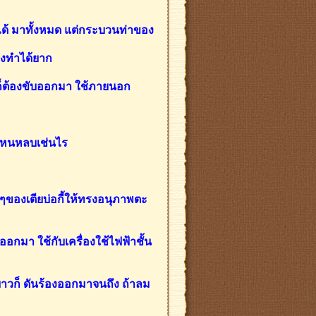
ได้ มาทั้งหมด แต่กระบวนท่าของ
 คงทำได้ยาก
นก็ต้องขับออกมา ใช้ภายนอก
าไหนหลบเช่นไร
่างๆของเตียบ่อกี้ให้ทรงอนุภาพตะ
าออกมา ใช้กับเครื่องใช้ไฟฟ้าชั้น
าวก็ ดันร้องออกมาจนถึง ถ้าลม