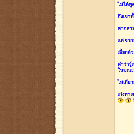
ไม่ได้พู
ถึงเขาทั
หากสามคน
แต่ จากส
เอี้ยกล้
คำว่ารู้
ในขณะที
ไม่เกี่
เก่งทางด