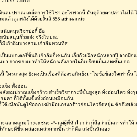
ว่าบ่อกี้โง่หรอ
ดินลมปราณ เคล็ดการใช้วิชา อะไรพวกนี้ มันดุด้วยตาปล่าวไม่ได้ ไม่งั
ามแล้วดูดพลังได้ด้วยงั้นสิ 555 อย่าตลกน่ะ
ยงสนับสนุนวิชาบ่อกี้ อือ
ก็สนับสนุนก๊วยเจ๋ง จริงไหมละ
ยก็มีเก้าอิมบางส่วน เก้าอิมทวนทิศ
ยงเป็นแบตเตอรี่ชั้นดี เก้าอิมก็เช่นกัน เอี้ยก้วยฝึกหนักหลายปี จากฝึ
นเบา จากของเบาทำให้หนัก พลังภายในก็เปรียบเป็นแบตชั้นยอด
้ ใครเก่งสุด ยังคงเป็นเรื่องที่ต้องรอกิมย้งมาไขข้อข้องใจเท่านั้น 
ั้งแข็ง ทั้งอ่อน
ยพลังลมปราณแข็งกร้าว สำเร็จวิชากระบี่ขั้นสูงสุด ทั้งอ่อนไหว ทั้งรุน
รมดา ก็ได้ทั้งแข็งทั้งอ่อนเหมือนกัน
ก็ใช้2มือพันตูใช้ออก18ฝ่ามือแกร่งกร้าวอ่อนไหวยืดหยุ่น ชักดึงพลัง
ยวกะฉลาดแกมโกงจะชนะ -*- แต่ผู้ที่หัวไวกว่า ก็ถือว่าเป็นการทำให้
ีทักษะดีขึ้น คล่องแคล่วมากขึ้น ว่าก็คือ เก่งขึ้นนั่นเอง