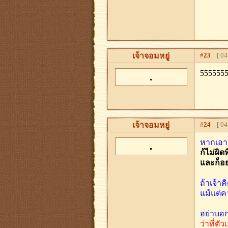
เจ้าจอมหยู่
#
23
[ 04-
555555
เจ้าจอมหยู่
#
24
[ 04-
หากเอาคำ
ก้ไม่ผิด
และก็อย
ถ้าเจ้าค
แม้แต่ค
อย่าบอก
ว่าที่ตั