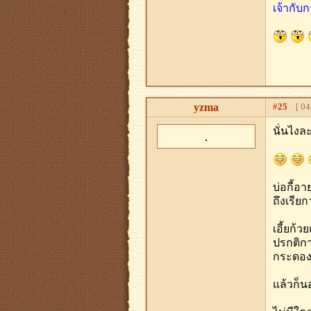
เจ้ากับ
yzma
#
25
[ 04-
นั่นไงล
บ่อกี้อ
ถึงเรียก
เอี้ยก้
ปรกติการ
กระดองเ
แล้วก็น