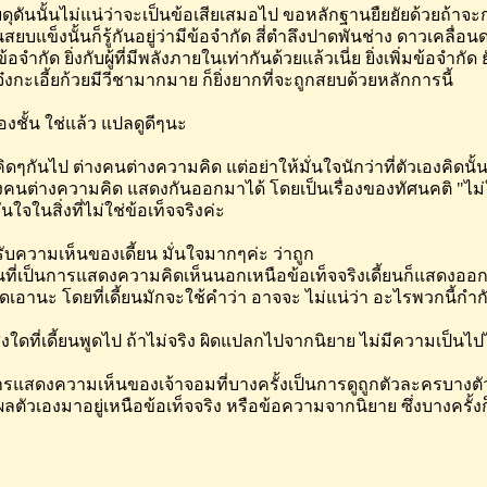
ดุดันนั้นไม่แน่ว่าจะเป็นข้อเสียเสมอไป ขอหลักฐานยืยยัยด้วยถ้าจ
สยบแข็งนั้นก็รู้กันอยู่ว่ามีข้อจำกัด สี่ตำลึงปาดพันช่าง ดาวเคลื่
ข้อจำกัด ยิ่งกับผู้ที่มีพลังภายในเท่ากันด้วยแล้วเนี่ย ยิ่งเพิ่มข้อจำกัด
เจ๋งกะเอี้ยก้วยมีวีชามากมาย ก็ยิ่งยากที่จะถูกสยบด้วยหลักการนี้
งชั้น ใช่แล้ว แปลดูดีๆนะ
่คิดๆกันไป ต่างคนต่างความคิด แต่อย่าให้มั่นใจนักว่าที่ตัวเองคิดนั้
างคนต่างความคิด แสดงกันออกมาได้ โดยเป็นเรื่องของทัศนคติ "ไม่ใ
่นใจในสิ่งที่ไม่ใช่ข้อเท็จจริงค่ะ
ับความเห็นของเดี้ยน มั่นใจมากๆค่ะ ว่าถูก
ที่เป็นการแสดงความคิดเห็นนอกเหนือข้อเท็จจริงเดี้ยนก็แสดงออก
ิดเอานะ โดยที่เดี้ยนมักจะใช้คำว่า อาจจะ ไม่แน่ว่า อะไรพวกนี้กำก
ิ่งใดที่เดี้ยนพูดไป ถ้าไม่จริง ผิดแปลกไปจากนิยาย ไม่มีความเป็นไป
ารแสดงความเห็นของเจ้าจอมที่บางครั้งเป็นการดูถูกตัวละครบางต
ผลตัวเองมาอยู่เหนือข้อเท็จจริง หรือข้อความจากนิยาย ซึ่งบางครั้งก