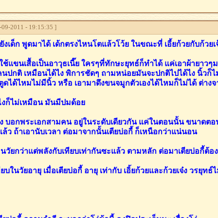
09-2011 - 19:15:35 ]
ี้ยังเด็ก พูดมาได้ เด้กตรงไหนโตแล้วโว้ย ในขณะที่ เอี้ยก้วยกับก้วย
อิใช้แขนเสื้อเป็นอาวุธเนี๊ย ใครๆที่ทักษะยุทธ์ก็ทำได้ แค่เอาผ้ายาวๆม
นปกติ เหมือนได้ไง พิการชัดๆ ถามหน่อยมันจะปกติไปได้ไง นิ้วก็ไม
งตูดได้ไหมไม่มีนิ้ว หรือ เอามาดึงขนจมูกตัวเองได้ไหมก็ไม่ได้ ต่างจา
งไงก็ไม่เหมือน มันมีปมด้อย
ง บอกพระเอกสามคน อยู่ในระดับเดียวกัน แค่ในตอนนั้น ขนาดตอนนั้นเ
แล้ว ถ้าเอานับเวลา ต่อมาจากนั้นเตียบ่อกี้ ก็เหนือกว่าแน่นอน
อนวัยกว่าแต่พลังกับเทียบเท่ากันซะแล้ว ตามหลัก ต่อมาเตียบ่อกี้ต้
ียบในวัยอายุ เมื่อเตียบ่อกี้ อายุ เท่ากับ เอิ้ยก้วยและก้วยเจ๋ง วรยุทธ์ไ