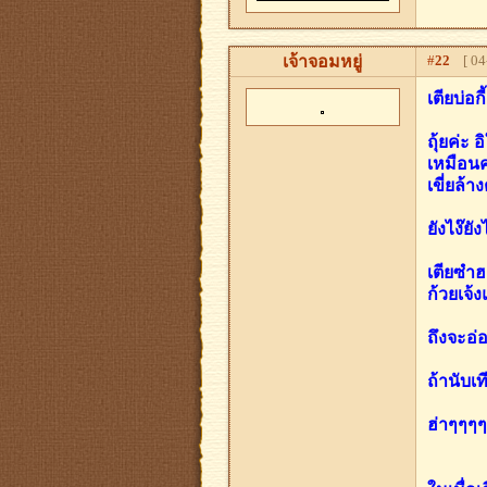
เจ้าจอมหยู่
#
22
[ 04-
เตียบ่อก
ถุ้ยค่ะ 
เหมือนค
เขี่ยล้า
ยังไง๊ยั
เตียซำฮ
ก้วยเจ้ง
ถึงจะอ่
ถ้านับเท
ฮ่าๆๆๆๆ