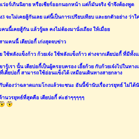
ดเว่อร์เกินนิยาย หรือเชียร์ออกนอกหน้า แต่ก็มันจริง ข้าจึงต้องพูด
้ง3 จะไม่เคยสู้กันเลย แต่นี้เป็นการเปรียบเทียบ และยกตัวอย่าง ว่าใ
นี้เคยสู้กัน แล้วรู้ผล คงไม่ต้องมานั่งเถียง ให้เมื่อย
ามคนนี้ เตียบ่อกี้ เก่งสุดจบข่าว
วย ใช้พลังแข็งก้าว ก้วยเจ๋ง ใช้พลังแข็งก้าว ต่างจากเตียบ่อกี้ ที่มีทั้งแ
เขารู้เรา นั้น เตียบ่อกี้เป็นผู้ครอบครอง เอี้ยก้วย กับก้วยเจ๋งไปในทา
่เตียบ่อกี้ สามารถใช้อ่อนแข็งได้ เหมือนเดินทางสายกลาง
ยวกับต้องว่าฉลาดแกมโกงแล้วจะชนะ อันนี้ข้านับเรื่องวรยุทธ์ ไม่ได
้านวรยุทธ์ที่สุดคือ เตียบ่อกี้ ค่ะฮ่าๆๆๆๆๆ