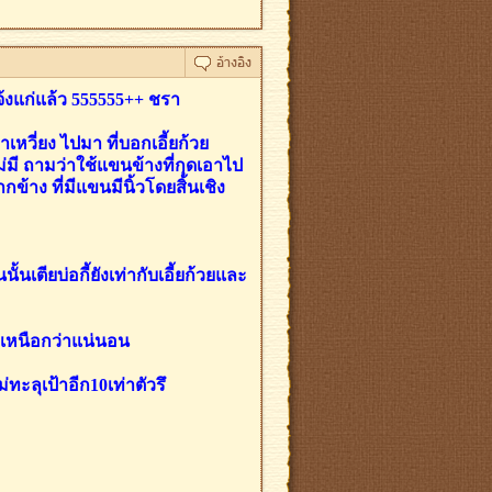
เจ้งแก่แล้ว 555555++ ชรา
าเหวี่ยง ไปมา ที่บอกเอี้ยก้วย
่มี ถามว่าใช้แขนข้างที่กุดเอาไป
กข้าง ที่มีแขนมีนิ้วโดยสิ้นเชิง
ตียบ่อกี้ยังเท่ากับเอี้ยก้วยและ
องเหนือกว่าแน่นอน
ม่ทะลุเป้าอีก10เท่าตัวรึ