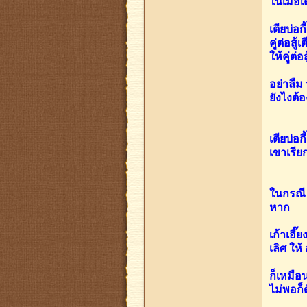
ในเมื่อเ
เตียบ่อ
คู่ต่อส
ให้คู่ต่
อย่าลืม
ยังไงต้อ
เตียบ่อ
เขาเรีย
ในกรณี ท
หาก
เก้าเอี๊
เลิศ ให
ก็เหมือ
ไม่พอก็