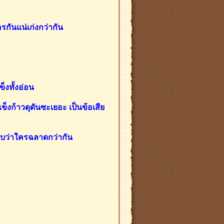
ครกันแน่เก่งกว่ากัน
ข็งทั้งอ่อน
งแข็งก้าวดุดันซะเยอะ เป็นข้อเสีย
้นับว่าใครฉลาดกว่ากัน