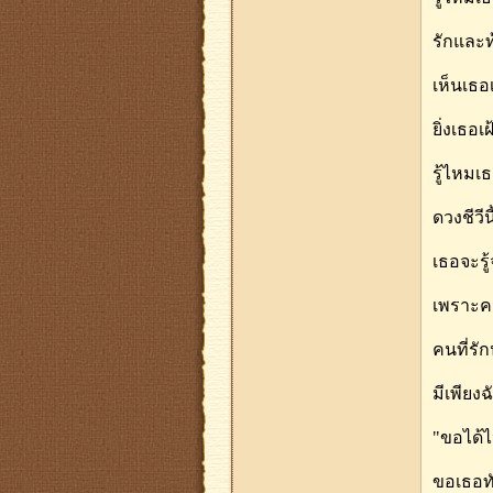
รักและ
เห็นเธอ
ยิ่งเธอเ
รู้ไหมเ
ดวงชีวี
เธอจะรู้
เพราะคน
คนที่รั
มีเพียง
"ขอได้ไ
ขอเธอทั