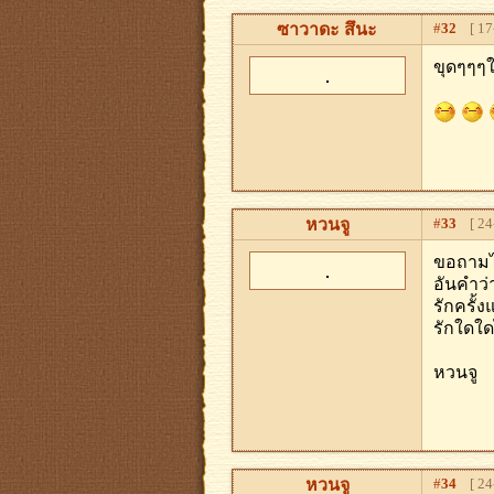
ซาวาดะ สึนะ
#
32
[ 17-
ขุดๆๆๆใ
หวนจู
#
33
[ 24-
ขอถามไ
อันคำว่
รักครั้
รักใดใดไ
หวนจู
หวนจู
#
34
[ 24-