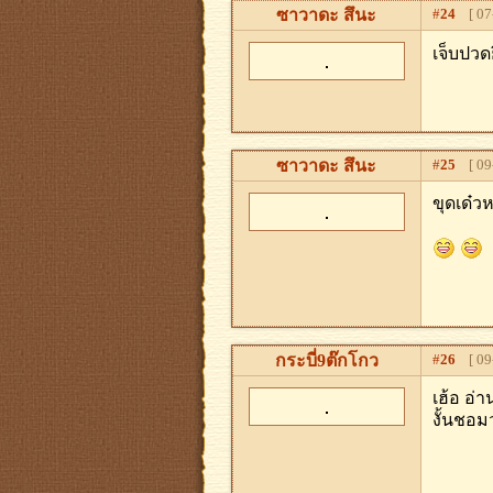
ซาวาดะ สึนะ
#
24
[ 07-
เจ็บปวด
ซาวาดะ สึนะ
#
25
[ 09-
ขุดเด๋ว
กระบี่9ต๊กโกว
#
26
[ 09-
เฮ้อ อ่
งั้นชอมว