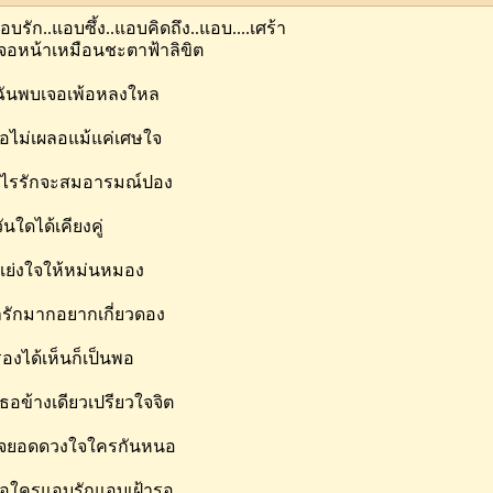
บรัก..แอบซึ้ง..แอบคิดถึง..แอบ....เศร้า
อเจอหน้าเหมือนชะตาฟ้าลิขิต
ตฉันพบเจอเพ้อหลงใหล
ธอไม่เผลอแม้แค่เศษใจ
่อไรรักจะสมอารมณ์ปอง
ันใดได้เคียงคู่
ู้แย่งใจให้หม่นหมอง
่ารักมากอยากเกี่ยวดอง
รองได้เห็นก็เป็นพอ
ธอข้างเดียวเปรียวใจจิต
ิจยอดดวงใจใครกันหนอ
ธอใครแอบรักแอบเฝ้ารอ