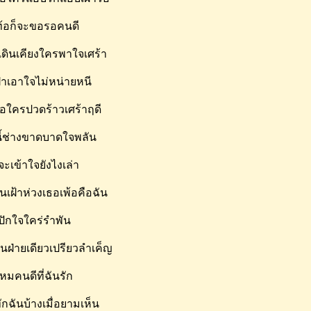
ท้อก็จะขอรอคนดี
เดินเคียงใครพาใจเศร้า
ฝ้าเอาใจไม่หน่ายหนี
ธอใครปวดร้าวเศร้าฤดี
นี้ช่างขาดบาดใจพลัน
จะเข้าใจยังไงเล่า
เฝ้าห่วงเธอเพ้อคือฉัน
กปักใจใคร่รำพัน
ฉันฝ่ายเดียวเปรียวลำเค็ญ
หมคนดีที่ฉันรัก
กฉันบ้างเมื่อยามเห็น