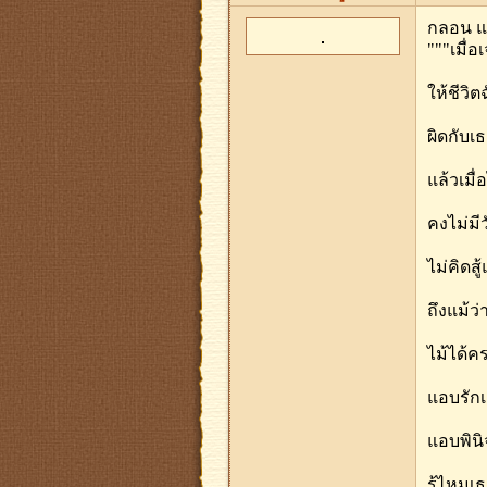
กลอน แอ
"""เมื่
ให้ชีวิ
ผิดกับเ
แล้วเมื
คงไม่มีว
ไม่คิดส
ถึงแม้ว
ไม้ได้ค
แอบรักเ
แอบพิน
รู้ไหมเ