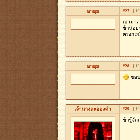
อาฮุย
#
27
[ 10-
เอามาลง
ข้าน้อ
ตรงกะข
อาฮุย
#
28
[ 10-
ชอบก
เจ้านางละอองคำ
#
29
[ 10-
ข้ารู้จั