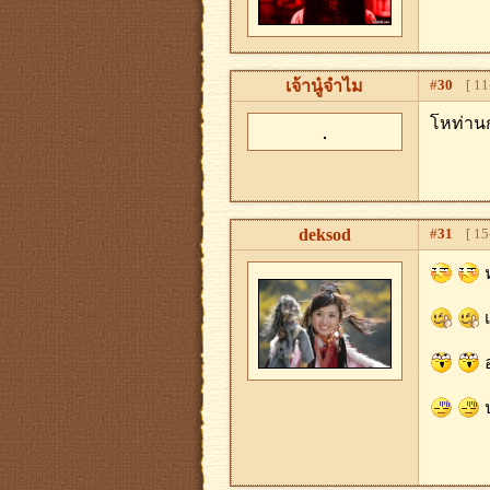
เจ้านู๋จำไม
#
30
[ 11-
โหท่านก
deksod
#
31
[ 15-
เ
อ
ป