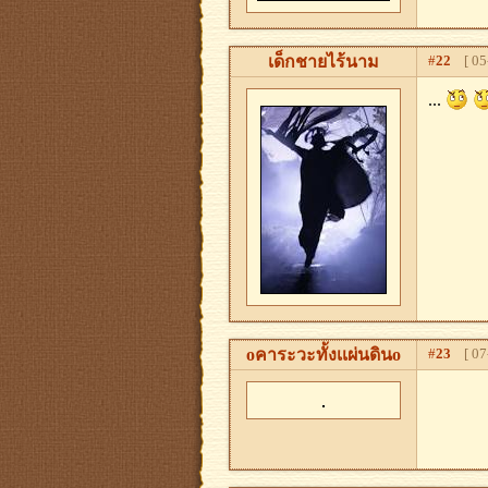
เด็กชายไร้นาม
#
22
[ 05-
...
oคาระวะทั้งเเผ่นดินo
#
23
[ 07-