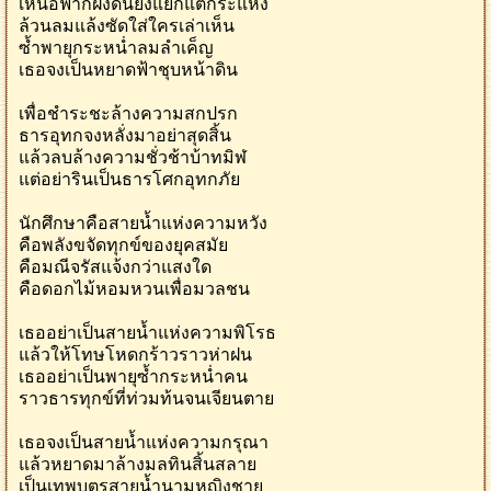
เหนือฟากฝั่งดินยังแยกแตกระแหง
ล้วนลมแล้งซัดใส่ใครเล่าเห็น
ซ้ำพายุกระหน่ำลมลำเค็ญ
เธอจงเป็นหยาดฟ้าชุบหน้าดิน
เพื่อชำระชะล้างความสกปรก
ธารอุทกจงหลั่งมาอย่าสุดสิ้น
แล้วลบล้างความชั่วช้าบ้าทมิฬ
แต่อย่ารินเป็นธารโศกอุทกภัย
นักศึกษาคือสายน้ำแห่งความหวัง
คือพลังขจัดทุกข์ของยุคสมัย
คือมณีจรัสแจ้งกว่าแสงใด
คือดอกไม้หอมหวนเพื่อมวลชน
เธออย่าเป็นสายน้ำแห่งความพิโรธ
แล้วให้โทษโหดกร้าวราวห่าฝน
เธออย่าเป็นพายุซ้ำกระหน่ำคน
ราวธารทุกข์ที่ท่วมท้นจนเจียนตาย
เธอจงเป็นสายน้ำแห่งความกรุณา
แล้วหยาดมาล้างมลทินสิ้นสลาย
เป็นเทพบุตรสายน้ำนามหญิงชาย