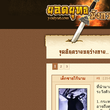
จุดอันตรายบนร่างกาย...
1
2
3
เด็กชายไร้นาม
#
1
[ 21-0
ที่นำมาล
ระวังตัว
1. กระห
อาจถึงต