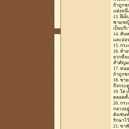
ถ้าถูก
แห่งหนึ่
13. ฝีเ
ชาย/หญิ
เป็นบริ
14. สัน
และอ่อน
15. กระ
16. ท้า
ยากที่จ
สำคัญมา
17. หนอ
ถ้าถูกช
18. ชาย
ถึงกระด
19. ไต 
ตลอดทั้
20. กร
กลางอย
ดังเช่น
รักษาไว้
21. ขาพ