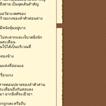
งตาย เป็นจุดเส้นสำคัญ
งกับอวัยวะเพศของ
ัญร้ายแรงของลำตัวท่อนล่าง
ีหนังหุ้มอยู่บาง
ินไม่สะดวกและเจ็บวดยิ่งนัก
่นสะเทือน
บ้ได้เป็นบริเวณที่
้งสองข้าง
แห่งที่อ่อนแอ
รี่ยวแรง
ระสาทตอนปลายของลำตัวส่วน
ระเทือนถึงกันสลบลง
 ยากยิ่งที่จะเยีวยา
หากถูกเตะหรือถีบ