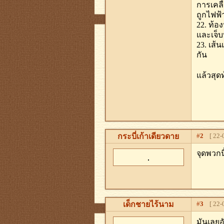
การเคลื
ถูกไฟฟ้
22. ท้อ
และเจ็
23. เส้
กัน
แล้วสุด
กระบี่เก้าเดียวดาย
#
2
[ 22-0
จุดพวกน
เด็กชายไร้นาม
#
3
[ 22-0
มันเลยอ