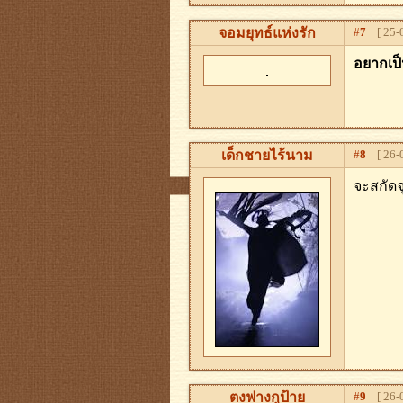
จอมยุทธ์แห่งรัก
#
7
[ 25-0
อยากเป็
เด็กชายไร้นาม
#
8
[ 26-0
จะสกัด
ตงฟางกูป้าย
#
9
[ 26-0