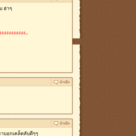
บ ฮ่าๆ
งงงงงงงงงงง
..
่มาบอกเคล็ดลับดีๆๆ