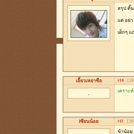
สรุป ดั
แต่ อย่
เด็กๆ แ
เอี้ยวเหยาซือ
#
10
[ 26-
เคราะห์
lซียนน้อย
#
11
[ 26-
ข้าน้อย