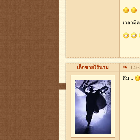
เวลามีค
เด็กชายไร้นาม
#
6
[ 22-0
อืม...