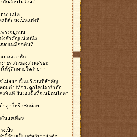
งกับสลบไม่ได้สติ
ายหนาแน่น
ติล้มลงเป็นแห่งที่
 โพรงจมูกบน
่งสำคัญแห่งหนึ่ง
้สลบเหมือดทันที
ูกคางแตกหัก
ง่ายที่สุดของส่วนศีรษะ
ำให้รู้สึกหายใจลำบาก
จไม่ออก เป็นบริเวณที่สำคัญ
ต่อยทำให้กระดูกไหปลาร้าหัก
งทันที ยืนงงแข็งทื่อเหมือนไก่ตา
ถ้าถูกจี้หรือชกต่อย
สั่นสะเทือน
่างเป็น
านี้ล้วนเป็นแต่อวัยวะสำคัญ