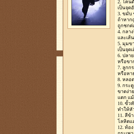
2. โคนด
เป็นจุด
3. ขมับ
ถ้าหากถ
ถูกชกต่
4. กลาง
และเส้น
5. มุมข
เป็นจุดเ
6. ปลา
หรือขาก
7. ลูกก
หรือหาย
8. หลอด
9. กระด
ขาดง่าย
แตก แม้
10. ขั้
ทำให้หั
11. สีข
โลหิตแล
12. ท้อ
กระเพาะ