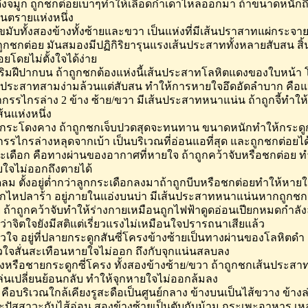
ั้งจมูก ถูกชกต่อยเบาๆทำให้เลือดกำเดาไหลออกมา ถ้าขนาดหนักถึ
อันตรายแห่งหนึ่ง
 ขมับทั้งสองข้างทั้งซ้ายและขวา เป็นแห่งที่มีเส้นปราสาทแผ่กระจ
ูกชกต่อย มันสมองมีปฏิกิริยารุนแรงเส้นประสาททั้งหลายสับสน สิ้นส
อยโดยไม่ตั้งใจได้ง่าย
ริมฝีปากบน ถ้าถูกชกต้องแห่งนี้เส้นประสาทโลหิตแดงของใบหน้า
ประสาทสามง่ามล้วนแต่สับสน ทำให้การหายใจอึดอัดลำบาก คือแห
ากรรไกรล่าง 2 ข้าง ซ้าย/ขวา มีเส้นประสาทหนาแน่น ถ้าถูกจี้ทำให
ส้นแห่งหนึ่ง
ยกระโดงคาง ถ้าถูกชกเจ็บปวดสุดจะทนทาน ขนาดหนักทำให้กระด
รรไกรล่างหลุดจากเบ้า เป็นบริเวณที่อ่อนแอที่สุด และถูกชกต่อยได้
ระเดือก คือทางผ่านของอากาศที่หายใจ ถ้าถูกคว้าจับหรือชกต่อย ท
ใจไม่ออกถึงตายได้
ลม ตั้งอยู่ต่ำกว่าลูกกระเดือกลงมาถ้าถูกบีบหรือชกต่อยทำให้หายใ
ูกไหปลาร้า อยู่ภายในแอ่งบนบ่า มีเส้นประสาทหนาแน่นหากถูกชก
 ถ้าถูกคว้าจับทำให้ร่างกายเหมือนถูกไฟฟ้าดูดอ่อนเปียกหมดกำลังล
ว่าจิตใจยังมีสติแต่เรี่ยวแรงไม่เหมือนใจปรารถนาเสียแล้ว
วหัวใจ อยู่ที่ปลายกระดูกสันซี่โครงข้างซ้ายเป็นทางผ่านของโลหิตดำ 
วใจสั่นสะเทือนหายใจไม่ออก ถึงกับจุกแน่นสลบลง
้างหรือชายกระดูกซี่โครง ทั้งสองข้างซ้าย/ขวา ถ้าถูกชกเส้นประสาท
่นเปลี่ยนย้อนกลับ ทำให้จุกหายใจไม่ออกล้มลง
ง คือบริเวณใกล้เคียงรูสะดือเป็นศูนย์กลาง ข้างบนเป็นไส้ขวาง ข้างล
ปัสสาวะกับไส้อ่อน สองข้างซ้ายเป็นตับกับม้าม กระเพะอาหาร เหล่