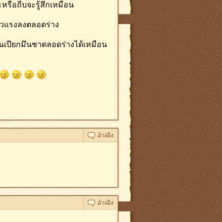
หรือถีบจะรู้สึกเหมือน
ี่ยวแรงลงตลอดร่าง
อ่อนเปียกมึนชาตลอดร่างได้เหมือน