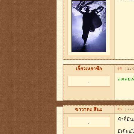
เอี้ยวเหยาซือ
#
4
[ 22-0
ลุงเคยเ
ซาวาดะ สึนะ
#
5
[ 22-0
ข้าก็มี
มีเขียน