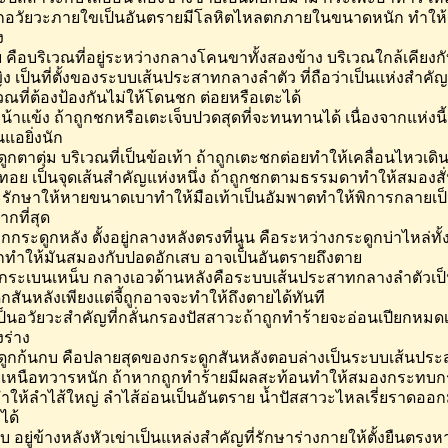
ชกอวัยวะภายใขเป็นอันตรายมีโลหิตไหลตกภายในขนาดหนัก ทำให้ถึ
ง
ย็บ คือบริเวณที่อยู่ระหว่างกลางโคนขาทั้งสองข้าง บริเวณใกล้เคีย
ง เป็นที่ตั้งของระบบเส้นประสาทกลางลำตัว ที่ถือว่าเป็นแห่งสำค
เวณที่ต้องป้องกันไม่ให้โดนชก ต่อยหรือเตะได้
หน้าแข้ง ถ้าถูกชกหรือเตะเจ็บปวดสุดที่จะทนทานได้ เนื่องจากแห่งนี้ม
แอยิ่งนัก
ดูกตาตุ่ม บริเวณที่เป็นข้อเท้า ถ้าถูกเตะชกต่อยทำให้เคลื่อนไหวเด
ยทอย เป็นจุดเส้นสำคัญแห่งหนึ่ง ถ้าถูกชกตามธรรมดาทำให้สมองสั
ะรักษาให้หายขนาดเบาทำให้มือเท้าเป็นอัมพาตทำให้พิการกลายเป็นใ
กที่สุด
กกระดูกหลัง ตั้งอยู่กลางหลังตรงที่นูน คือระหว่างกระดูกบ่าไหล่ทั
กทำให้มันสมองกับปอดอักเสบ อาจเป็นอันตรายถึงตาย
กระเบนเหน็บ กลางเอวด้านหลังคือระบบเส้นประสาทกลางลำตัวเป็น
ูกสันหลังเพียงแต่จี้ถูกอาจจะทำให้ถึงตายได้ทันที
เป็นอวัยวะสำคัญที่กลั่นกรองปัสสาวะถ้าถูกทำร้ายจะอ่อนเปียกหมดเ
งร่าง
ะดูกก้นกบ คือปลายสุดของกระดูกสันหลังตอบล่างเป็นระบบเส้นป
ู่เหนือทวารหนัก ถ้าหากถูกทำร้ายมีผลสะท้อนทำให้สมองกระทบก
ทำให้ลำไส้ใหญ่ ลำไส้อ่อนเป็นอันตราย น้ำปัสสาวะไหลเรี่ยราดออกมา
ได้
ับ อยู่ข้างหลังหัวเข่าเป็นแหล่งสำคัญที่รักษาร่างกายให้ตั้งยืนตรง