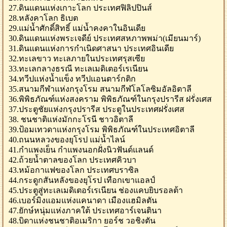
27.ดินแดนแห่งเกาะโลก ประเทศฟิลิปปินส์
28.หลังคาโลก ธิเบต
29.แม่น้ำศักดิ์สิทธิ์ แม่น้ำคงคาในอินเดีย
30.ดินแดนแห่งพระเจดีย์ ประเทศสหภาพพม่า(เมียนมาร์)
31.ดินแดนแห่งการกำเนิดศาสนา ประเทศอินเดีย
32.ทะเลขาว ทะเลภายในประเทศรุสเซีย
33.ทะเลกลางธรณี ทะเลเมดิเตอร์เรเนียน
34.ทวีปแห่งน้ำแข็ง ทวีปแอนตาร์กติก
35.สนามกีฬาแห่งกรุงโรม สนามกีฬโลโลซิมอัลอิตาลี
36.พิพิธภัณฑ์แห่งสงคราม พิพิธภัณฑ์ในกรุงปรารีส ฝรั่งเศส
37.ประตูชัยแห่งกรุงปรารีส ประตูในประเทศฝรั่งเศส
38. ชนชาติแห่งมักกะโรนี ชาวอิตาลี
39.ป้อมเทวดาแห่งกรุงโรม พิพิธภัณฑ์ในประเทศอิตาลี
40.ถนนหลวงของยุโรป แม่น้ำไลน์
41.กำแพงเย็น กำแพงนอกฝั่งนิวฟันด์แลนด์
42.ถ้วยน้ำตาลของโลก ประเทศคิวบา
43.หม้อกาแฟของโลก ประเทศบราซิล
44.กระดูกสันหลังของยุโรป เทือกเขาแอลป์
45.ประตูสู่ทะเลเมดิเตอร์เรเนียน ช่องแคบยิบรอลต้า
46.เบอร์มิงแอมแห่งแคนาดา เมืองแฮมิลตัน
47.ยักษ์หนุ่มแห่งภาคใต้ ประเทศอาร์เจนตินา
48.บิดาแห่งชนชาติอเมริกา ยอร์ช วอชิงตัน