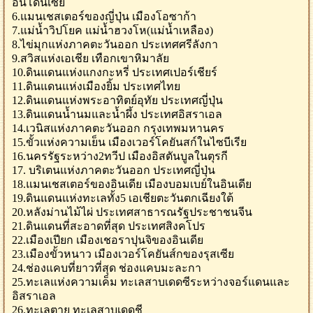
อินโดนีเซีย
6.แมนเชสเตอร์ของญี่ปุ่น เมืองโอซาก้า
7.แม่น้ำวิปโยค แม่น้ำฮวงโห(แม่น้ำเหลือง)
8.ไข่มุกแห่งภาคตะวันออก ประเทศศรีลังกา
9.สวิสแห่งเอเชีย เทือกเขาหิมาลัย
10.ดินแดนแห่งแกงกะหรี่ ประเทศเปอร์เชียร์
11.ดินแดนแห่งเมืองยิ้ม ประเทศไทย
12.ดินแดนแห่งพระอาทิตย์อุทัย ประเทศญี่ปุ่น
13.ดินแดนน้ำนมและน้ำผึ้ง ประเทศอิสราเอล
14.เวนิสแห่งภาคตะวันออก กรุงเทพมหานคร
15.ขั้วแห่งความเย็น เมืองเวอร์โคยันสก์ในไซบีเรีย
16.นครรัฐระหว่าง2ทวีป เมืองอิสตันบูลในตุรกี
17. บริเตนแห่งภาคตะวันออก ประเทศญี่ปุ่น
18.แมนเชสเตอร์ของอินเดีย เมืองบอมเบย์ในอินเดีย
19.ดินแดนแห่งทะเลทั้ง5 เอเชียตะวันตกเฉียงใต้
20.หลังม่านไม้ไผ่ ประเทศสาธารณรัฐประชาชนจีน
21.ดินแดนที่สะอาดที่สุด ประเทศสิงคโปร
22.เมืองเปียก เมืองเชอราปุนจิของอินเดีย
23.เมืองขั้วหนาว เมืองเวอร์โคยันส์กของรุสเซีย
24.ช่องแคบที่ยาวที่สุด ช่องแคบมะละกา
25.ทะเลแห่งความเค็ม ทะเลสาบเดดซีระหว่างจอร์แดนและ
อิสราเอล
26.ทะเลตาย ทะเลสาบเดดชี