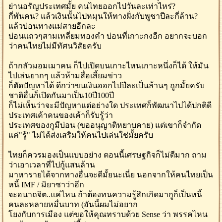
ย่านอรัญประเทศมั้ย คนไทยออกไปวันละเท่าไหร่?
กี่พันคน? แล้วเงินนั้นไปหมุนให้ทางฝั่งกับพูชาปีละกี่ล้าน?
แล้วบ่อนทางแม่สายอีกละ
บ่อนแถวๆสามเหลี่ยมทองคำ บ่อนที่เกาะกงอีก อยากจะบอก
ว่าคนไทยไม่มีทัศนวิสัยครับ
ถ้ากลัวมอมเมาคน ก็ไปเปิดบนเกาะไหนเกาะหนึ่งก็ได้ ให้มัน
ไปเล่นยากๆ แล้วห้ามสื่อเสี้ยมข่าว
ก็ตัดปัญหาได้ ดีกว่าขนเงินออกไปปีละเป็นล้านๆ ถูกมั้ยครับ
ชาติอื่นก็เปิดกันมาเป็น10ปี100ปี
ก็ไม่เห็นว่าจะมีปัญหาแต่อย่างใด ประเทศก็พัฒนาไปได้ปกติดี
ประเทศเค้าคนของเค้าก็รับรู้ว่า
ประเทศของกูมีบ่อน (ขออนุญาติหยาบคาย) แต่เขาก็จำกัด
แค่"รู้" ไม่ได้ส่งเสริมให้คนไปเล่นใช่มั้ยครับ
ไทยก็ควรมองเป็นแบบอย่าง ตอนนี้เศรษฐกิจก็ไม่ดีมาก ถาม
ว่าเอาเวลาที่ไปกู้แสนล้าน
มาหารายได้จากทางอื่นจะดีมั้ยนะเนี่ย นอกจากให้คนไทยเป็น
หนี้ IMF / มิยาซาว่าอีก
จะอนาถจิต..แค่ไหน ถ้าต้องทนความรู้สึกเกิดมากูก็เป็นหนี้
คนละหลายหมื่นบาท (อันนี้ผมไม่อยาก
โยงกับการเมือง แต่ขอให้คุณทราบด้วย Sense ว่า พรรคไหน