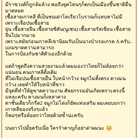
มีราชวงศ์ก็ถูกล้มล้าง พอถึงยุคไหนๆก็ตกเป็นเมืองขึ้นชาติอื่น
มาตลอด
เชื้อสายเกาหลี ที่เป็นชนเผ่าโคเรียวโบราณก็แทบหาไม่มี
เพราะเจือปนเชื้อสาย
ยุ่น เชื้อสายจีน เชื้อสายซิตัน(นูเชน) เชื้อสายรัสเซียน เชื้อสาย
จีนไปมากมาย
เพราะสมัยก่อนเกาหลีเขานิยมรับเป็นนางบำเรอเกรด A ครับ..
แถมขาดความสามารถ
ในการป้องกันชาติตัวเองอีกด้วย
แต่ถ้าพูดถึงความสวยงามแล้วผมมองว่าไทยก็ไม่ด้อยกว่า
แน่นอน คนเกาหลีดั้งเดิม
ที่ไม่เจือปนเชื้อสายอื่น ใบหน้ากว้าง จมูกไม่ตั้งตรง คางมน
กว้าง เลยทำให้ใบหน้าที่ขาว
มีจุดที่ทำให้ดูขาดความงาม ศัลยกรรมมันเกิดเพราะตรงนี้
แหละครับ คางมนก็เหลาคาง
ตาชั้นเดียวก็กรีด2 จมูกไม่โด่งก็ยัดแท่งเสริม ผมเลยบอกว่า
เกาหลีของจริงๆแล้ว
ก็พอๆหรือด้อยกว่าไทยด้วยซ้ำน่ะครับ
บ่นยาวไปมั้ยครับเนี่ย ใครรำคาญก็อย่าด่าผมนะ