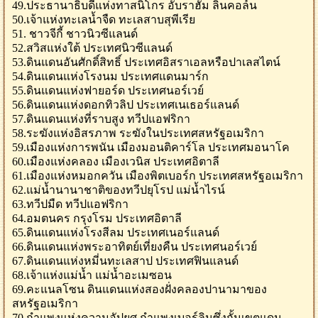
49.ประธานาธิบดีแห่งทาสนิโกร อับราฮัม ลินคอล์น
50.เจ้าแห่งทะเลน้ำจืด ทะเลสาบสุพีเรีย
51. ชาวจีกี้ ชาวนิวซีแลนด์
52.สวิสแห่งใต้ ประเทศนิวซีแลนด์
53.ดินแดนอันศักดิ์สิทธิ์ ประเทศอิสราเอลหรือปาเลสไตน์
54.ดินแดนแห่งโรงนม ประเทศแดนมาร์ก
55.ดินแดนแห่งฟายอร์ด ประเทศนอร์เวย์
56.ดินแดนแห่งดอกทิวลิป ประเทศเนเธอร์แลนด์
57.ดินแดนแห่งที่ราบสูง ทวีปแอฟริกา
58.ระฆังแห่งอิสรภาพ ระฆังในประเทศสหรัฐอเมริกา
59.เมืองแห่งการพนัน เมืองมอนติคาร์โล ประเทศมอนาโค
60.เมืองแห่งคลอง เมืองเวนิส ประเทศอิตาลี
61.เมืองแห่งหมอกควัน เมืองพิตเบอร์ก ประเทศสหรัฐอเมริกา
62.แม่น้ำนานาชาติของทวีปยุโรป แม่น้ำไรน์
63.ทวีปมืด ทวีปแอฟริกา
64.อมตนคร กรุงโรม ประเทศอิตาลี
65.ดินแดนแห่งโรงสีลม ประเทศเนอร์แลนด์
66.ดินแดนแห่งพระอาทิตย์เที่ยงคืน ประเทศนอร์เวย์
67.ดินแดนแห่งหมี่นทะเลสาป ประเทศฟินแลนด์
68.เจ้าแห่งแม่น้ำ แม่น้ำอะเมซอน
69.คะแนลโซน ดินแดนแห่งสองฝั่งคลองปานามาของ
สหรัฐอเมริกา
70.กำแพงแห่งความอัปยศ กำแพงเบอร์ลินซึ่งกั้นเขตแดน