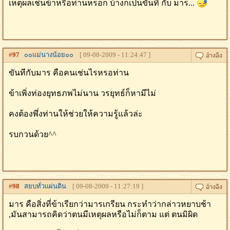
เหตุผลเช่นข้าหรือท่านหรอก บ้างก็เป็นขันที กับ มาร...
#
97
๐๐แม่นางน้อย๐๐
[ 09-08-2009 - 11:24:47 ]
ขันทีกับมาร คือคนเช่นไรหรอท่าน
ข้าเพิ่งท่องยุทธภพไม่นาน วรยุทธ์ก็หามีไม่
คงต้องพึ่งท่านให้ช่วยให้ความรู้แล้วล่ะ
รบกวนด้วย^^
#
98
สยบทั่วเเผ่นดิน
[ 09-08-2009 - 11:27:19 ]
มาร คือสิ่งที่ข้าเรียกว่ามารเกรียน กระทำว่ากล่าวหยาบช้า
,มันสามารถคิดว่าตนมีเหตุผลหรือไม่ก็ตาม แต่ ตนมิผิด