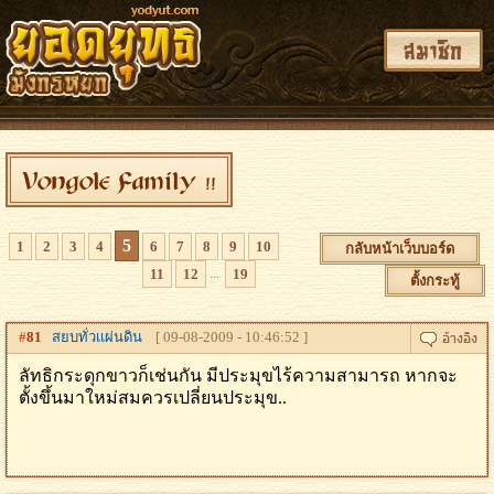
สมาชิก
Vongole Family !!
5
1
2
3
4
6
7
8
9
10
กลับหน้าเว็บบอร์ด
...
11
12
19
ตั้งกระทู้
#
81
สยบทั่วเเผ่นดิน
[ 09-08-2009 - 10:46:52 ]
ลัทธิกระดุกขาวก็เช่นกัน มีประมุขไร้ความสามารถ หากจะ
ตั้งขึ้นมาใหม่สมควรเปลี่ยนประมุข..