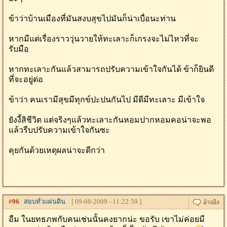
ข้าว่าบ้านเมืองที่มันสงบสุขไปมันก็น่าเบื่อนะท่าน
หากมีแต่เรื่องราววุ่นวายให้ทะเลาะก็เกรงจะไม่ไหวที่จะ
รับมือ
หากทะเลาะกันแล้วสามารถปรับความเข้าใจกันได้ ข้าก็ยินดี
ที่จะอยู่ต่อ
ข้าว่า คนเรามีสุขมีทุกข์ปะปนกันไป มีดีมีทะเลาะ มีเข้าใจ
ยังงี้สิชีวิต แต่จริงๆแล้วทะเลาะกันหอมปากหอมคอน่าจะพอ
แล้วรีบปรับความเข้าใจกันซะ
คุยกันด้วยเหตุผลน่าจะดีกว่า
#
96
สยบทั่วเเผ่นดิน
[ 09-08-2009 - 11:22:59 ]
อืม ในยทธภพกับคนเช่นนั้นคงยากน่ะ ขอรับ เขาไม่ค่อยมี