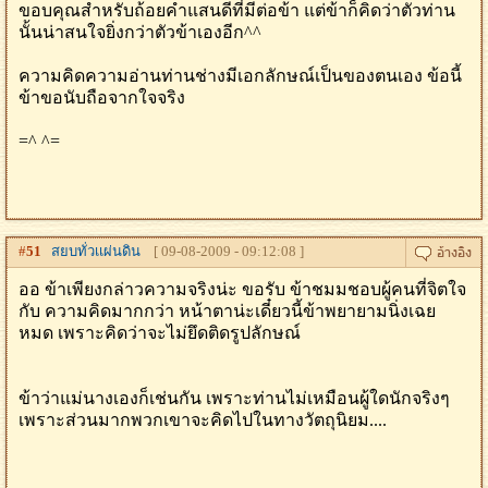
ขอบคุณสำหรับถ้อยคำแสนดีที่มีต่อข้า แต่ข้าก็คิดว่าตัวท่าน
นั้นน่าสนใจยิ่งกว่าตัวข้าเองอีก^^
ความคิดความอ่านท่านช่างมีเอกลักษณ์เป็นของตนเอง ข้อนี้
ข้าขอนับถือจากใจจริง
=^ ^=
#
51
สยบทั่วเเผ่นดิน
[ 09-08-2009 - 09:12:08 ]
ออ ข้าเพียงกล่าวความจริงน่ะ ขอรับ ข้าชมมชอบผู้คนที่จิตใจ
กับ ความคิดมากกว่า หน้าตาน่ะเดี๋ยวนี้ข้าพยายามนิ่งเฉย
หมด เพราะคิดว่าจะไม่ยึดติดรูปลักษณ์
ข้าว่าแม่นางเองก็เช่นกัน เพราะท่านไม่เหมือนผู้ใดนักจริงๆ
เพราะส่วนมากพวกเขาจะคิดไปในทางวัตถุนิยม....