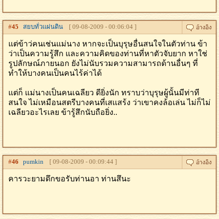
#
45
สยบทั่วเเผ่นดิน
[ 09-08-2009 - 00:06:04 ]
แต่ข้าว่คนเช่นแม่นาง หากจะเป็นบุรุษอื่นสนใจในตัวท่าน ข้า
ว่าเป็นความรู้สึก และความคิดของท่านที่หาตัวจับยาก หาใช่
รูปลักษณ์ภายนอก ยังไม่นับรวมความสามารถด้านอื่นๆ ที่
ทำให้บางคนเป็นคนไร้ค่าได้
แต่ก็ แม่นางเป็นคนเฉลียว ดียิ่งนัก ทราบว่าบุรุษผู้นั้นมีท่าที
สนใจ ไม่เหมือนสตรีบางคนที่เสเเสร้ง ว่าเขาคงล้อเล่น ไม่ก็ไม่
เฉลียวอะไรเลย ข้ารู้สึกนับถือยิ่ง..
#
46
pumkin
[ 09-08-2009 - 00:09:44 ]
คารวะยามดึกขอรับท่านอา ท่านสึนะ