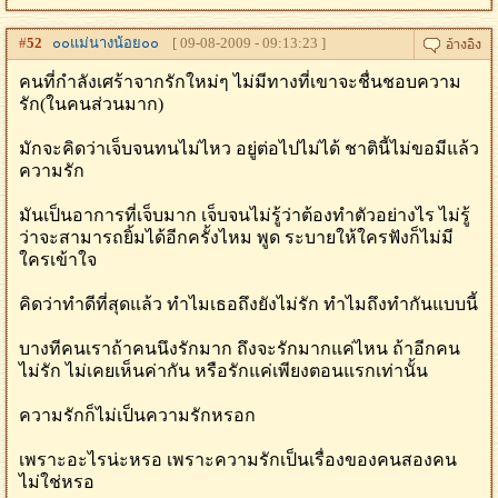
#
52
๐๐แม่นางน้อย๐๐
[ 09-08-2009 - 09:13:23 ]
คนที่กำลังเศร้าจากรักใหม่ๆ ไม่มีทางที่เขาจะชื่นชอบความ
รัก(ในคนส่วนมาก)
มักจะคิดว่าเจ็บจนทนไม่ไหว อยู่ต่อไปไม่ได้ ชาตินี้ไม่ขอมีแล้ว
ความรัก
มันเป็นอาการที่เจ็บมาก เจ็บจนไม่รู้ว่าต้องทำตัวอย่างไร ไม่รู้
ว่าจะสามารถยิ้มได้อีกครั้งไหม พูด ระบายให้ใครฟังก็ไม่มี
ใครเข้าใจ
คิดว่าทำดีที่สุดแล้ว ทำไมเธอถึงยังไม่รัก ทำไมถึงทำกันแบบนี้
บางทีคนเราถ้าคนนึงรักมาก ถึงจะรักมากแค่ไหน ถ้าอีกคน
ไม่รัก ไม่เคยเห็นค่ากัน หรือรักแค่เพียงตอนแรกเท่านั้น
ความรักก็ไม่เป็นความรักหรอก
เพราะอะไรน่ะหรอ เพราะความรักเป็นเรื่องของคนสองคน
ไม่ใช่หรอ