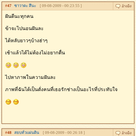
#
47
ซาวาดะ สึนะ
[ 09-08-2009 - 00:23:55 ]
ฝันดีนะทุกคน
ข้าจะไปนอนฝันละ
ได้หลับยาวๆบ้างฮ่าๆ
เช้าแล้วได้ไม่ต้องไม่อยากตื่น
ไปหาภาพในความฝันละ
ภาพที่ฉันได้เป็นดั่งคนที่เธอรักช่างเป็นอะไรที่ประทับใจ
#
48
สยบทั่วเเผ่นดิน
[ 09-08-2009 - 00:26:18 ]