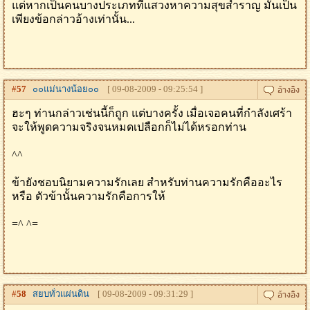
แต่หากเป็นคนบางประเภทที่แสวงหาความสุขสำราญ มันเป็น
เพียงข้อกล่าวอ้างเท่านั้น...
#
57
๐๐แม่นางน้อย๐๐
[ 09-08-2009 - 09:25:54 ]
ฮะๆ ท่านกล่าวเช่นนี้ก็ถูก แต่บางครั้ง เมื่อเจอคนที่กำลังเศร้า
จะให้พูดความจริงจนหมดเปลือกก็ไม่ได้หรอกท่าน
^^
ข้ายังชอบนิยามความรักเลย สำหรับท่านความรักคืออะไร
หรือ ตัวข้านั้นความรักคือการให้
=^ ^=
#
58
สยบทั่วเเผ่นดิน
[ 09-08-2009 - 09:31:29 ]