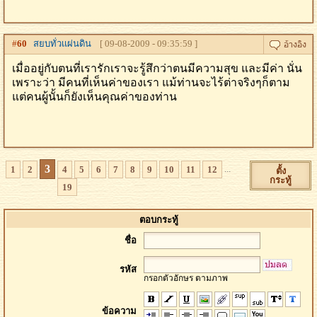
#
60
สยบทั่วเเผ่นดิน
[ 09-08-2009 - 09:35:59 ]
เมื่ออยู่กับตนที่เรารักเราจะรู้สึกว่าตนมีความสุข และมีค่า นั่น
เพราะว่า มีคนที่เห็นค่าของเรา แม้ท่านจะไร้ต่าจริงๆก็ตาม
แต่คนผู้นั้นก็ยังเห็นคุณค่าของท่าน
3
...
1
2
4
5
6
7
8
9
10
11
12
ตั้ง
กระทู้
19
ตอบกระทู้
ชื่อ
รหัส
กรอกตัวอักษร ตามภาพ
ข้อความ