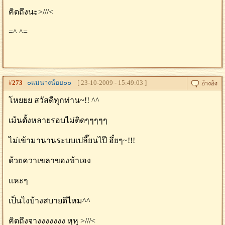
คิดถึงนะ>///<
=^ ^=
#
273
๐แม่นางน้อย๐๐
[ 23-10-2009 - 15:49:03 ]
โหยยย สวัสดีทุกท่าน~!! ^^
เม้นตั้งหลายรอบไม่ติดๆๆๆๆๆ
ไม่เข้ามานานระบบเปลี๊ยนไป๊ อึ๋ยๆ~!!!
ด้วยควาเขลาของข้าเอง
แหะๆ
เป็นไงบ้างสบายดีไหม^^
คิดถึงจางงงงงงง หุหุ >///<