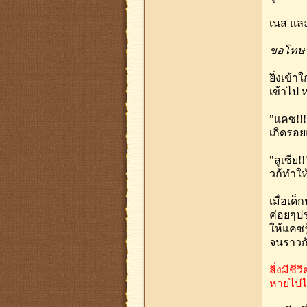
เนส และ
ขอโทษ
ยิ่งเข้
เข้าไป 
"แคซ!!!
เกิดรอ
"ลูเซีย
วก้ทำให
เมื่อเด
ค่อยๆปร
ให้แคซร
จนราวกั
สิ่งมีช
หายไปได้