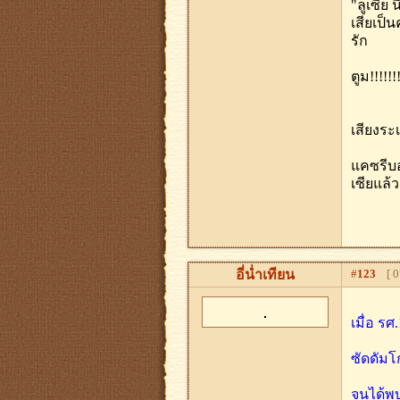
"ลูเซีย 
เสียเป็
รัก
ตูม!!!!!!!
เสียงระ
แคซรีบอ
เซียแล้
อี่น่ำเทียน
#
123
[ 07
เมื่อ ร
ซัดดัมโ
จนได้พบ