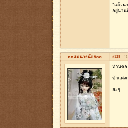
"แล้วนา
อยู่นาน
๐๐แม่นางน้อย๐๐
#
128
[ 11
ท่านชอ 
ข้าแต่งเ
ฮะๆ