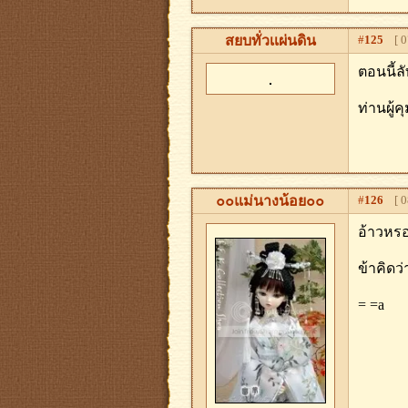
สยบทั่วเเผ่นดิน
#
125
[ 07
ตอนนี้ล
ท่านผู้
๐๐แม่นางน้อย๐๐
#
126
[ 08
อ้าวหร
ข้าคิดว
= =a