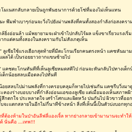
โมเนสกลับกลายเป็นถูกพันธนาการด้วยโซ่ที่มองไม่เห็นแทน
นะ
พึมพำเบาๆก่อนจะวิ่งไปยังม่านพลังที่คนทั้งสองกำลังก่อสงครามก
าใกล้ยิ่งอ่อนล้า แม้พยายามจะฝ่าเข้าไปกลับไร้ผล แข็งขาเรี่ยวแรงเริ
หากแต่คนทั้งสองในสงครามกับไม่สังเกตุเห็น
" ลูเซียใช้แรงเฮือกสุดท้ายที่มีตะโกนเรียกคนตรงหน้า แคซหันมามอง
ยแผลได้ เป็นรอยยาวถากแขนซ้ายไป
!!" แคซตะโกนทันทีที่เห็นลูเซียหมดสติไป ก่อนจะหันกลับไปทางเด็กน้
้เด็กน้อยสลบเมือดลงไปทันที
็กน้อยสลบไปม่านพลังที่กางครอบคลุมก็หายไปเช่นกัน แคซรีบวิ่งมา
ะคองร่างบอบบางที่กำลังอ่อนแอของลูเซีย แต่เมื่อมองเห็นสภาพ
ู้สึกตกใจ ประหลาดใจ เศร้าโศกและผิดหวัง ปนกันไป ผิวขาวที่ออกช
บจะแตกสลายในอีกไม่กี่นาทีข้างหน้า สิ่งที่เห็นนี้เป็นตัวบ่งบอกทุก
ีวิตที่ต้องห้ามในป่าอันลีฟลี่แองเจิ้ล หากย่างกลายเข้ามานานจะ
 นั่นคือ ....เทพ!!!