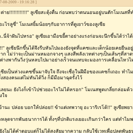
-08-2009 - 19:16:28 ]
ต่าย!!!!!!!!!!!!" ลูเซียสะดุ้งตื่น ก่อนพบว่าตนนอนอยู่บนตักโมเนสท
ะไรลูซี่" โมเนสยิ้มน้อยๆกับอาการที่ดูเยาว์ของลูเซีย
า..นี่จ้าฝันไปหรอ" ลูเซียเอามือขยี้ตาอย่างแรงก่อนจะนึกขึ้นได้ว่าไ
!" ลูเซียนึกขึ้นได้จึงรีบหันไปมองยังจุดที่แคซและเด็กน้อยเคยยืนอยู่
าก ไม่ว่าจะเป็นม่านหมอกจางๆ แสงสีพลังเวทต่างๆเป็นเส้นๆที่สาดพ
ยต่างพากันวิ่งวุ่นหลบไปมาอย่างเร็วจนแทบจะมองการเคลื่อนไหวไม่
ูเซียเป็นห่วงแคซขึ้นมาจับใจ ถึงจะเชื่อในฝีมือของแคซก็เถอะ ทำไมถึ
งสองคนแต่ไม่ทันได้วิ่ง ก็มีมือมาฉุดรั้งไว้
เลยนะ ยังไงก็เข้าไปช่วยอะไรไม่ได้หรอก" โมเนสพูดเกลี่ยกล่อมด้วย
ิงใจ
ข้านะ ปล่อย บอกให้ปล่อย!! ข้าแต่เทพวายุ อะวาริเรโด้!!" ลูเซียพยา
ลุดจากพันธนาการได้ ทั้งๆที่ปกติแรงเยอะเกินกว่าใคร แต่ทำไมพล
ะยังไม่ได้คำตอบแต่ก็ไม่ได้สงสัยมากความ กลับใช้เวทเพื่อปลดพั