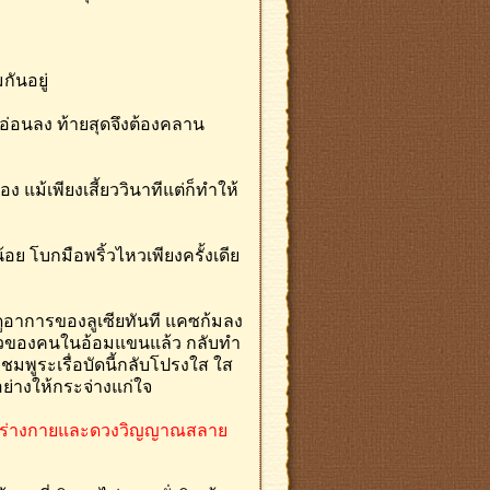
ันอยู่
่มอ่อนลง ท้ายสุดจึงต้องคลาน
 แม้เพียงเสี้ยววินาทีแต่ก็ทำให้
อย โบกมือพริ้วไหวเพียงครั้งเดีย
ดูอาการของลูเซียทันที แคซก้มลง
ผิวของคนในอ้อมแขนแล้ว กลับทำ
มพูระเรื่อบัดนี้กลับโปรงใส ใส
อย่างให้กระจ่างแก่ใจ
ทำให้ร่างกายและดวงวิญญาณสลาย