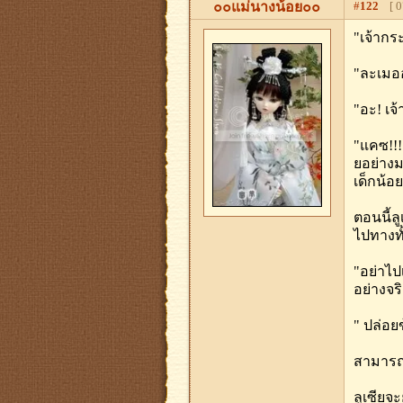
๐๐แม่นางน้อย๐๐
#
122
[ 07
"เจ้ากระ
"ละเมออ
"อะ! เจ้
"แคซ!!!!
ยอย่างม
เด็กน้อ
ตอนนี้ล
ไปทางทั้
"อย่าไป
อย่างจร
" ปล่อย
สามารถห
ลูเซียจ