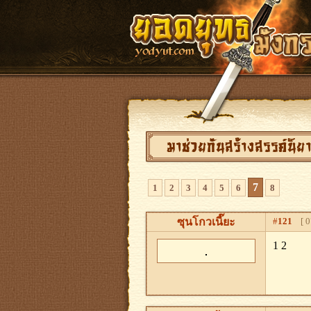
มาช่วยกันสร้างสรรค์นิ
7
1
2
3
4
5
6
8
ซุนโกวเนี๊ยะ
#
121
[ 07
1 2