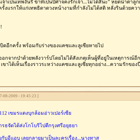
นี่เจ้าเป็นเทพงั้นรึ ข้าที่เป็นปีศาจคงรักเจ้า...ไม่ได้สินะ" หยดน้ำตาลูก
นครั้งแรกให้แก่เทพธิดาดวงหน้างามที่กำลังไม่ได้สติ หลั่งรินด้
!
เบิดอีกครั้ง พร้อมกับร่างของแคซและลูเซียหายไป
อกจากป่าด้วยพลังวาร์ปโดยไม่ได้สังเกตุเห็นผู้ที่อยู่ในเหตุการณ์
ว เขาได้เห็นเรื่องราวระหว่างแคซและลูเซียทุกอย่าง...ความรักของ
-08-2009 - 19:45:23 ]
ศ.112 เขมรแดงบุกล้อมอ่าวเปอร์เซีย
กรธจัดได้ส่งโกโบริไปตีกรุงศรีอยุธยา
กับอีแอบ เลยกลายมาเป็นละครเรื่อง...นางทาส