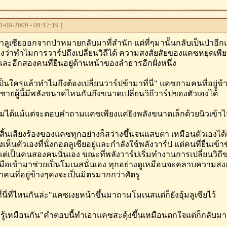
-08-2009 - 09:17:19 ]
าลูเซียออกจากป่าหมายกลับมาที่สำนัก แต่ที่ๆมานั้นกลับเป็นป่าอีกแห่
นงงว่าทำไมการวาร์ปถึงเปลี่ยนวิถีได้ ความสงสัยสัยของแคซหยุดเพียงเท
ละอีกสองคนที่ยืนอยู่ด้านหน้าของลำธารอีกฝั่งหนึ่ง
ป็นใครแล้วทำไมถึงต้องเปลี่ยนวาร์ปข้ามาที่นี่" แคซถามคนที่อยู่ข้าง
าชายผู้นี้มีพลังขนาดไหนกันถึงขนาดเปลี่ยนวิถีวาร์ปของตัวเองได้
ม่ได้แม้แต่จะตอบคำถามแคซเพียงแค่ยิงพลังขนาดเล็กด้วยนิวเข
" สิ้นเสียงร้องของแคซทุกอย่างก็สว่างขึ้นจนแสบตา เหมือนตัวเองได้
็นตัวเองที่นั่งกอดลูเซียอยู่และกำลังใช้พลังวาร์ป แต่คนที่ยื่นเข้
ต่เป็นคนสองคนนั่นเอง ขณะที่พลังวาร์ปเริ่มทำงานการเปลี่ยนวิถี
่นมือเข้ามาช่วยเป็นโมเนสนั่นเอง ทุกอย่างดูเหมือนจะคลาบความสงส
้ว่าคนที่อยู่ข้างๆคงจะเป็นมิตรมากกว่าศัตรู
ที่นี่ที่ไหนกันล่ะ"แคซเงยหน้าขึ้นมาถามโมเนสแต่ก็ยังอุ้มลูเซียไว้
ม่รู้เหมือนกัน"คำตอบนี้ทำเอาแคซสะดุ้งขึ้นเหมือนตกใจแต่ก็กลับมา