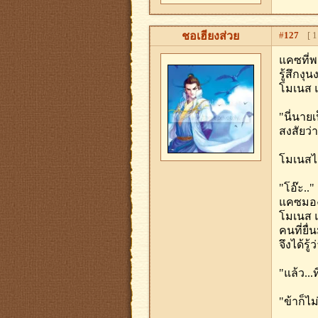
ชอเฮียงส่วย
#
127
[ 11
แคซที่พ
รู้สึกงุ
โมเนส แ
"นี่นายเ
สงสัยว่
โมเนสไ
"โอ๊ะ..
แคซมองเห
โมเนส แ
คนที่ยื
จึงได้รู
"แล้ว...
"ข้าก็ไ