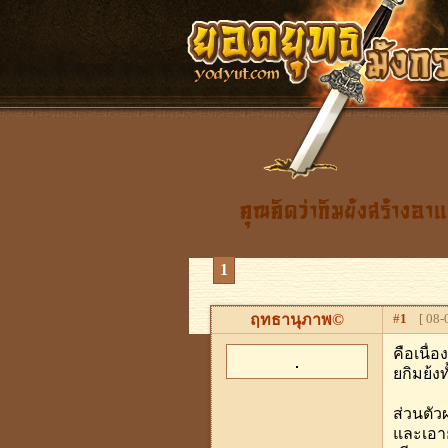
คุณคิดว่ากิมย้งสร้างอา
1
ฤทธานุภาพ©
#
1
[ 08-0
คือเนื่อ
ยกิมย้งท
ส่วนตัวผ
และเอายั