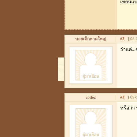
เขียนแ
#
2
[ 08-0
บอยเด็กหาดใหญ่
ว่าแต่..
#
3
[ 09-0
codez
หรือว่า