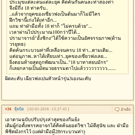
ประมุขแต่ละดนแต่ละยุค คิดค้นกันคนละท่าสองท่า
จึงมีถึง 18 ท่าครับ..
..แล้วจากยุคของเซียวฟงเป็นต้นมาก็ไม่มีใคร
ฝึกวิชานี้เก่งใด้เท่าอีก...
แถม ท่าฝ่ามือทั้ง 18 ท่าก็ "ไม่ครบด้วย"...
เวลาผ่านไปประมาณ100กว่าปีได้...
ปรามาจารย์"อั้งชิกง"ได้ใช้ความเป็นอัศจรรยภาพ(ด้าน
วรยุทธ)
คิดค้นกระบวนท่าที่เหลือจนครบ 18 ท่า...ตามเดิม...
แต่อนุภาพ..หาได้เทียบเท่า..ยุคของเซียวฟงเลย...
ยิ่งตอนท้ายสุดถูกพัฒนาเป็น.."18 บาทาสยบมักร"
ก็เลยกลายเป็นมัดมวยธรรมดาไปแล้ววววววววว.......
ผิดละคับ เฉียวฟงเปนหัวหน้ารุ่น3เองนะคับ
#
26
จุ้ยบ้อ
[ 02-01-2018 - 15:27:45 ]
เอาตามฉบับปรับปรุงล่าสุดของกิมย้ง
เดิมผู้ก่อตั้งพรรคยาจกได้คิดค้นยอดวิชา ไม้ตีสุนัข และ ฝ่ามือ
พิชิตมังกรไว้ (แต่ฝ่ามือมี28กระบวนท่า)