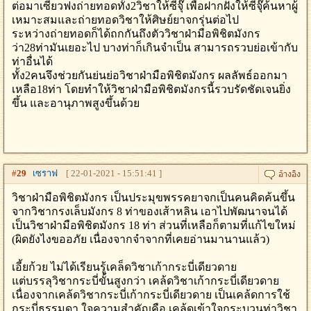
ต่อมาเซียวฟงถ่ายทอดทั้ง2วิชาให้ซีจุ๊ เพื่อฝากฝังให้ซีจุ๊ค้นหาผู้
เหมาะสมและถ่ายทอดวิชาให้ศิษย์ยาจกรุ่นต่อไป
ระหว่างถ่ายทอดก็ได้ถกกันถึงตัววิชาฝ่ามือพิชิตมังกร
ว่า28ท่ามันเยอะไป บางท่าก็เกินจำเป็น สามารถรวบย่อเข้ากับ
ท่าอื่นได้
ทั้ง2คนจึงช่วยกันย่นย่อวิชาฝ่ามือพิชิตมังกร ผลลัพธ์ออกมา
เหลือ18ท่า โดยทำให้วิชาฝ่ามือพิชิตมังกรนี้รวบรัดชัดเจนยิ่ง
ขึ้น และอานุภาพสูงขึ้นด้วย
#
29
เซราฟ
[ 22-01-2021 - 15:51:41 ]
วิชาฝ่ามือพิชิตมังกร เป็นประมุขพรรคยาจกเป็นคนคิดค้นขึ้น
จากวิชากรงเล็บมังกร 8 ท่าของเส้าหลิน เอาไปพัฒนาจนได้
เป็นวิชาฝ่ามือพิชิตมังกร 18 ท่า ส่วนที่เหลือก็ตามที่แก้ไขใหม่
(ผิดยังไงขออภัย เนื่องจากจำจากที่เคยอ่านมานานแล้ว)
เอี้ยก้วย ไม่ได้เรียนรู้เคล็ดวิชาเก้ากระบี่เดียวดาย
แต่บรรลุวิชากระบี่ขั้นสูงกว่า เคล้ดวิชาเก้ากระบี่เดียวดาย
เนื่องจากเคล้ดวิชากระบี่เก้ากระบี่เดียวดาย เป็นเคล้ดการใช้
กระบี่ธรรมดา ใจความสำคัญคือ เคล้ดเข้าใจกระบวนท่าวิชา