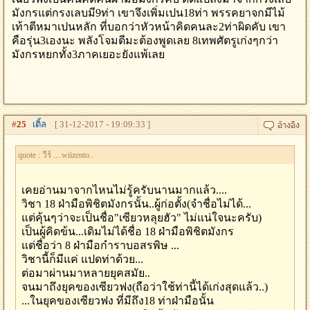
มังกรแต่กรงเลบมี9ท่า เขาจึงเพิ่มเปน18ท่า พรรคยาจกมีไม้
เท้าตีหมาเปนหลัก ที่บอกว่าหัวหน้าคิดคนละ2ท่าผิดคับ เขา
คือรุ่น3เองนะ พลังโจมตีมะต้องพูดเลย 8เทพศัตรูเก่งๆกว่า
มังกรหยกทั้ง3ภาคเยอะยังแพ้เลย
#
25
เติ้ล
[ 31-12-2017 - 19:09:33 ]
quote : วีร์ ....wiizento..
เคยอ่านมาจากไหนไม่รู้ครับนานมากแล้ว....
วิชา 18 ฝ่ามือพิชิตมังกรนั้น..ผู้ก่อตั้ง(จำชื่อไม่ได้...
แต่คุ้นๆว่าจะเป็นชื่อ"เซียวหลุยฮัว" ไม่แน่ใจนะครับ)
เป็นผู้คิดข้น...เดิมไม่ได้ชื่อ 18 ฝ่ามือพิชิตมังกร
แต่ชื่อว่า 8 ฝ่ามือกำราบอสรพิษ ...
วิชานี้ก็มีแค่ แปดท่าด้วย...
ต่อมาผ่านมาหลายยุคสมัย..
จนมาถึงยุคของเซียวฟง(ถือว่าใช้ท่านี้ได้เก่งสุดแล้ว..)
...ในยุคของเซียวฟง ที่มีถึง18 ท่าฝ่ามือนั้น