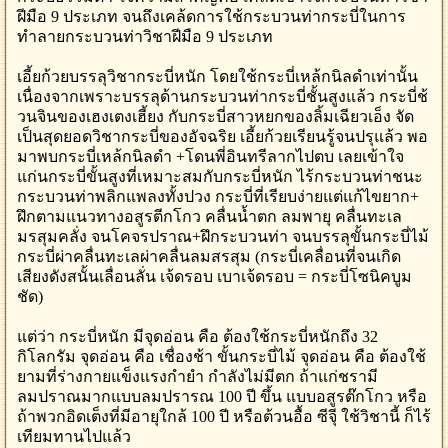
ฝีมือ 9 ประเภท จนถึงเคล้ดการใช้กระบวนท่ากระบี่ในการ
ทำลายกระบวนท่าวิชาฝีมือ 9 ประเภท
เอี้ยก้วยบรรลุวิชากระบี่หนัก โดยใช้กระบี่เหล้กนิลดำเท่านั้น
เนื่องจากเพราะบรรลุด้านกระบวนท่ากระบี่ชั้นสูงแล้ว กระบี่ช้
วนจินของเฮงเตงเฮี้ยง กับกระบี่สาวหยกของลิ้มเฉียวเอ็ง จัด
เป็นสุดยอดวิชากระบี่ของอัจฉริย เอี้ยก้วยเรียนรู้จนปรุแล้ว พอ
มาพบกระบี่เหล้กนิลดำ +โดนพี่อินทรีลากไปตบ เลยเข้าใจ
แก่นกระบี่ขั้นสูงที่เหมาะสมกับกระบี่หนัก ไร้กระบวนท่าชนะ
กระบวนท่าพลิกแพลงทั้งปวง กระบี่ที่เรียบง่ายแต่แก้ไขยาก+
ฝึกตามแนวทางอสูรตีกโกว คลื่นน้ำตก ลมพายุ คลื่นทะเล
มรสุมคลั่ง จนโคจรปราณ+ฝึกระบวนท่า จนบรรลุขั้นกระบี่ไม้
กระบี่ผ่าคลื่นทะเลผ่าคลื่นลมสรสุม (กระบี่เคลื่อนที่จนเกิด
เสียงดังสนั้นเลื่อนลั่น เจ้ดรอบ เบาเจ้ดรอบ = กระบี่โซนิคบูม
ชัด)
แต่ว่า กระบี่หนัก มีจุดอ่อน คือ ต้องใช้กระบี่หนักถึง 32
กิโลกรัม จุดอ่อน คือ เชื่องช้า ขั้นกระบี่ไม้ จุดอ่อน คือ ต้องใช้
ยามที่ร่างกายแข็งแรงกำยำ กำลังไม่มีตก ถ้าแก่ชรามี
ลมปราณมากแบบลมปรารณ 100 ปี ขึ้น แบบอสูรต๊กโกว หรือ
ถ้าพวกอิดเต็งที่มีอายุใกล้ 100 ปี หรือต้วนอื้อ ซีจุี ใช้วิชานี้ ก็ไร้
เทียมทานไปแล้ว