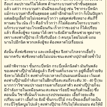
ถึงแก่ ลมปราณก้ไม่ได้เทพ ด้านกระบวนท่าเข้าขั้นสุดยอด
แล้ว แต่ว่า กระบวนท่า มันมีของแก้อยู่ เช่น วิชากระบี่หนัก
แม้กระบวนท่าถึงขั้นสุดยอด แต่ถ้าอีกฝ่ายเร็วกว่า ก็เป็นปัญหา
แต่เผอิญเอี้ยก้วยไม่เจอคนเร็วกว่า แต่ยุคฟงชิงหยาง คัมภีรื
ทานตะวัน เน้น เร็ว คือถ้าเร็วกว่า ก็ไม่ต้องสนใจกระบวนท่า
แก้กระบวนท่าอะไรเหมือนกัน เร็วกว่าซะอย่าง ก็ได้เปรียบ
แล้ว ที่เหล็งฮู้ชง รอดมาได้ เพราะยังมีสามสี่คนช่วย พูดง่ายๆ
เพราะตงฟางปุ๊ป่าย เร็วจึงรับมือ4 -5 คนรุมโดยไม่แพ้ แถม
นานไปอีกนิด พวกเหล้งฮู้ชง ต้องพลาดไปเรื่อยแน่
ดังนั้น ทั้งฟงชิงหยาง และเหล็งฮู้ชง จึงห่างไกลจากเอี้ยก้ว
ยมากครับ ฟงชิงหยางยังไม่แน่จะชนะตงฟางปุป่ายด้วยซ้ำไป
แต่ถ้าพิจารณา ขั้นกระบี่หนัก กระบี่เหล็กนิลดำ มันกันพลัง
ของตงฟางปุ๊ป่ายได้อยู่แล้ว ถึงช้าแต่ก็แรงมาก อยู่ที่เอี้ยก้วยจับ
จังหวะได้เมื่อไร ตงฟางก็รอเวลาลงไปนอนแค่นั้นเอง เว้นแต่
ตงฟางปุ๊ป่ายมีกำลังภายในฝึกปรือสะสมถึงระดับ 30 - 40 ปี (จะ
มากกว่าวิชาลมปราณธรรมดาเกือบเท่าตัว ตงฟางปุ๊ป่ายก็จะ
มีกำลังภายในเหมือนคนะสะสมมาร้อยปี พอกับต้วนอื้อ) ซึ่ง
ตอนนั้น วิชาที่เน้นเร็วและแรงปรษณเยอะ เอี้ยก้วยจะเสีย
เปรียบ แต่ว่า เอี้ยก้วย ยังมี ขั้นกระบี่ไม้ กระบี่ของเอี้ยก้วยเป็น
กระบี่โซนิคบูมไปแล้ว ตงฟางปุ๊ป่าย ก็รับไม่ได้แน่นอน ต่อให้มี