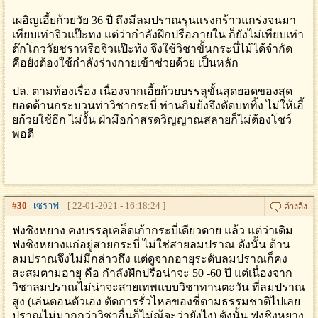
เผอิญเอี้ยก้วยวัย 36 ปี ถึงมีลมปราณรุนแรงกร้าวแกร่งจนมา
เทียบเท่าจิวแป๊ะทง แต่ว่ากำลังฝึกปรือภายใน ก็ยังไม่เทียบเท่า
ต๊กโกววัยชราหรือจิวแป๊ะท้ง จึงใช้วิชาขั้นกระบี่ไม้ได้จำกัด
คือยังต้องใช้กำลังร่างกายเข้าช่วยด้วย เป็นหลัก
ปล. ตามท้องเรื่อง เนื่องจากเอี้ยก้วยบรรลุขั้นสุดยอดของสุด
ยอดด้านกระบวนท่าวิชากระบี่ ท่านกิมย้งจึงตัดบททิ้ง ไม่ให้เอี้
ยก้วยใช้อีก ไม่งั้น ฝ่ามือกำสรดวิญญาณสลายก็ไม่ต้องโชว์
พอดี
#
30
เซราฟ
[ 22-01-2021 - 16:18:24 ]
ฟงชิงหยาง คงบรรลุเคล็ดเก้ากระบี่เดียวดาย แล้ว แต่ว่าเดิม
ฟงชิงหยางแก่อยู่สายกระบี่ ไม่ใช่สายลมปราณ ดังนั้น ด้าน
ลมปราณจึงไม่มีกล่าวถึง แต่ดูจากอายุระดับลมปราณก็คง
สะสมตามอายุ คือ กำลังฝึกปรือน่าจะ 50 -60 ปี แต่เนื่องจาก
วิชาลมปราณไม่น่าจะสายเทพแบบวิชาทานตะวัน ที่ลมปราณ
สูง (เล่นตอนตัวเอง ตัดการรั่วไหลของชี่ตามธรรมชาติไปเลย
ปราณไม่มากกว่าวิชาอื่นก็ไม่ณุ้จะว่ายังไง) ดังนั้น ฟงชิงหยาง