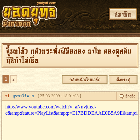
สมาชิก
ลี้มกโช้ว กลัวกระทั่งฝีมือของ ซาโก ลองดูคลิบ
นี้สิถ้าไม่เชื่อ
1
2
กลับหน้าเว็บบอร์ด
ตั้งกระทู้
#
1
บูรพาไร้พ่าย
[ 25-03-2009 - 18:01:08 ]
http://www.youtube.com/watch?v=aNnvjthsJ-
c&amp;feature=PlayList&amp;p=E17BDDEAAE0B5A9E&amp;in