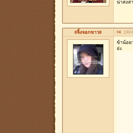
น่าสงส
0จิ้งจอกขาว0
#
4
[ 02-0
ข้าน้อยว
อ่ะ