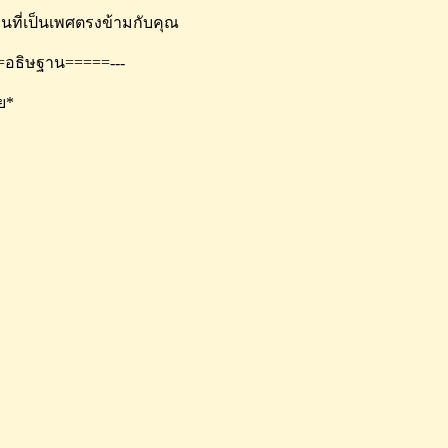
อคนที่เป็นเพศตรงข้ามกับคุณ
=อธิษฐาน=====---
ลย*