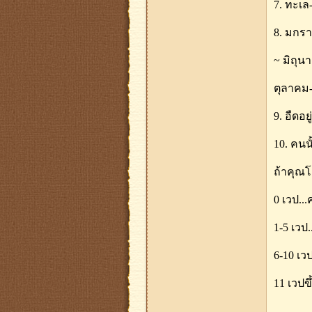
7. ทะเล
8. มกรา
~ มิถุน
ตุลาคม-
9. อืดอย
10. คนน
ถ้าคุณโฟ
0 เวป..
1-5 เวป
6-10 เว
11 เวปขึ