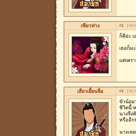
เซียวฟาง
#
2
[ 02-0
ก็ดีอ่ะ เ
เธอก็มะ
แต่เพรา
เสี่ยวเยี้ยนจื่อ
#
3
[ 02-0
ข้าน้อย
ชีวิตนี้
นางจึงค
หรืออีกน
นางเลยแ