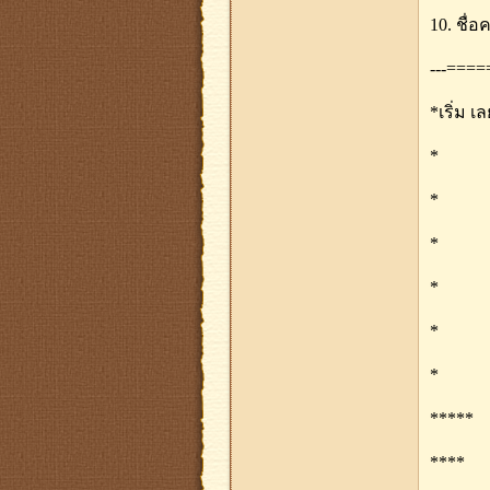
10. ชื่
---====
*เริ่ม เ
*
*
*
*
*
*
*****
****