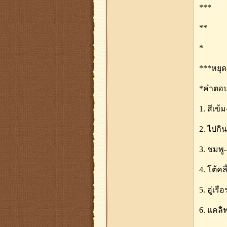
***
**
*
***หยุด
*คำตอ
1. สีเข้
2. ไปกิน
3. ชมพู-
4. โต้คล
5. อู่เร
6. แคลิ