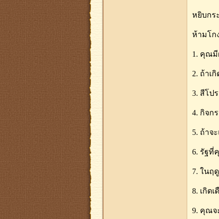
หยิบกระ
ห้ามโกง
1. คุณม
2. ถ้าเ
3. สีโป
4. กิจก
5. ถ้าจะ
6. รัฐท
7. ในฤด
8. เกิด
9. คุณจะ