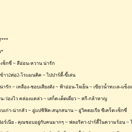
!***
บ*
ม-เซ็กซี่ ~ สีอ่อน-หวาน น่ารัก
ข้าว2ต่อ2-โรแมนติค ~ ไปปาร์ตี้-ขี้เล่น
น่ารัก ~ เหลือง-ชอบเสียงดัง ~ ฟ้าอ่อน-ใจเย็น ~ เขียวน้ำทะเล-แข็ง
ื่น-ว่องไว คล่องแคล่ว ~ เสก็ต-เด็ดเดี่ยว ~ สกี-กล้าหาญ
ือรบเก่า-น่ากลัว ~ อู่แปซิฟิค-สนุกสนาน ~ อู่วิคตอเรีย ซีเคร็ต-เซ็กซี่
ฟอร์เนีย - คุณชอบอยู่กับคนมากๆ ~ ฟลอริดา-ปาร์ตี้ในความร้อน ~ โ