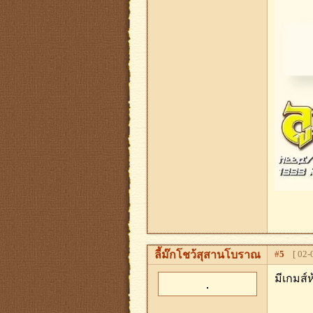
ลี้ม๊กโชว้สุสานโบราณ
#
5
[ 02-0
มีเกมส์