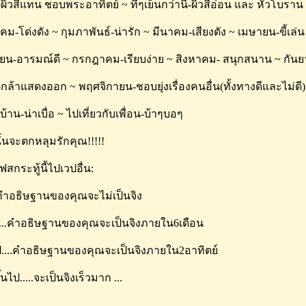
-ผิวสีแทน ชอบพระอาทิตย์ ~ ที่ๆเย็นกว่านี้-ผิวสีอ่อน และ หัวโบราน
คม-โด่งดัง ~ กุมภาพันธ์-น่ารัก ~ มีนาคม-เสียงดัง ~ เมษายน-ขี้เ
ายน-อารมณ์ดี ~ กรกฎาคม-เรียบง่าย ~ สิงหาคม- สนุกสนาน ~ กันย
กล้าแสดงออก ~ พฤศจิกายน-ชอบยุ่งเรื่องคนอื่น(ทั้งทางดีและไม่ดี)
ู่บ้าน-น่าเบื่อ ~ ไปเที่ยวกับเพื่อน-บ้าๆบอๆ
ั้นจะตกหลุมรักคุณ!!!!!
สกระทู้นี้ไปเวปอื่น:
.คำอธิษฐานของคุณจะไม่เป็นจิง
....คำอธิษฐานของคุณจะเป็นจิงภายใน6เดือน
ป....คำอธิษฐานของคุณจะเป็นจิงภายใน2อาทิตย์
้นไป.....จะเป็นจิงเร็วมาก ...