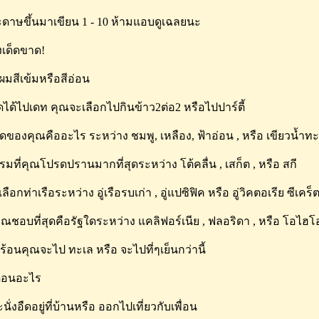
ดาษขึ้นมาเขียน 1 - 10 ห้ามแอบดูเฉลยนะ
เด็ดขาด!
ีผมสีเข้มหรือสีอ่อน
กิดได้ไปเดท คุณจะเลือกไปกินข้าว2ต่อ2 หรือไปปาร์ตี้
รดของคุณคืออะไร ระหว่าง ชมพู, เหลือง, ฟ้าอ่อน , หรือ เขียวน้ำท
รรมที่คุณโปรดปรานมากที่สุดระหว่าง โต้คลื่น , เสก็ต , หรือ สกี
เลือกท่าเรือระหว่าง อู่เรือรบเก่า , อู่แปซิฟิค หรือ อู่วิคตอเรีย ซีเ
ี่คุณชอบที่สุดคือรัฐใดระหว่าง แคลิฟอร์เนีย , ฟลอริดา , หรือ โอไฮโ
ูร้อนคุณจะไป ทะเล หรือ จะไปที่ๆเย็นกว่านี้
เดือนอะไร
นั่งอืดอยู่ที่บ้านหรือ ออกไปเที่ยวกับเพื่อน