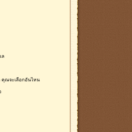
ะเล
คร็ต คุณจะเลือกอันไหน
อ