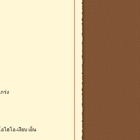
แกร่ง
อไฮโอ-เงียบ เย็น