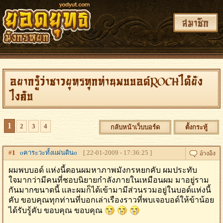
สมาชิก
อยากรู้ว่าชาวยุทรทุกท่านพบบอด์ROCHได้ยัง
ไงคับ
1
2
3
4
กลับหน้าเว็บบอร์ด
ตั้งกระทู้
#
1
oคาระวะทั้งเเผ่นดินo
[ 22-01-2009 - 17:36:25 ]
ผมพบบอด์ เเห่งนี้ตอนผมหาภาพมังกรหยกคับ ผมประทับ
ใจมากว่ามีคนที่ชอบนิยายกำลังภายในเหมือนผม มาอยู่ราม
กันมากขนาดนี้ เเละผมก็ได้เข้ามามีส่วนรวมอยู่ในบอด์เเห่งนี้
คับ ขอบคุณทุกท่านที่บอกเล่าเรืองราวที่พบเจอบอด์ให้ข้าน้อย
ได้รับรู้คับ ขอบคุณ ขอบคุณ