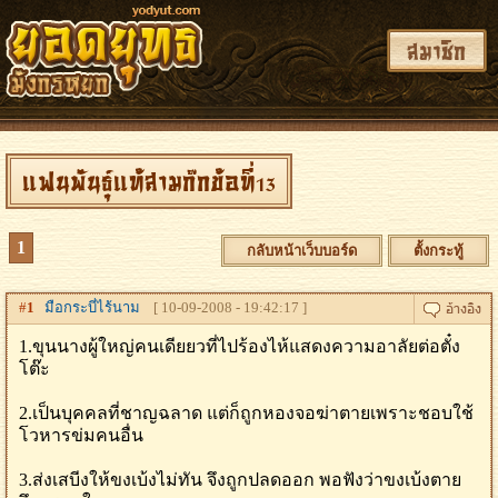
สมาชิก
แฟนพันธุ์แท้สามก๊กข้อที่13
1
กลับหน้าเว็บบอร์ด
ตั้งกระทู้
#
1
มือกระบี่ไร้นาม
[ 10-09-2008 - 19:42:17 ]
1.ขุนนางผู้ใหญ่คนเดียยวที่ไปร้องไห้แสดงความอาลัยต่อตั๋ง
โต๊ะ
2.เป็นบุคคลที่ชาญฉลาด แต่ก็ถูกหองจอฆ่าตายเพราะชอบใช้
โวหารข่มคนอื่น
3.ส่งเสบีงให้ขงเบ้งไม่ทัน จึงถูกปลดออก พอฟังว่าขงเบ้งตาย