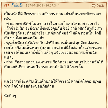
#
17
กั๊วเต็งอั๊ก
[ 27-07-2008 - 16:27:34 ]
เป็นหนังที่ดี ดีเพราะว่า อลังการ ส่วนอย่างอื่นน่าจะพิจารณา
เช่น
- ค่ายกลเต่า8ทิศ ไม่ทราบว่าในสามก๊กเล่มไหนกล่าวเอาไว้
- ถ้าจำไม่ผิด จะมีฉากที่ขงเบ้งคุยกับ จิวยี่ ว่าถ้าซักวันหนึ่งเรา
เป็นศัตรูกันจะทำอย่างไร แคต่เท่าที่ผมจำไม่ผิด ตอนนั้น จิวยี่
กับ ขงเบ้งแตกคอกันแล้ว
- ซุนซั่งเซียง ยังไม่เจอกับเล่าปี่ในตอนนั้นแต่ ถูกจับแต่งงาน
เลยโดยยังไม่เห็นหน้า (คลุมถุงชน) แต่นี่โผล่มาตั้งแต่ตอนแรก
เลย จำได้ตอนเล่าปี่ขี้ม้า แล้วซุนซั่งเซียงขอออกรบด้วยนั่น
แหละ
- ส่วนเรื่องวรยุทธของ5ทหารเสือก็คงจะออกแนวไปงานวัดได้
กันเลยทีเดียว คนอะไรกระแทกม้าล้มได้ โหดเกิ๊น
แค่วิจารณ์อ่ะครับเห็นเค้าบกอให้วิจารณ์ หากผิดใจจอมยุทธ
ท่านใดข้าน้อยต้องขออภัยด้วย
นับถือๆ