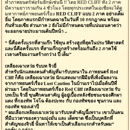
ทำภาพยนตร์ฟอร์มยักษ์เช่นนี้ !! โดย RED CLIFF ทั้ง 2 ภาค
มีความยาวรวมกัน 4 ชั่วโมง โดยทุกประเทศในเอเชียจะได้ดู
มหากาพย์ภาพยนตร์เรื่อง
RED CLIFF แบบ 2 ภาค อย่างเต็ม
อิ่ม โดยภาคแรกมีกำหนดฉายในวันที่ 10 กรกฎาคม พร้อม
กันทั่วเอเชีย ส่วนภาค 2 ยังไม่มีกำหนดฉายที่แน่นอนคาดว่า
จะออกฉายประมาณต้นปีหน้า ..
“ นี่คือครั้งแรกที่สามก๊ก ใช้ทุน สร้างสูงที่สุดในประวัติศาสตร์
และนี่คือครั้งแรก ที่สามก๊กถูกสร้างพร้อมกันถึง 2 ภาคใช้
เวลาเตรียมงานสร้างกว่า4 ปี เต็ม”
เหลียงเฉาเหว่ย รับบท จิวยี่
สำหรับนักแสดงคนสำคัญที่มารับบทนาใน ภาพยนตร์ Red
Cliff ก็คือ เหลียงเฉาเหว่ย นักแสดงมากฝีมือที่เพิ่งมีผลงาน
จากภาพยนตร์เรื่อง Lust Caution ในบ้านเราไปเมื่อต้นปีที่
ผ่านมา โดยในภาพยนตร์เรื่อง Red Cliff เหลียงเฉาเหว่ย รับ
บทเป็น จิวยี่ ขุนศึกคนสาคัญ ผู้อยู่เบื้องหลังชัยชนะของศึกผา
แดง ที่กองทัพ โจโฉ ต้องปะทะ กับ กองทัพของ ซุนกวน และ
กองทัพ ของเล่าปี่
“ ผมเลือกเหลียงเฉาเหว่ย มารับบทสำคัญนี้เพราะ เขาเป็นคน
ที่มีแววตาของความมุ่งมั่น และ เด็ดขาด ซึ่งเป็นบุคลิกที่
สำคัญของจิวยี่ นั้นทาให้เขาเป็นตัวเลือกแรกสำหรับผม“
จอห์น วู กล่าว