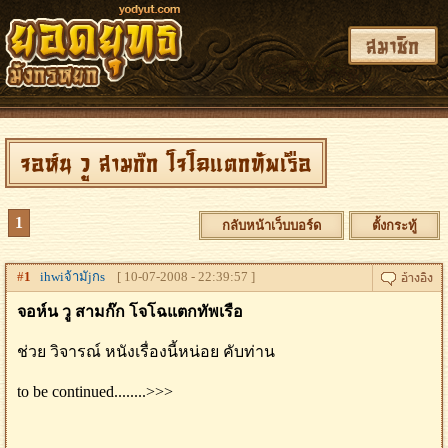
สมาชิก
จอห์น วู สามก๊ก โจโฉแตกทัพเรือ
1
กลับหน้าเว็บบอร์ด
ตั้งกระทู้
#
1
ihwiจ้ามัjกs
[ 10-07-2008 - 22:39:57 ]
จอห์น วู สามก๊ก โจโฉแตกทัพเรือ
ช่วย วิจารณ์ หนังเรื่องนี้หน่อย คับท่าน
to be continued........>>>