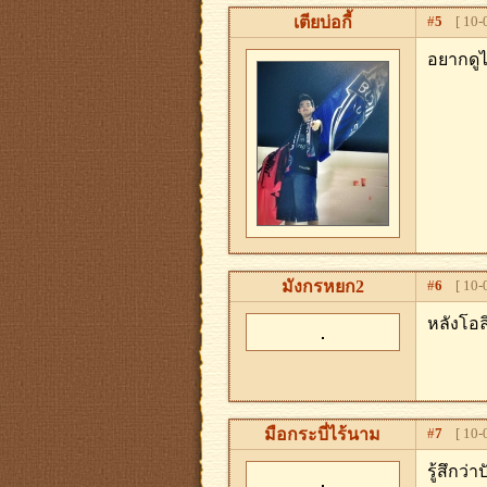
เตียบ่อกี้
#
5
[ 10-0
อยากดูไ
มังกรหยก2
#
6
[ 10-0
หลังโอล
มือกระบี่ไร้นาม
#
7
[ 10-0
รู้สึกว