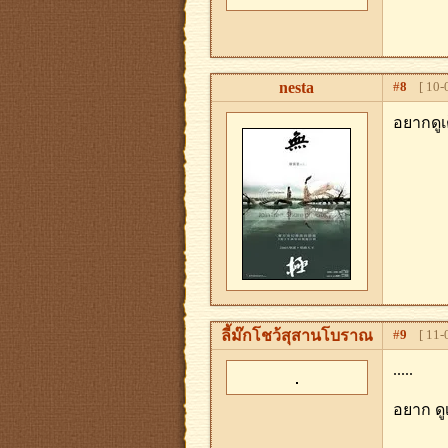
nesta
#
8
[ 10-0
อยากดูเ
ลี้ม๊กโชว้สุสานโบราณ
#
9
[ 11-0
.....
อยาก ดู