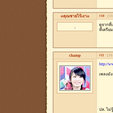
๐คุณชายไร้เงา๐
#
10
[ 11-
ดูจากที
ที่เตรี
champ
#
11
[ 11-
http://
เพลงมัง
ปล. ไม่ร