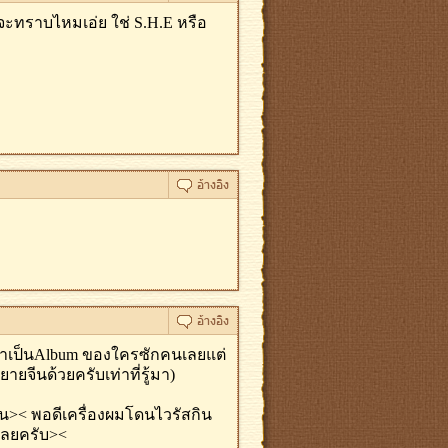
ะทราบไหมเอ่ย ใช่ S.H.E หรือ
ลยว่าเป็นAlbum ของใครซักคนเลยแต่
ยจีนด้วยครับเท่าที่รู้มา)
น>< พอดีเครื่องผมโดนไวรัสกิน
เลยครับ><