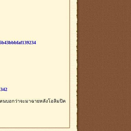
5b43bbbfaf139234
8342
อแค่ไหนบอกว่าจะมาฉายหลังโอลิมปิค