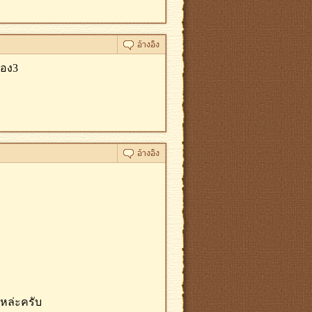
่อง3
แหล่ะครับ