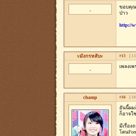
ขอบคุณน
ป่าว
http://
vมังกรหลับv
#
15
[ 13-
เพลงเพร
champ
#
16
[ 18-
อันนี้ผ
ก็อาจใช
มีเรื่อ
โดนFor