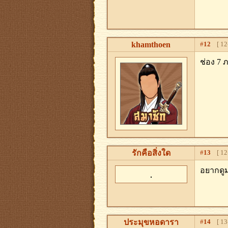
khamthoen
#
12
[ 12-
ช่อง 7 
รักคือสิ่งใด
#
13
[ 12-
อยากดู
ประมุขหอดารา
#
14
[ 13-