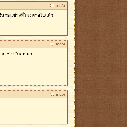
จีนตอนช่วงสี่โมงหายไปแล้ว
าฉาย ช่อง7ก็เอามา