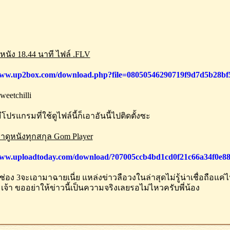
งหนัง 18.44 นาที ไฟล์ .FLV
www.up2box.com/download.php?file=08050546290719f9d7d5b28bf
weetchilli
โปรแกรมที่ใช้ดูไฟล์นี้ก็เอาอันนี้ไปติดตั้งซะ
ชาดูหนังทุกสกุล Gom Player
www.uploadtoday.com/download/?07005ccb4bd1cd0f21c66a34f0e8
ร่ช่อง 3จะเอามาฉายเนี่ย แหล่งข่าวลือวงในล่าสุดไม่รู้น่าเชื่อถื
เจ้า ขออย่าให้ข่าวนี้เป็นความจริงเลยรอไม่ไหวครับพี่น้อง