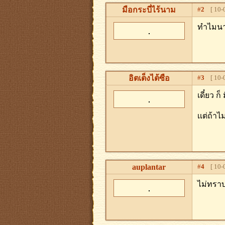
มือกระบี่ไร้นาม
#
2
[ 10-0
ทำไมนาน
อิตเต็งไต้ซือ
#
3
[ 10-0
เดี๋ยว ก
เเต่ถ้าไ
auplantar
#
4
[ 10-0
ไม่ทรา