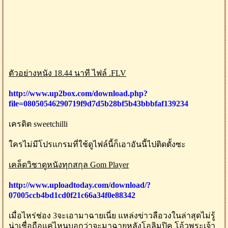
ตัวอย่างหนัง 18.44 นาที ไฟล์ .FLV
http://www.up2box.com/download.php?
file=08050546290719f9d7d5b28bf5b43bbbfaf139234
เครดิต sweetchilli
ใครไม่มีโปรแกรมที่ใช้ดูไฟล์นี้ก็เอาอันนี้ไปติดตั้งซะ
เคล็ดวิชาดูหนังทุกสกุล Gom Player
http://www.uploadtoday.com/download/?
07005ccb4bd1cd0f21c66a34f0e88342
เมื่อไหร่ช่อง 3จะเอามาฉายเนี่ย แหล่งข่าวลือวงในล่าสุดไม่รู้
น่าเชื่อถือแค่ไหนบอกว่าจะมาฉายหลังโอลิมปิค โอ้วพระเจ้า