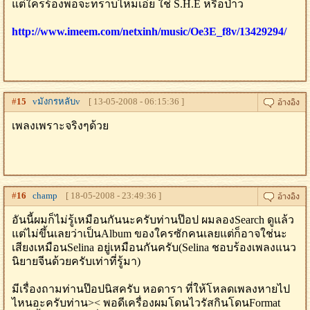
แต่ใครร้องพอจะทราบไหมเอ่ย ใช่ S.H.E หรือป่าว
http://www.imeem.com/netxinh/music/Oe3E_f8v/13429294/
#
15
vมังกรหลับv
[ 13-05-2008 - 06:15:36 ]
เพลงเพราะจริงๆด้วย
#
16
champ
[ 18-05-2008 - 23:49:36 ]
อันนี้ผมก็ไม่รู้เหมือนกันนะครับท่านป๊อป ผมลองSearch ดูแล้ว
แต่ไม่ขึ้นเลยว่าเป็นAlbum ของใครซักคนเลยแต่ก็อาจใช่นะ
เสียงเหมือนSelina อยู่เหมือนกันครับ(Selina ชอบร้องเพลงแนว
นิยายจีนด้วยครับเท่าที่รู้มา)
มีเรื่องถามท่านป๊อปนิสครับ หอดารา ที่ให้โหลดเพลงหายไป
ไหนอะครับท่าน>< พอดีเครื่องผมโดนไวรัสกินโดนFormat