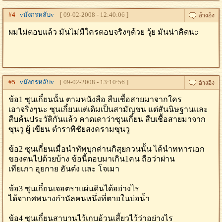
#
4
vมังกรหลับv
[ 09-02-2008 - 12:40:06 ]
ผมไม่ตอบแล้ว มันไม่มีใครตอบจริงๆด้วย วุ้ย มันน่าคิดนะ
#
5
vมังกรหลับv
[ 09-02-2008 - 13:10:56 ]
ข้อ1 ซุนเกี๋ยนนั้น ตามหนังสือ สืบเชื้อสายมาจากใคร
เอาจริงๆนะ ซุนเกี๋ยนแต่เดิมเป็นสามัญชน แต่สันนิษฐานและ
สืบค้นประวัติกันแล้ว คาดเดาว่าซุนเกี๋ยน สืบเชื้อสายมาจาก
ซุนวู ผู้ เขียน ตำราพิชัยสงครามซุนวู
ข้อ2 ซุนเกี๋ยนเมื่อนำทัพบุกด่านกิสุยกวนนั้น ได้นำทหารเอก
ของตนไปด้วยบ้าง ข้อนี้ตอบมาเกิน1คน ถือว่าผ่าน
เทียเภา อุยกาย ฮันต๋ง และ โจเมา
ข้อ3 ซุนเกี๋ยนเจอตราแผ่นดินได้อย่างไร
ได้จากศพนางกำนัลคนหนึ่งที่ตายในบ่อน้ำ
ข้อ4 ซุนเกี๋ยนสาบานไว้เกบอ้วนเสี้ยวไว้ว่าอย่างไร