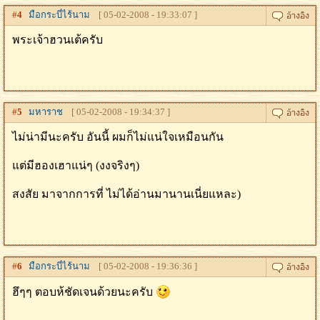
#
4
มือกระบี่ไร้นาม
[ 05-02-2008 - 19:33:07 ]
พระเจ้าฮวนเต้ครับ
#
5
มหาราช
[ 05-02-2008 - 19:34:37 ]
ไม่น่ามีนะครับ อันนี้ ผมก็ไม่แน่ใจเหมือนกัน
แต่มีฮองเฮาแน่ๆ (งงจริงๆ)
สงสัย มาจากการที่ ไม่ได้อ่านมานานเนี่ยแหละ)
#
6
มือกระบี่ไร้นาม
[ 05-02-2008 - 19:36:36 ]
ฮึๆๆ ตอบห้ชัดเจนด้วยนะครับ