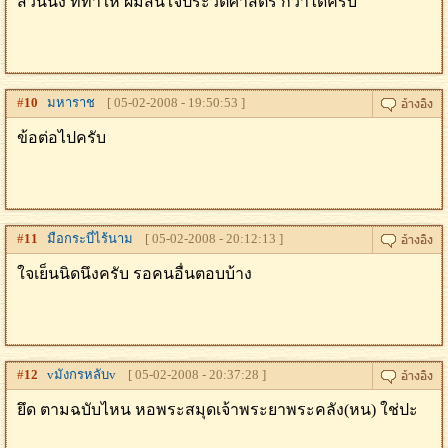
ส่วนนึง ที่ทำให้ ผมสนใจประวัติศาสตร์ ก็ว่าได้ครับ
#
10
มหาราช
[ 05-02-2008 - 19:50:53 ]
ข้อต่อไปครับ
#
11
มือกระบี่ไร้นาม
[ 05-02-2008 - 20:12:13 ]
ใจเย็นนิดนึงครับ รอคนอื่นตอบบ้าง
#
12
vมังกรหลับv
[ 05-02-2008 - 20:37:28 ]
ยึด ตามฉบับไหน หอพระสมุดเจ้าพระยาพระคลัง(หน) ใช่ปะ