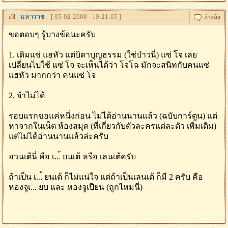
#
3
มหาราช
[ 05-02-2008 - 19:21:05 ]
ขอตอบๆ รู้บางข้อนะครับ
1. เดิมแซ่ แฮหัว แต่บิดาบุญธรรม (ใช่ป่าวนี่) แซ่ โจ เลย
เปลี่ยนไปใช้ แซ่ โจ จะเห็นได้ว่า โจโฉ มักจะสนิทกับคนแซ่
แฮหัว มากกว่า คนแซ่ โจ
2. จำไม่ได้
รอบแรกขอแค่หนึ่งก่อน ไม่ได้อ่านนานแล้ว (ฉบับการ์ตูน) แต่
หาจากในเน็ต ห้องสมุด (ที่เกี่ยวกับตัวละครแต่ละตัว เพิ่มเติม)
แต่ไม่ได้อ่านนานแล้วล่ะครับ
ฮวนเต้นี่ คือ เ...้ ยนเต้ หรือ เลนเต้ครับ
ถ้าเป็น เ...้ ยนเต้ ก็ไม่แน่ใจ แต่ถ้าเป็นเลนเต้ ก็มี 2 ครับ คือ
หองจูเ... ยบ และ หองจูเปียน (ถูกไหมนี่)