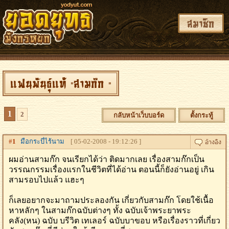
สมาชิก
แฟนพันธุ์แท้ "สามก๊ก "
1
2
กลับหน้าเว็บบอร์ด
ตั้งกระทู้
#
1
มือกระบี่ไร้นาม
[ 05-02-2008 - 19:12:26 ]
ผมอ่านสามก๊ก จนเรียกได้ว่า ติดมากเลย เรื่องสามก๊กเป็น
วรรณกรรมเรื่องแรกในชีวิตที่ได้อ่าน ตอนนี้ก็ยังอ่านอยู่ เกิน
สามรอบไปแล้ว แฮะๆ
ก็เลยอยากจะมาถามประลองกัน เกี่ยวกับสามก๊ก โดยใช้เนื้อ
หาหลักๆ ในสามก๊กฉบับต่างๆ ทั้ง ฉบับเจ้าพระยาพระ
คลัง(หน) ฉบับ บรีวิต เทเลอร์ ฉบับบาขอบ หรือเรื่องราวที่เกี่ยว