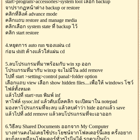
start>program>accessories>system tool เลือก backup
จาปรากฏหน้าต่าง backup or restore
คลิกที่ลิงค์ advance mode
คลิกแถบ restore and manage media
คลิกเลือก system state ที่ backup ไว้
คลิก start restore
4.หยุดการ auto run ของแผ่น cd
ก่อน shift ค้างแล้วใส่แผ่น cd
5.ลบโปรแกรมที่มาพร้อมกับ win xp ออก
โปรแกรมที่มากับ winxp จะไม่มีใน add remove
ไปที่ start >setting>control panal>folder option
เลือกแถบ view เลือก show hidden files....เพื่อให้ windows โชว์
ไฟล์ทั้งหมด
แล้วไปที่ start>run พิมพ์ inf
หาไฟล์ sysoc.inf แล้วดับเบิ้ลคลิก จะเปิดมาใน notepad
มองหาโปรแกรมที่จะลบ แล้วลบคำว่า hide ออกแล้ว save
แล้วไปที่ add remove แล้วลบโปรแกรมที่จะเอาออก
6.วิธีลบ Shared Documents ออกจาก My Computer
บางท่านคงไม่เคยใช้ประโยชน์จากโฟลเดอร์นี้เลย ครั้งอยาก
ลบก็ลบเหมือนโฟลเดอร์ทั่วๆไปไม่ได้ รกตาเป็นบ้า