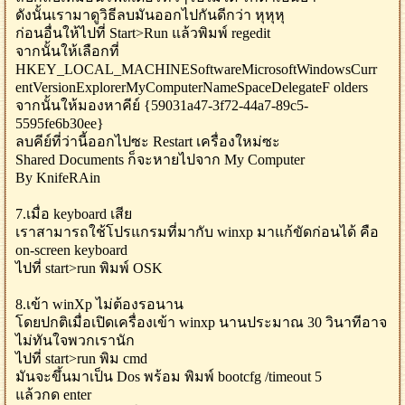
ดังนั้นเรามาดูวิธีลบมันออกไปกันดีกว่า หุหุหุ
ก่อนอื่นให้ไปที่ Start>Run แล้วพิมพ์ regedit
จากนั้นให้เลือกที่
HKEY_LOCAL_MACHINESoftwareMicrosoftWindowsCurr
entVersionExplorerMyComputerNameSpaceDelegateF olders
จากนั้นให้มองหาคีย์ {59031a47-3f72-44a7-89c5-
5595fe6b30ee}
ลบคีย์ที่ว่านี้ออกไปซะ Restart เครื่องใหม่ซะ
Shared Documents ก็จะหายไปจาก My Computer
By KnifeRAin
7.เมื่อ keyboard เสีย
เราสามารถใช้โปรแกรมที่มากับ winxp มาแก้ขัดก่อนได้ คือ
on-screen keyboard
ไปที่ start>run พิมพ์ OSK
8.เข้า winXp ไม่ต้องรอนาน
โดยปกติเมื่อเปิดเครื่องเข้า winxp นานประมาณ 30 วินาทีอาจ
ไม่ทันใจพวกเรานัก
ไปที่ start>run พิม cmd
มันจะขึ้นมาเป็น Dos พร้อม พิมพ์ bootcfg /timeout 5
แล้วกด enter