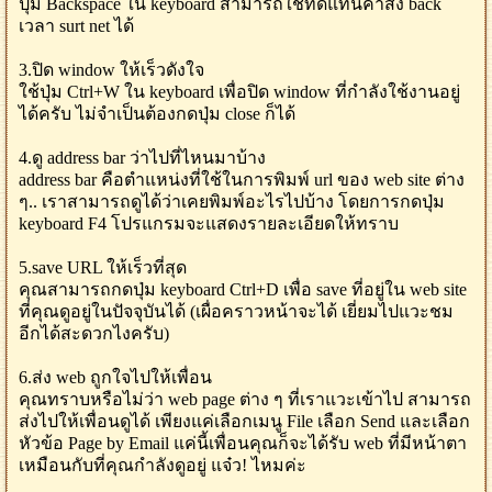
ปุ่ม Backspace ใน keyboard สามารถใช้ทดแทนคำสั่ง back
เวลา surt net ได้
3.ปิด window ให้เร็วดังใจ
ใช้ปุ่ม Ctrl+W ใน keyboard เพื่อปิด window ที่กำลังใช้งานอยู่
ได้ครับ ไม่จำเป็นต้องกดปุ่ม close ก็ได้
4.ดู address bar ว่าไปที่ไหนมาบ้าง
address bar คือตำแหน่งที่ใช้ในการพิมพ์ url ของ web site ต่าง
ๆ.. เราสามารถดูได้ว่าเคยพิมพ์อะไรไปบ้าง โดยการกดปุ่ม
keyboard F4 โปรแกรมจะแสดงรายละเอียดให้ทราบ
5.save URL ให้เร็วที่สุด
คุณสามารถกดปุ่ม keyboard Ctrl+D เพื่อ save ที่อยู่ใน web site
ที่คุณดูอยู่ในปัจจุบันได้ (เผื่อคราวหน้าจะได้ เยี่ยมไปแวะชม
อีกได้สะดวกไงครับ)
6.ส่ง web ถูกใจไปให้เพื่อน
คุณทราบหรือไม่ว่า web page ต่าง ๆ ที่เราแวะเข้าไป สามารถ
ส่งไปให้เพื่อนดูได้ เพียงแค่เลือกเมนู File เลือก Send และเลือก
หัวข้อ Page by Email แค่นี้เพื่อนคุณก็จะได้รับ web ที่มีหน้าตา
เหมือนกับที่คุณกำลังดูอยู่ แจ๋ว! ไหมค่ะ