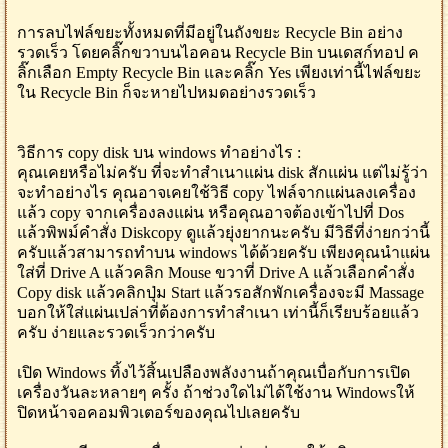
การลบไฟล์ขยะทั้งหมดที่มีอยู่ในถังขยะ Recycle Bin อย่าง
รวดเร็ว โดยคลิ๊กขวาบนไอคอน Recycle Bin บนเดสก์ทอป ค
ลิ๊กเลือก Empty Recycle Bin และคลิ๊ก Yes เพียงเท่านี้ไฟล์ขยะ
ใน Recycle Bin ก็จะหายไปหมดอย่างรวดเร็ว
วิธีการ copy disk บน windows ทำอย่างไร :
คุณเคยหรือไม่ครับ ที่จะทำสำเนาแผ่น disk สักแผ่น แต่ไม่รู้ว่า
จะทำอย่างไร คุณอาจเคยใช้วิธี copy ไฟล์จากแผ่นลงเครื่อง
แล้ว copy จากเครื่องลงแผ่น หรือคุณอาจต้องเข้าไปที่ Dos
แล้วพิพม์คำสั่ง Diskcopy ดูแล้วยุ่งยากนะครับ มีวิธีที่ง่ายกว่านี้
ครับแล้วสามารถทำบน windows ได้ด้วยครับ เพียงคุณนำแผ่น
ใส่ที่ Drive A แล้วคลิก Mouse ขวาที่ Drive A แล้วเลือกคำสั่ง
Copy disk แล้วคลิกปุ่ม Start แล้วรอสักพักเครื่องจะมี Massage
บอกให้ใส่แผ่นเปล่าที่ต้องการทำสำเนา เท่านี้ก็เรียบร้อยแล้ว
ครับ ง่ายและรวดเร็วกว่าครับ
เปิด Windows ทิ้งไว้สิ้นเปลืองพลังงานถ้าคุณเบื่อกับการเปิด
เครื่องวันละหลายๆ ครั้ง ถ้าช่วงใดไม่ได้ใช้งาน Windowsให้
ปิดหน้าจอคอมพิวเตอร์ของคุณไปเลยครับ