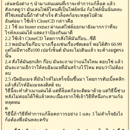
เล่นหนังต่าง ๆ นำมาเล่นแผ่นที่เราจะทำการแก้ล็อค แล้ว
สังเกตดูว่า มันเล่นไฟล์ไหนที่เป็นไฟล์หนัง ก้อไฟล์นั้นนั่นหละ
ที่ใช่เลยอันนี้ถ้าทำสำเร็จ ตัวล็อคก้อจะหลุดไปด้วย
อันต่อมา ใช้เจ้า CloneCD กล่าวคือ
2.1 ใช้ iso buster extract ผ่านแต่ไฟล์ออกมายังมากกว่าที่จะ
ไรท์ลงแผ่นได้ แสดงว่าป้องกันมาดี
2.2 ใช้เจ้า CloneCD โดยการสั่งให้มันก๊อบ...ซีดี
2.3 พอมันเริ่มก๊อบ บางเรื่องเช่นเรื่องชัตเตอร์ พอได้สัก 60-99
แต่ไม่มีทางถึง100 เปอร์เซ็นต์ มันจะไม่เดินแล้ว จะค้างอยู่ตรง
นั้น
2.4 สั่งให้มันยกเลิก ก๊อบ มันจะถามว่าแน่ใจไหม ตอบใช่ แล้ว
มันจะถามอีกว่าให้ลบอิมเมจที่มันสร้างไว้ไหม ตอบว่าไม่ต้อง
ลบ
2.5 เปิดอิมเมจ ที่มันไรท์ไม่เสร็จนั้นขึ้นมา โดยการดับเบิ้ลคลิก
แล้วสั่งไรท์อิมเมจลงดิสต์ จบ
วิธีนี้จะทำสำเนาแผ่นได้ แต่ที่ล็อคก้อจะติดมาด้วย แต่วิธีนี้ช่วง
หลังไม่ค่อยได้ใช้แล้วหละเนื่องจากใช้เจ้าวิธีที่หนึ่งกะสามก้อ
หลุดหม
ด
วิธีนี้ถ้าวิธีที่ทำการแก้ล็อคถาวรอย่าง 1 และ 3 ไม่สำเร็จยังไง
ก้อต้องพึ่งมันหละครับ