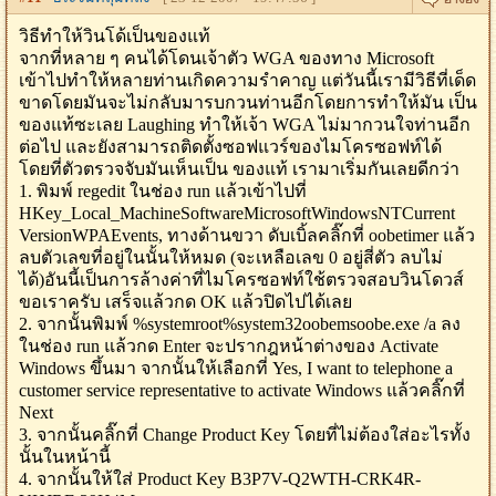
วิธีทำให้วินโด้เป็นของแท้
จากที่หลาย ๆ คนได้โดนเจ้าตัว WGA ของทาง Microsoft
เข้าไปทำให้หลายท่านเกิดความรำคาญ แต่วันนี้เรามีวิธีที่เด็ด
ขาดโดยมันจะไม่กลับมารบกวนท่านอีกโดยการทำให้มัน เป็น
ของแท้ซะเลย Laughing ทำให้เจ้า WGA ไม่มากวนใจท่านอีก
ต่อไป และยังสามารถติดตั้งซอฟแวร์ของไมโครซอฟท์ได้
โดยที่ตัวตรวจจับมันเห็นเป็น ของแท้ เรามาเริ่มกันเลยดีกว่า
1. พิมพ์ regedit ในช่อง run แล้วเข้าไปที่
HKey_Local_MachineSoftwareMicrosoftWindowsNTCurrent
VersionWPAEvents, ทางด้านขวา ดับเบิ้ลคลิ๊กที่ oobetimer แล้ว
ลบตัวเลขที่อยู่ในนั้นให้หมด (จะเหลือเลข 0 อยู่สี่ตัว ลบไม่
ได้)อันนี้เป็นการล้างค่าที่ไมโครซอฟท์ใช้ตรวจสอบวินโดวส์
ขอเราครับ เสร็จแล้วกด OK แล้วปิดไปได้เลย
2. จากนั้นพิมพ์ %systemroot%system32oobemsoobe.exe /a ลง
ในช่อง run แล้วกด Enter จะปรากฎหน้าต่างของ Activate
Windows ขึ้นมา จากนั้นให้เลือกที่ Yes, I want to telephone a
customer service representative to activate Windows แล้วคลิ๊กที่
Next
3. จากนั้นคลิ๊กที่ Change Product Key โดยที่ไม่ต้องใส่อะไรทั้ง
นั้นในหน้านี้
4. จากนั้นให้ใส่ Product Key B3P7V-Q2WTH-CRK4R-