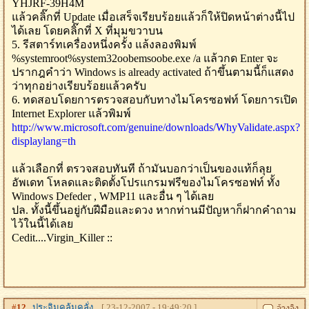
YHJRF-39H4M
แล้วคลิ๊กที่ Update เมื่อเสร็จเรียบร้อยแล้วก็ให้ปิดหน้าต่างนี้ไป
ได้เลย โดยคลิ๊กที่ X ที่มุมขวาบน
5. รีสตาร์ทเครื่องหนึ่งครั้ง แล้งลองพิมพ์
%systemroot%system32oobemsoobe.exe /a แล้วกด Enter จะ
ปรากฎคำว่า Windows is already activated ถ้าขึ้นตามนี้ก็แสดง
ว่าทุกอย่างเรียบร้อยแล้วครับ
6. ทดสอบโดยการตรวจสอบกับทางไมโครซอฟท์ โดยการเปิด
Internet Explorer แล้วพิมพ์
http://www.microsoft.com/genuine/downloads/WhyValidate.aspx?
displaylang=th
แล้วเลือกที่ ตรวจสอบทันที ถ้ามันบอกว่าเป็นของแท้ก็ลุย
อัพเดท โหลดและติดตั้งโปรแกรมฟรีของไมโครซอฟท์ ทั้ง
Windows Defeder , WMP11 และอื่น ๆ ได้เลย
ปล. ทั้งนี้ขึ้นอยู่กับฝีมือและดวง หากท่านมีปัญหาก็ฝากคำถาม
ไว้ในนี้ได้เลย
Cedit....Virgin_Killer ::
#
12
ประจิมคลุ้มคลั่ง
[ 23-12-2007 - 19:49:20 ]