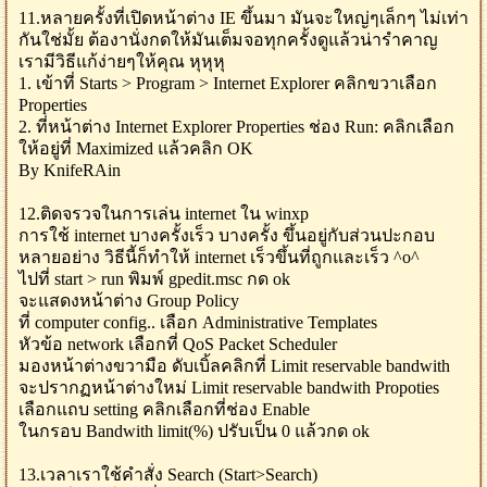
11.หลายครั้งที่เปิดหน้าต่าง IE ขึ้นมา มันจะใหญ่ๆเล็กๆ ไม่เท่า
กันใช่มั้ย ต้องานั่งกดให้มันเต็มจอทุกครั้งดูแล้วน่ารำคาญ
เรามีวิธีแก้ง่ายๆให้คุณ หุหุหุ
1. เข้าที่ Starts > Program > Internet Explorer คลิกขวาเลือก
Properties
2. ที่หน้าต่าง Internet Explorer Properties ช่อง Run: คลิกเลือก
ให้อยู่ที่ Maximized แล้วคลิก OK
By KnifeRAin
12.ติดจรวจในการเล่น internet ใน winxp
การใช้ internet บางครั้งเร็ว บางครั้ง ขึ้นอยู่กับส่วนปะกอบ
หลายอย่าง วิธีนี้ก็ทำให้ internet เร็วขึ้นที่ถูกและเร็ว ^o^
ไปที่ start > run พิมพ์ gpedit.msc กด ok
จะแสดงหน้าต่าง Group Policy
ที่ computer config.. เลือก Administrative Templates
หัวข้อ network เลือกที่ QoS Packet Scheduler
มองหน้าต่างขวามือ ดับเบิ้ลคลิกที่ Limit reservable bandwith
จะปรากฏหน้าต่างใหม่ Limit reservable bandwith Propoties
เลือกแถบ setting คลิกเลือกที่ช่อง Enable
ในกรอบ Bandwith limit(%) ปรับเป็น 0 แล้วกด ok
13.เวลาเราใช้คำสั่ง Search (Start>Search)