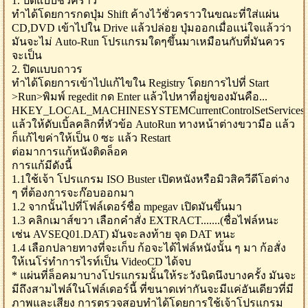
1. ปิดแบบชั่วคราว
ทำได้โดยการกดปุ่ม Shift ค้างไว้ชั่วคราวในขณะที่ใส่แผ่น
CD,DVD เข้าไปใน Drive แล้วปล่อย ปุ่มออกเมื่อแน่ใจแล้วว่า
มันจะไม่ Auto-Run โปรแกรมใดๆขึ้นมาเหมือนกับที่มันควร
จะเป็น
2. ปิดแบบถาวร
ทำได้โดยการเข้าไปแก้ไขใน Registry โดยการไปที่ Start
>Run>พิมพ์ regedit กด Enter แล้วไปหาที่อยู่ของมันคือ...
HKEY_LOCAL_MACHINESYSTEMCurrentControlSetServices
แล้วให้ดับเบิ้ลคลิกที่หัวข้อ AutoRun ทางหน้าต่างขวามือ แล้ว
ก็แก้ไขค่าให้เป็น 0 ซะ แล้ว Restart
ต่อมาการแก้หนังติดล็อค
การแก้มีดังนี้
1.1ใช้เจ้า โปรแกรม ISO Buster เปิดหนังหรือมิวสิควีดีโอต่าง
ๆ ที่ต้องการจะก๊อบออกมา
1.2 จากนั้นไปที่โฟล์เดอร์ชื่อ mpegav เปิดมันขึ้นมา
1.3 คลิกเมาส์ขวา เลือกคำสั่ง EXTRACT.......(ชื่อไฟล์หนะ
เช่น AVSEQ01.DAT) มันจะลงท้าย จุด DAT หนะ
1.4 เลือกปลายทางที่จะเก็บ ก้อจะได้ไฟล์หนังนั้น ๆ มา ก้อสั่ง
ให้เนโร่ทำการไรท์เป็น VideoCD ได้จบ
* แผ่นที่ล็อคมาบางโปรแกรมนั้นให้ระวังนิดนึงบางครั้ง มันจะ
มีถึงสามไฟล์ในโฟล์เดอร์นี้ ที่ขนาดเท่ากันจะมีแค่อันเดียวที่มี
ภาพและเสียง การตรวจสอบทำได้โดยการใช้เจ้าโปรแกรม