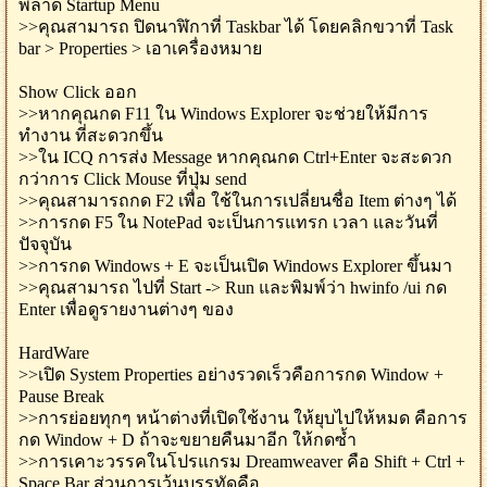
พลาด Startup Menu
>>คุณสามารถ ปิดนาฬิกาที่ Taskbar ได้ โดยคลิกขวาที่ Task
bar > Properties > เอาเครื่องหมาย
Show Click ออก
>>หากคุณกด F11 ใน Windows Explorer จะช่วยให้มีการ
ทำงาน ที่สะดวกขึ้น
>>ใน ICQ การส่ง Message หากคุณกด Ctrl+Enter จะสะดวก
กว่าการ Click Mouse ที่ปุ่ม send
>>คุณสามารถกด F2 เพื่อ ใช้ในการเปลี่ยนชื่อ Item ต่างๆ ได้
>>การกด F5 ใน NotePad จะเป็นการแทรก เวลา และวันที่
ปัจจุบัน
>>การกด Windows + E จะเป็นเปิด Windows Explorer ขึ้นมา
>>คุณสามารถ ไปที่ Start -> Run และพิมพ์ว่า hwinfo /ui กด
Enter เพื่อดูรายงานต่างๆ ของ
HardWare
>>เปิด System Properties อย่างรวดเร็วคือการกด Window +
Pause Break
>>การย่อยทุกๆ หน้าต่างที่เปิดใช้งาน ให้ยุบไปให้หมด คือการ
กด Window + D ถ้าจะขยายคืนมาอีก ให้กดซ้ำ
>>การเคาะวรรคในโปรแกรม Dreamweaver คือ Shift + Ctrl +
Space Bar ส่วนการเว้นบรรทัดคือ