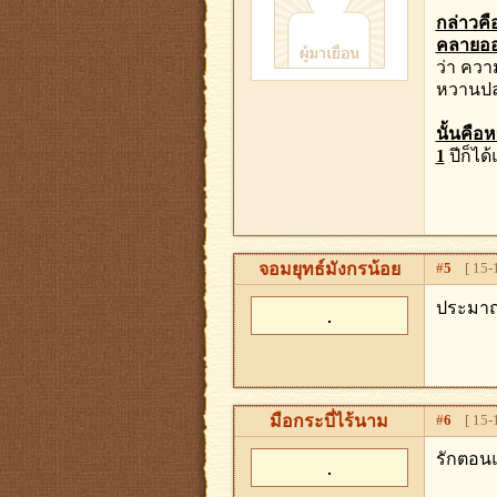
กล่าวคื
คลายออก
ว่า ควา
หวานปล
นั้นคือห
1
ปีก็ได
จอมยุทธ์มังกรน้อย
#
5
[ 15-1
ประมาณ
มือกระบี่ไร้นาม
#
6
[ 15-1
รักตอนแ