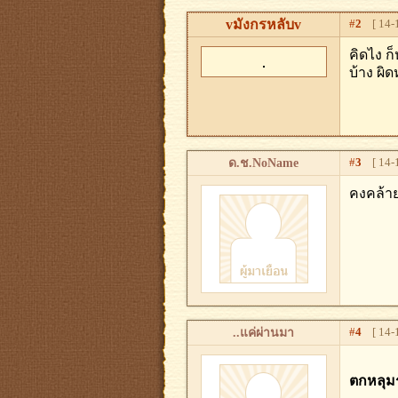
vมังกรหลับv
#
2
[ 14-1
คิดไง ก
บ้าง ผิ
#
3
[ 14-1
ด.ช.NoName
คงคล้าย
#
4
[ 14-1
..แค่ผ่านมา
ตกหลุมร