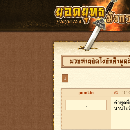
พวกท่านคิดไงกับคำพูดนี
1
pumkin
#
1
[ 14-1
คำพูดที
นานไปนั