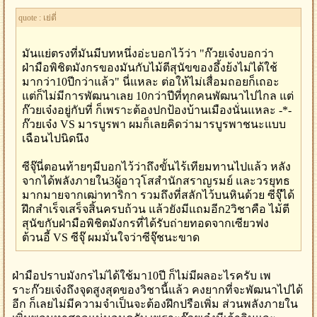
quote : เย่ตี่
มันแย่ตรงที่มันมีบทหนึ่งอ่ะบอกไว้ว่า "ก๊วยเจ๋งบอกว่า
ฝ่ามือพิชิตมังกรของมันกับไม้ตีสุนัขของอึ้งย้งไม่ได้ใช้
มากว่า10ปีกว่าแล้ว" นี่แหละ ต่อให้ไม่เสื่อมถอยก็เถอะ
แต่ก็ไม่มีการพัฒนาเลย 10กว่าปีที่ทุกคนพัฒนาไปไกล แต่
ก๊วยเจ๋งอยู่กับที่ ก็เพราะต้องปกป้องบ้านเมืองนั่นแหละ -*-
ก๊วยเจ๋ง VS มารบูรพา ผมก็เลยคิดว่ามารบูรพาชนะแบบ
เฉือนไปนิดนึง
ซีจุ๊นี่ตอนท้ายๆมีบอกไว้ว่าถึงขั้นไร้เทียมทานไปแล้ว หลัง
จากได้พลังภายใน3ผู้อาวุโสสำนักสราญรมย์ และวรยุทธ
มากมายจากเฒ่าทาริกา รวมถึงที่สลักไว้บนหินด้วย ซีจุ๊ได้
ฝึกสำเร็จเสร็จสิ้นครบถ้วน แล้วยังมีแถมอีก2วิชาคือ ไม้ตี
สุนัขกับฝ่ามือพิชิตมังกรที่ได้รับถ่ายทอดจากเซียวฟง
ต้วนอี้ VS ซีจุ๊ ผมมั่นใจว่าซีจุ๊ชนะขาด
ฝ่ามือปราบมังกรไม่ได้ใช้มา10ปี ก็ไม่มีผลอะไรครับ เพ
ราะก๊วยเจ๋งถึงจุดสูงสุดของวิชานี้แล้ว คงยากที่จะพัฒนาไปได้
อีก ก็เลยไม่มีความจำเป็นจะต้องฝึกปรือเพิ่ม ส่วนพลังภายใน