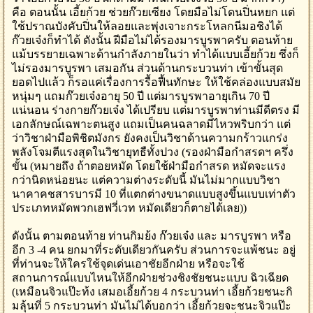
คือ ตอนนั้น เอี้ยก้วย ช่วยก๊วยเซียง โดยมือไม่โดนปิ่นหยก แต่
ใช้ปราณบังคับปิ่นให้ลอยและพุ่งเจาะกระโหลกนีมอชิงได้
ก๊วยเจ๋งก็ทำได้ ดังนั้น ฝีมือไม่ได้รองมารบูรพาครับ ตอนท้าย
แม้บรรยายเฉพาะด้านกำลังภายในว่า ทำได้แบบเอี้ยก้วย ซึ่งก็
ไม่รองมารบูรพา เสมอกัน ส่วนด้านกระบวนท่า เข้าขั้นสุด
ยอดไปแล้ว ก็รอแค่เรื่องการรื้อฟื้นทักษะ ให้ใช้คล่องแบบสมัย
หนุ่มๆ แถมก๊วยเจ๋งอายุ 50 ปี แต่มารบูรพาอายุเกิน 70 ปี
แน่นอน ร่างกายก๊วยเจ๋ง ได้เปรียบ แต่มารบูรพาท่านมีดีตรง มี
เอกลักษณ์เฉพาะตนสูง แถมเป็นคนฉลาดมีไหวพริบกว่า แต่
ว่าวิชาฝ่ามือพิชิตมังกร ยังคงเป็นวิชาด้านความกร้าวแกร่ง
พลังโจมตีแรงสุดในวิชายุทธืทั้งปวง (รองฝ่ามือกำสรดฯ ครึ่ง
ขั้น (หมายถึง ถ้าตอยหมัด โดยใช้ฝ่ามือกำสรด หมัดจะแรง
กว่านิดหน่อยนะ แต่ความต่างระดับนี้ มันไม่มากแบบวิชา
นาคาคชสารบารมี 10 ที่แตกต่างขนาดแบบสูงขึ้นแบบเท่าตัว
ประเภทหมัดพวกเฮฟวี่เวท หมัดเดียวก็ตายได้เลย))
ดังนั้น ตามตอนท้าย ท่านกิมย้ง ก๊วยเจ๋ง และ มารบูรพา หรือ
อีก 3 -4 คน ยกมาที่ระดับเดียวกันครับ ส่วนการจะแพ้ชนะ อยู่
ที่ท่านจะให้ใครใช้จุดเด่นเอาชัยอีกฝ่าย หรือจะใช้
สถานการณ์แบบไหนให้อีกฝ่ายช่วงชิงชัยชนะแบบ ฉิวเฉียด
(เหมือนจิวแป๊ะท้ง เสมอเอี้ยก้วย 4 กระบวนท่า เอี้ยก้วยชนะกิ
มลุ้นที่ 5 กระบวนท่า มันไม่ได้บอกว่า เอี้ยก้วยจะชนะจิวแป๊ะ