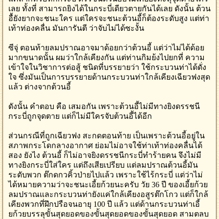
เลย ทั้งที่ สามารถยิงได้ในกระบี่เดียวตายกันได้เลย ดังนั้น ต้วน
อื้ยังยากจะชนะใคร แต่ใครจะชนะต้วนอี้ก็ต้องระดับสูง แต่ท่า
เท้าท่องคลื่น มันการันตี ว่าจับไม่ได้ซะงั้น
ซีจุ่ ตอนท้ายลมปราณอาจมาด้อยกว่าต้วนอี้ แต่ว่าไม่ได้ด้อย
มากขนาดนั้น ผมว่าใกล้เคียงกัน แต่ท่านกิมย้งไปยกที่ ความ
เข้าใจในวิชาการต่อสู้ ชนิดที่บรรยายว่า ใช้กระบวนท่าได้ดั่ง
ใจ ซึ่งมันเป็นการบรรยายด้านกระบวนท่าใกล้เคียงเฉียวฟงสุด
แล้ว ต่างจากต้วนอี้
ดังนั้น คำตอบ คือ เสมอกัน เพราะต้วนอี้ไม่มีทางยิงดรรชนี
กระบี่ถูกจุดตาย แต่ก็ไม่มีใครจับต้วนอี้ได้อีก
ส่วนกรณีที่ถูกเฉียวฟง สะกดตอนท้าย เป็นเพราะต้วนอี้อยู่ใน
สภาพกระโดกลางอากาศ ย่อมไม่อาจใช้ท่าเท้าท่องคลื่นได้
สอง ยังไง ต้วนอี้ ก็ไม่อาจยิงดรรชนีกระบี่ทำร้ายคน จึงไม่มี
ทางยิงกระบี่ใส่ใคร แต่ถึงเสียเปรียบ แต่ลมปราณต้วนอี้มัน
ระดับพวก ต๊กดกวคิ้วป่ายไปแล้ว เพราะใช้ไร้กระบี่ แต่ว่าไม่
ได้หมายความว่าจะชนะเอี้ยก้วยนะครับ วัย 36 ปี ของเอี้ยก้วย
ลมปราณและกระบวนท่ายังแค่ใกล้เคียงอสูรต๊กโกว แต่ก็ใกล้
เคียงพวกที่ฝึกปรือจนอายุ 100 ปี แล้ว แต่ด้านกระบวนท่าเอี้
ยก้วยบรรลุขั้นสุดยอดของขั้นสุดยอดของขั้นสุดยอด สามตลบ