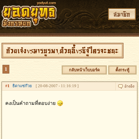
สมาชิก
ก๊วยเจ๋งvsมารบูรพา,ต้วนอี้vsซีจู๋ใครจะชนะ
1
กลับหน้าเว็บบอร์ด
ตั้งกระทู้
#
1
ธิดาแซ่ก๊วย
[ 20-08-2007 - 11:16:19 ]
คงเป็นคำถามที่ตอบง่าย