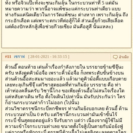
ท้ง หรือจิวแป๊ะท้งจะชนะกิมลุ้น ในกระบวนท่าที่ 5 แต่มัน
หมายความว่า พวกนี้อาจแพ้ชนะแค่กระบวนท่าเดียว แบบ
ห่างกันแค่นิดเดียวในการวัดแพ้ชนะ ต่างหาก เพราะกิมลุ้น ถึง
กระอักเลือด แต่เพราะตกเวทีต่อสู้ก็ได้ ส่วนเอี้ยก้วยเสียเลือด
แต่ต้องปักหลักสู้เพื่อช่วยกีวยเซียง มันคือสูสี นั้นแหละ)
#
11
เซราฟ
[ 28-01-2021 - 16:33:15 ]
ต้วนอี๊ ตอนท้าย เด่นล้ำเรื่องกำลังภายใน บรรยายข้ามซีจุ๊นะ
ครับ หลังดูดคิวม้อจื่อ เพราะคิ้วม้อจื่อ ก็เทพระดับขั้นข้างบน
ส่วนต้วนอื้อสะสมมาเยอะแล้ว แล้วมาดูคิวม้อตี้แบบเกือบตาย
เลยทะลุเกินซีจุ๊ แต่วิชาสุดยอดที่ท่านกิมย้ง บรรยาย คือ ท่า
เท้าท่องคลื่นครับ วิชานี้โกง ขอเพียงต้วนอื้อไม่สนใจเรื่องใด
แค่หลับตาเดิน หรือ ตั้งใจเดินไปเท่านั้น มันรับประกันว่า ใคร
ก็อ่านกระบวนท่าก้าวไม่ออก (ไปนั้น)
ส่วนวิชาดรรชนีกระบี่หกชีพจร ท่านกิมย้งบอกเลย ต้วนอี้ ด้าน
กระบวนท่าเป็น 0 ครับ แต่วิชานี้กระบวนท่ามันเข้าขั้นไร้
กระบี่ ขั้นสุดยอดอยู่แล้ว จึงรับยาก แต่ว่า เนื่องจากผู้ใช้ไม่มี
ความเข้าใจกระบวนท่าเลย ขนาดตั้งใจสู้เป็นตายกับม้อย้งฟู่
แค่ถากหรือหักกระบี่ ดรรชนีต้วนอื้อไม่เคยยิงทะลุจุดตายใคร