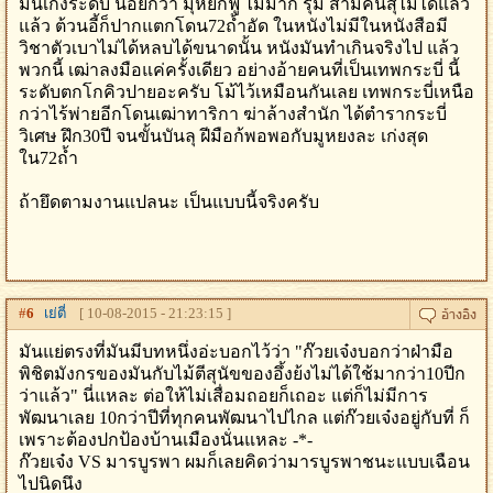
มันเก่งระดับ น้อยกว่า มุ่หยกฟู่ ไม่มาก รุ่ม สามคนสุ้ไม่ได้แล้ว
แล้ว ต้วนอี้ก็ปากแตกโดน72ถ้ำอัด ในหนังไม่มีในหนังสือมี
วิชาตัวเบาไม่ได้หลบได้ขนาดนั้น หนังมันทำเกินจริงไป แล้ว
พวกนี้ เฒ่าลงมือแค่ครั้งเดียว อย่างอ้ายคนที่เป็นเทพกระบี่ นี้
ระดับตกโกคิวปายอะครับ โม้ไว้เหมือนกันเลย เทพกระบี่เหนือ
กว่าไร้พ่ายอีกโดนเฒ่าทาริกา ฆ่าล้างสำนัก ได้ตำรากระบี่
วิเศษ ฝึก30ปี จนขั้นบันลุ ฝีมือก้พอพอกับมูหยงละ เก่งสุด
ใน72ถ้ำ
ถ้ายึดตามงานแปลนะ เป็นแบบนี้จริงครับ
#
6
เย่ตี่
[ 10-08-2015 - 21:23:15 ]
มันแย่ตรงที่มันมีบทหนึ่งอ่ะบอกไว้ว่า "ก๊วยเจ๋งบอกว่าฝ่ามือ
พิชิตมังกรของมันกับไม้ตีสุนัขของอึ้งย้งไม่ได้ใช้มากว่า10ปีก
ว่าแล้ว" นี่แหละ ต่อให้ไม่เสื่อมถอยก็เถอะ แต่ก็ไม่มีการ
พัฒนาเลย 10กว่าปีที่ทุกคนพัฒนาไปไกล แต่ก๊วยเจ๋งอยู่กับที่ ก็
เพราะต้องปกป้องบ้านเมืองนั่นแหละ -*-
ก๊วยเจ๋ง VS มารบูรพา ผมก็เลยคิดว่ามารบูรพาชนะแบบเฉือน
ไปนิดนึง