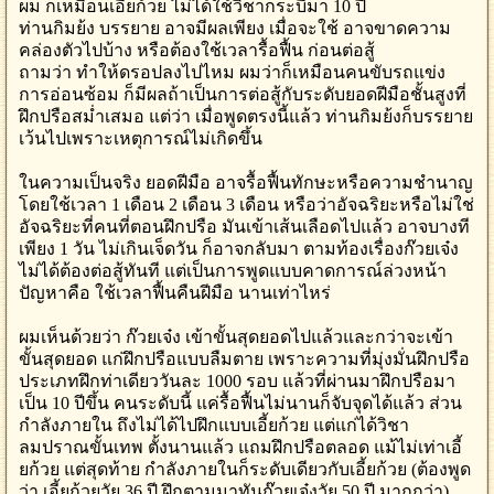
ผม ก็เหมือนเอี้ยก้วย ไม่ได้ใช้วิชากระบี่มา 10 ปี
ท่านกิมย้ง บรรยาย อาจมีผลเพียง เมื่อจะใช้ อาจขาดความ
คล่องตัวไปบ้าง หรือต้องใช้เวลารื้อฟื้น ก่อนต่อสู้
ถามว่า ทำให้ดรอปลงไปไหม ผมว่าก็เหมือนคนขับรถแข่ง
การอ่อนซ้อม ก็มีผลถ้าเป็นการต่อสู้กับระดับยอดฝีมือชั้นสูงที่
ฝึกปรือสม่ำเสมอ แต่ว่า เมื่อพูดตรงนี้แล้ว ท่านกิมย้งก็บรรยาย
เว้นไปเพราะเหตุการณ์ไม่เกิดขึ้น
ในความเป็นจริง ยอดฝีมือ อาจรื้อฟื้นทักษะหรือความชำนาญ
โดยใช้เวลา 1 เดือน 2 เดือน 3 เดือน หรือว่าอัจฉริยะหรือไม่ใช่
อัจฉริยะที่คนที่ตอนฝึกปรือ มันเข้าเส้นเลือดไปแล้ว อาจบางที
เพียง 1 วัน ไม่เกินเจ็ดวัน ก็อาจกลับมา ตามท้องเรื่องก๊วยเจ๋ง
ไม่ได้ต้องต่อสู้ทันที แต่เป็นการพูดแบบคาดการณ์ล่วงหน้า
ปัญหาคือ ใช้เวลาฟื้นคืนฝีมือ นานเท่าไหร่
ผมเห็นด้วยว่า ก๊วยเจ๋ง เข้าขั้นสุดยอดไปแล้วและกว่าจะเข้า
ขั้นสุดยอด แก่ฝึกปรือแบบลืมตาย เพราะความที่มุ่งมั่นฝึกปรือ
ประเภทฝึกท่าเดียววันละ 1000 รอบ แล้วที่ผ่านมาฝึกปรือมา
เป็น 10 ปีขึ้น คนระดับนี้ แค่รื้อฟื้นไม่นานก็จับจุดได้แล้ว ส่วน
กำลังภายใน ถึงไม่ได้ไปฝึกแบบเอี้ยก้วย แต่แก่ได้วิชา
ลมปราณขั้นเทพ ตั้งนานแล้ว แถมฝึกปรือตลอด แม้ไม่เท่าเอี้
ยก้วย แต่สุดท้าย กำลังภายในก็ระดับเดียวกับเอี้ยก้วย (ต้องพูด
ว่า เอี้ยก้วยวัย 36 ปี ฝึกตามมาทันก๊วยเจ๋งวัย 50 ปี มากกว่า)