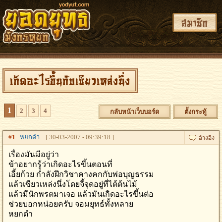
สมาชิก
เกิดอะไรขึ้นกับเซียวเหล่งนึ่ง
1
2
3
4
กลับหน้าเว็บบอร์ด
ตั้งกระทู้
#
1
หยกดำ
[ 30-03-2007 - 09:39:18 ]
เรื่องมันมีอยู่ว่า
ข้าอยากรู้ว่าเกิดอะไรขึ้นตอนที่
เอี้ยก้วย กำลังฝึกวิชาคางคกกับพ่อบุญธรรม
แล้วเซียวเหล่งนึ่งโดยจี้จุดอยู่ที่ไต้ต้นไม้
แล้วมีนักพรตมาเจอ แล้วมันเกิดอะไรขึ้นต่อ
ช่วยบอกหน่อยครับ จอมยุทธ์ทั้งหลาย
หยกดำ